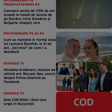
RECOMANDARE PE
OBSERVATORNEWS.RO
Comoara veche de 1.700 de ani
scoasă la iveală de seceta de
pe Dunăre, între România şi
Bulgaria. Imagini rare
RECOMANDARE PE AS.RO
Cum se menţine în formă soţia
lui Leonard Doroftei, la 51 de
ani. „Secretul” pe care l-a
dezvăluit
ROMANIA TV
Mirabela Grădinaru, mutare de
ultimă oră. Nicuşor Dan, anunţ
despre Prima Doamnă pe
Facebook
ROMANIA TV
Este COD ROŞU. Când vine
urgia în Bucureşti