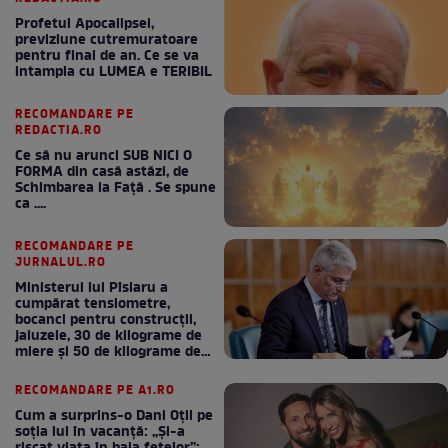
Profetul Apocalipsei,
previziune cutremuratoare
pentru final de an. Ce se va
intampla cu LUMEA e TERIBIL
RECOMANDARE PE
REDACTIA.RO
Ce să nu arunci SUB NICI O
FORMA din casă astăzi, de
Schimbarea la Față . Se spune
ca ....
RECOMANDARE PE
JURNALUL.RO
Ministerul lui Pîslaru a
cumpărat tensiometre,
bocanci pentru construcții,
jaluzele, 30 de kilograme de
miere și 50 de kilograme de
cafea
RECOMANDARE PE A1.RO
Cum a surprins-o Dani Oțil pe
soția lui în vacanță: „Și-a