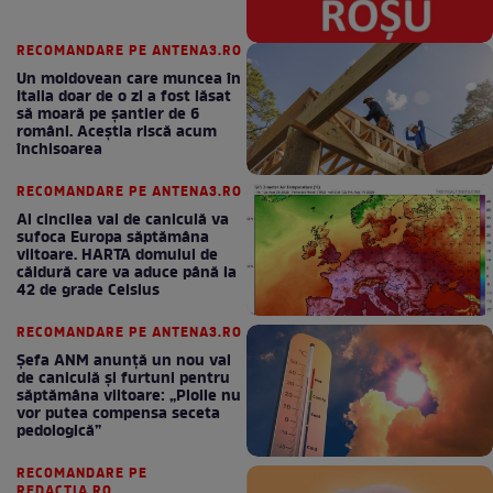
RECOMANDARE PE ANTENA3.RO
Un moldovean care muncea în
Italia doar de o zi a fost lăsat
să moară pe şantier de 6
români. Aceștia riscă acum
închisoarea
RECOMANDARE PE ANTENA3.RO
Al cincilea val de caniculă va
sufoca Europa săptămâna
viitoare. HARTA domului de
căldură care va aduce până la
42 de grade Celsius
RECOMANDARE PE ANTENA3.RO
Șefa ANM anunță un nou val
de caniculă și furtuni pentru
săptămâna viitoare: „Ploile nu
vor putea compensa seceta
pedologică”
RECOMANDARE PE
REDACTIA.RO