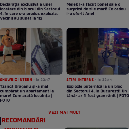
Declarația exclusivă a unei
Melek i-a făcut bonei sale o
locatare din blocul din Sectorul
surpriză de zile mari! Ce cadou
4, în care s-a produs explozia.
i-a oferit Anei
Vecinii au sunat la 112
SHOWBIZ INTERN
• la 22:17
STIRI INTERNE
• la 22:14
Tzancă Uraganu și-a mai
Explozie puternică la un bloc
cumpărat un apartament la
din Sectorul 4, în București! Un
mare! Cum arată locuința |
tânăr ar fi fost grav rănit | FOTO
FOTO
VEZI MAI MULT
RECOMANDĂRI