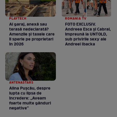
PLAYTECH
ROMANIA TV
Ai garaj, anexă sau
FOTO EXCLUSIV.
terasă nedeclarată?
Andreea Esca şi Cabral,
Amenzile și taxele care
împreună la UNTOLD,
îi sperie pe proprietari
sub privirile sexy ale
în 2026
Andreei Ibacka
ANTENASTARS
Alina Pușcău, despre
lupta cu lipsa de
încredere: „Aveam
foarte multe gânduri
negative”