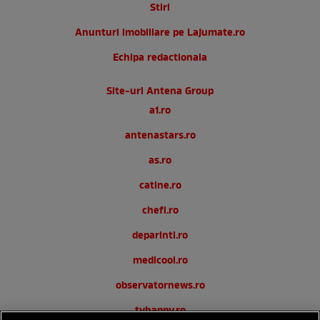
Stiri
Anunturi imobiliare pe Lajumate.ro
Echipa redactionala
Site-uri Antena Group
a1.ro
antenastars.ro
as.ro
catine.ro
chefi.ro
deparinti.ro
medicool.ro
observatornews.ro
tvhappy.ro