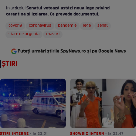
Senatul votează astăzi noua lege privind
În articolul
carantina și izolarea. Ce prevede documentul
:
covid19
coronavirus
pandemie
lege
senat
stare de urgenta
masuri
Puteți urmări știrile SpyNews.ro și pe Google News
ȘTIRI
STIRI INTERNE
• la 22:51
SHOWBIZ INTERN
• la 22:47