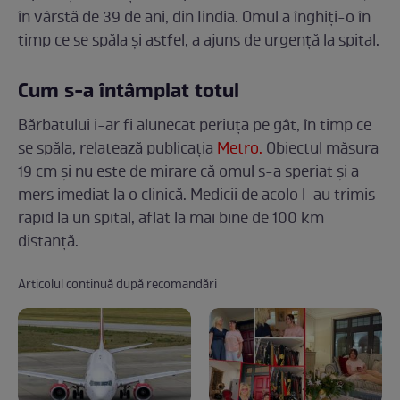
în vârstă de 39 de ani, din Iindia. Omul a înghiți-o în
timp ce se spăla și astfel, a ajuns de urgență la spital.
Cum s-a întâmplat totul
Bărbatului i-ar fi alunecat periuța pe gât, în timp ce
se spăla, relatează publicația
Metro.
Obiectul măsura
19 cm și nu este de mirare că omul s-a speriat și a
mers imediat la o clinică. Medicii de acolo l-au trimis
rapid la un spital, aflat la mai bine de 100 km
distanță.
Articolul continuă după recomandări