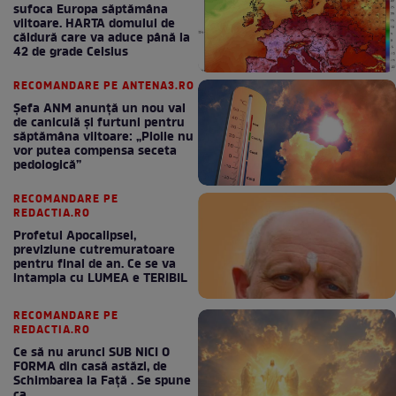
sufoca Europa săptămâna
viitoare. HARTA domului de
căldură care va aduce până la
42 de grade Celsius
RECOMANDARE PE ANTENA3.RO
Șefa ANM anunță un nou val
de caniculă și furtuni pentru
săptămâna viitoare: „Ploile nu
vor putea compensa seceta
pedologică”
RECOMANDARE PE
REDACTIA.RO
Profetul Apocalipsei,
previziune cutremuratoare
pentru final de an. Ce se va
intampla cu LUMEA e TERIBIL
RECOMANDARE PE
REDACTIA.RO
Ce să nu arunci SUB NICI O
FORMA din casă astăzi, de
Schimbarea la Față . Se spune
ca ....