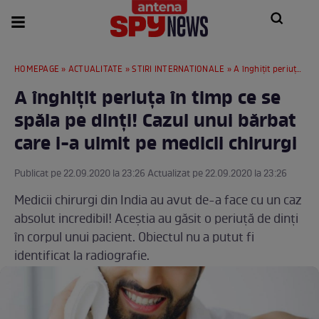
HOMEPAGE
»
ACTUALITATE
»
STIRI INTERNATIONALE
» A înghițit periuța în timp ce se spăla pe dinți! Cazul unui bărbat care i-a uimit pe medicii chirurgi
A înghițit periuța în timp ce se
spăla pe dinți! Cazul unui bărbat
care i-a uimit pe medicii chirurgi
Publicat pe 22.09.2020 la 23:26 Actualizat pe 22.09.2020 la 23:26
Medicii chirurgi din India au avut de-a face cu un caz
absolut incredibil! Aceștia au găsit o periuță de dinți
în corpul unui pacient. Obiectul nu a putut fi
identificat la radiografie.