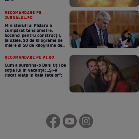
RECOMANDARE PE
JURNALUL.RO
Ministerul lui Pîslaru a
cumpărat tensiometre,
bocanci pentru construcții,
jaluzele, 30 de kilograme de
miere și 50 de kilograme de
cafea
RECOMANDARE PE A1.RO
Cum a surprins-o Dani Oțil pe
soția lui în vacanță: „Și-a
riscat viața în baia fetelor”: