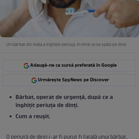
Un bărbat din India a înghițiti periuța, în timp ce se spăla pe dinți
Adaugă-ne ca sursă preferată în Google
Urmărește SpyNews pe Discover
Bărbat, operat de urgență, după ce a
înghițit periuța de dinți.
Cum a reușit.
O periuță de dinți i-ar fi putut fi fatală unui bărbat,