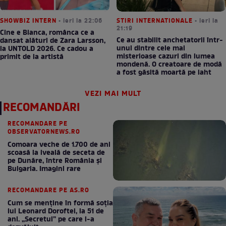
SHOWBIZ INTERN
• ieri la 22:06
STIRI INTERNATIONALE
• ieri la
21:19
Cine e Bianca, românca ce a
Ce au stabilit anchetatorii într-
dansat alături de Zara Larsson,
unul dintre cele mai
la UNTOLD 2026. Ce cadou a
misterioase cazuri din lumea
primit de la artistă
mondenă. O creatoare de modă
a fost găsită moartă pe iaht
VEZI MAI MULT
RECOMANDĂRI
RECOMANDARE PE
OBSERVATORNEWS.RO
Comoara veche de 1.700 de ani
scoasă la iveală de seceta de
pe Dunăre, între România şi
Bulgaria. Imagini rare
RECOMANDARE PE AS.RO
Cum se menţine în formă soţia
lui Leonard Doroftei, la 51 de
ani. „Secretul” pe care l-a