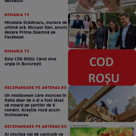
dezvăluit
ROMANIA TV
Mirabela Grădinaru, mutare de
ultimă oră. Nicuşor Dan, anunţ
despre Prima Doamnă pe
Facebook
ROMANIA TV
Este COD ROŞU. Când vine
urgia în Bucureşti
RECOMANDARE PE ANTENA3.RO
Un moldovean care muncea în
Italia doar de o zi a fost lăsat
să moară pe şantier de 6
români. Aceștia riscă acum
închisoarea
RECOMANDARE PE ANTENA3.RO
Al cincilea val de caniculă va