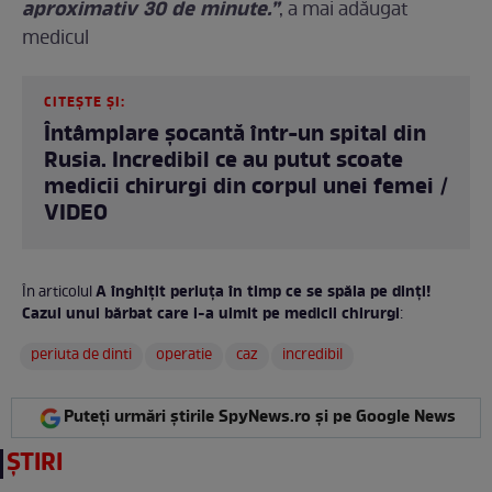
aproximativ 30 de minute.”
, a mai adăugat
medicul
CITEȘTE ȘI:
Întâmplare șocantă într-un spital din
Rusia. Incredibil ce au putut scoate
medicii chirurgi din corpul unei femei /
VIDEO
A înghițit periuța în timp ce se spăla pe dinți!
În articolul
Cazul unui bărbat care i-a uimit pe medicii chirurgi
:
periuta de dinti
operatie
caz
incredibil
Puteți urmări știrile SpyNews.ro și pe Google News
ȘTIRI