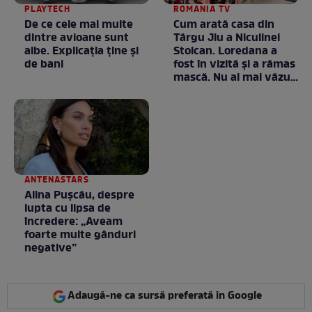
PLAYTECH
ROMANIA TV
De ce cele mai multe
Cum arată casa din
dintre avioane sunt
Târgu Jiu a Niculinei
albe. Explicația ține și
Stoican. Loredana a
de bani
fost în vizită și a rămas
mască. Nu ai mai văzut
la nimeni așa ceva:
Fără cuvinte / VIDEO
ANTENASTARS
Alina Pușcău, despre
lupta cu lipsa de
încredere: „Aveam
foarte multe gânduri
negative”
Adaugă-ne ca sursă preferată în Google