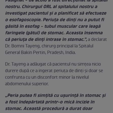
Pasighat - de acolo a fost direcționat la spitalul
nostru. Chirurgul ORL al spitalului nostru a
investigat pacientul și a planificat să efectueze
o esofagoscopie. Periuța de dinți nu a putut fi
găsită în esofag - tubul muscular care leagă
faringele (gâtul) de stomac. Aceasta însemna
că periuța de dinți intrase în stomac.”,
a declarat
Dr. Bomni Tayeng, chirurg principal la Spitalul
General Bakin Pertin, Pradesh, India.
Dr. Tayeng a adăugat că pacientul nu simțea nicio
durere după ce a ingerat periuța de dinți și doar se
confrunta cu un disconfort minor la nivelul
abdomenului superior.
„Peria putea fi simțită cu ușurință în stomac și
a fost îndepărtată printr-o mică incizie în
stomac. Această procedură a durat doar