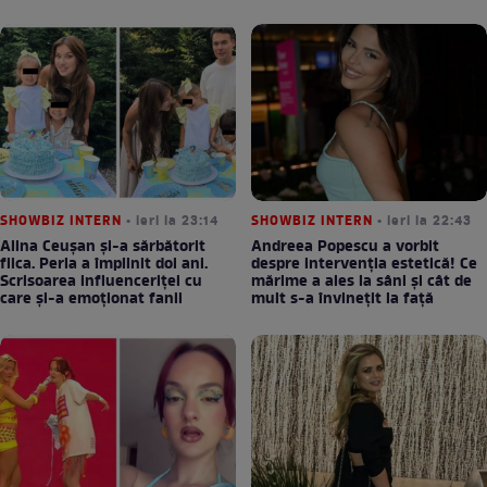
SHOWBIZ INTERN
• ieri la 23:14
SHOWBIZ INTERN
• ieri la 22:43
Alina Ceușan și-a sărbătorit
Andreea Popescu a vorbit
fiica. Perla a împlinit doi ani.
despre intervenția estetică! Ce
Scrisoarea influenceriței cu
mărime a ales la sâni și cât de
care și-a emoționat fanii
mult s-a învinețit la față