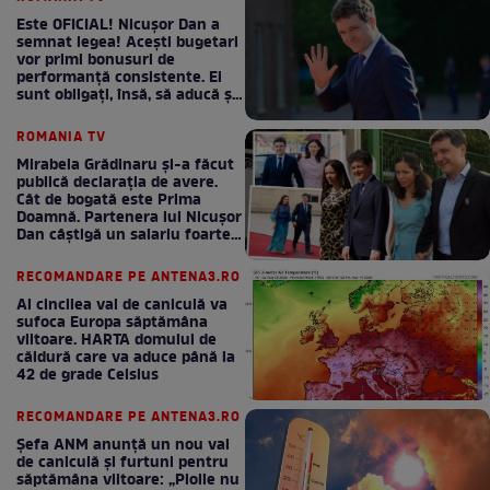
Este OFICIAL! Nicușor Dan a
semnat legea! Acești bugetari
vor primi bonusuri de
performanță consistente. Ei
sunt obligați, însă, să aducă și
bani la bugetul de stat
ROMANIA TV
Mirabela Grădinaru și-a făcut
publică declarația de avere.
Cât de bogată este Prima
Doamnă. Partenera lui Nicușor
Dan câștigă un salariu foarte
bun în fiecare lună!
RECOMANDARE PE ANTENA3.RO
Al cincilea val de caniculă va
sufoca Europa săptămâna
viitoare. HARTA domului de
căldură care va aduce până la
42 de grade Celsius
RECOMANDARE PE ANTENA3.RO
Șefa ANM anunță un nou val
de caniculă și furtuni pentru
săptămâna viitoare: „Ploile nu