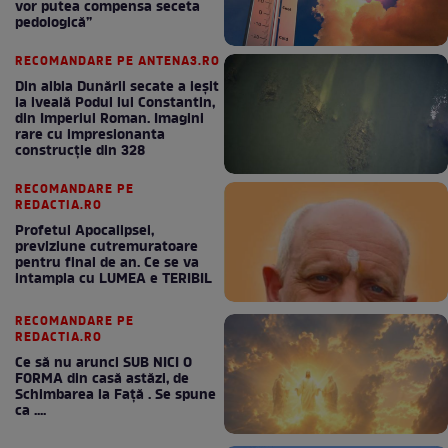
vor putea compensa seceta
pedologică”
RECOMANDARE PE ANTENA3.RO
Din albia Dunării secate a ieșit
la iveală Podul lui Constantin,
din Imperiul Roman. Imagini
rare cu impresionanta
construcție din 328
RECOMANDARE PE
REDACTIA.RO
Profetul Apocalipsei,
previziune cutremuratoare
pentru final de an. Ce se va
intampla cu LUMEA e TERIBIL
RECOMANDARE PE
REDACTIA.RO
Ce să nu arunci SUB NICI O
FORMA din casă astăzi, de
Schimbarea la Față . Se spune
ca ....