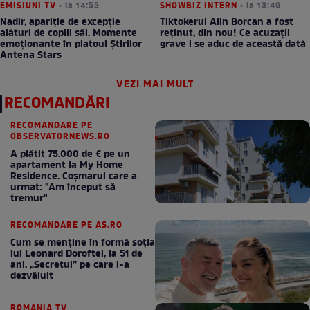
EMISIUNI TV
• la 14:55
SHOWBIZ INTERN
• la 13:49
Nadir, apariție de excepție
Tiktokerul Alin Borcan a fost
alături de copiii săi. Momente
reținut, din nou! Ce acuzații
emoționante în platoul Știrilor
grave i se aduc de această dată
Antena Stars
VEZI MAI MULT
RECOMANDĂRI
RECOMANDARE PE
OBSERVATORNEWS.RO
A plătit 75.000 de € pe un
apartament la My Home
Residence. Coşmarul care a
urmat: "Am început să
tremur"
RECOMANDARE PE AS.RO
Cum se menţine în formă soţia
lui Leonard Doroftei, la 51 de
ani. „Secretul” pe care l-a
dezvăluit
ROMANIA TV