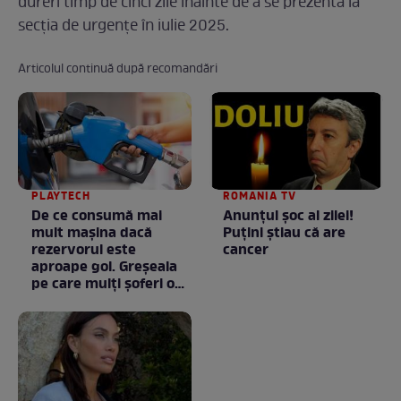
dureri timp de cinci zile înainte de a se prezenta la
secția de urgențe în iulie 2025.
Articolul continuă după recomandări
PLAYTECH
ROMANIA TV
De ce consumă mai
Anunţul şoc al zilei!
mult mașina dacă
Puţini ştiau că are
rezervorul este
cancer
aproape gol. Greșeala
pe care mulți șoferi o
fac fără să știe