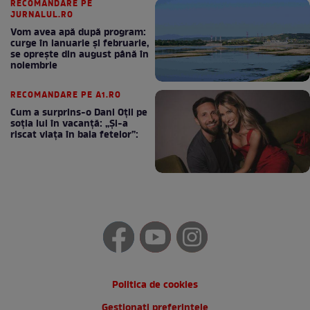
RECOMANDARE PE
JURNALUL.RO
Vom avea apă după program:
curge în ianuarie și februarie,
se oprește din august până în
noiembrie
RECOMANDARE PE A1.RO
Cum a surprins-o Dani Oțil pe
soția lui în vacanță: „Și-a
riscat viața în baia fetelor”:
Politica de cookies
Gestionați preferințele