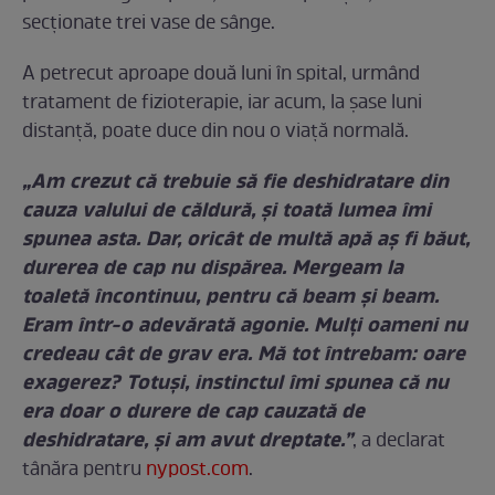
secționate trei vase de sânge.
A petrecut aproape două luni în spital, urmând
tratament de fizioterapie, iar acum, la șase luni
distanță, poate duce din nou o viață normală.
„Am crezut că trebuie să fie deshidratare din
cauza valului de căldură, și toată lumea îmi
spunea asta. Dar, oricât de multă apă aș fi băut,
durerea de cap nu dispărea. Mergeam la
toaletă încontinuu, pentru că beam și beam.
Eram într-o adevărată agonie. Mulți oameni nu
credeau cât de grav era. Mă tot întrebam: oare
exagerez? Totuși, instinctul îmi spunea că nu
era doar o durere de cap cauzată de
deshidratare, și am avut dreptate.”
, a declarat
tânăra pentru
nypost.com
.