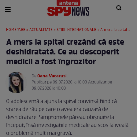
HOMEPAGE
»
ACTUALITATE
»
STIRI INTERNATIONALE
» A mers la spital crezând că este deshidratată. Ce au descoperit medicii a fost îngrozitor
A mers la spital crezând că este
deshidratată. Ce au descoperit
medicii a fost îngrozitor
Oana Vacarusi
De
.
Publicat pe 09.07.2026 la 10:03 Actualizat pe
09.07.2026 la 10:03
O adolescentă a ajuns la spital convinsă fiind că
starea de rău pe care o avea era cauzată de
deshidratare. Simptomele păreau obișnuite la
început, însă investigațiile medicale au scos la iveală
o problemă mult mai gravă.