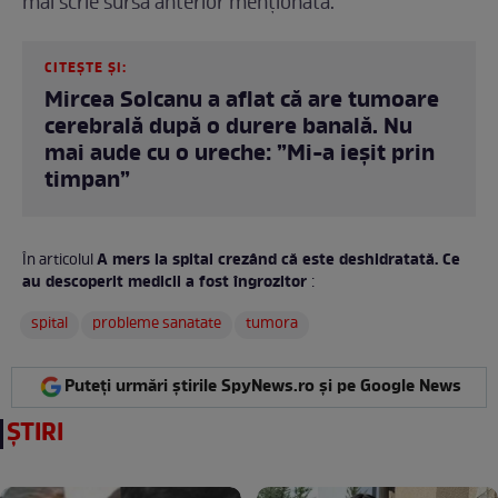
mai scrie sursa anterior menționată.
CITEȘTE ȘI:
Mircea Solcanu a aflat că are tumoare
cerebrală după o durere banală. Nu
mai aude cu o ureche: ”Mi-a ieșit prin
timpan”
A mers la spital crezând că este deshidratată. Ce
În articolul
au descoperit medicii a fost îngrozitor
:
spital
probleme sanatate
tumora
Puteți urmări știrile SpyNews.ro și pe Google News
ȘTIRI