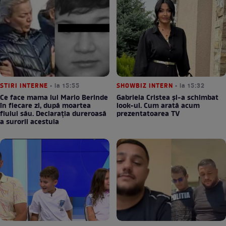
STIRI INTERNE
• la 15:55
SHOWBIZ INTERN
• la 15:32
Ce face mama lui Mario Berinde
Gabriela Cristea și-a schimbat
în fiecare zi, după moartea
look-ul. Cum arată acum
fiului său. Declarația dureroasă
prezentatoarea TV
a surorii acestuia