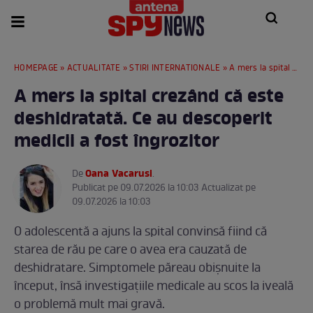
HOMEPAGE
»
ACTUALITATE
»
STIRI INTERNATIONALE
» A mers la spital crezând că este deshidratată. Ce au descoperit medicii a fost îngrozitor
A mers la spital crezând că este
deshidratată. Ce au descoperit
medicii a fost îngrozitor
Oana Vacarusi
De
.
Publicat pe 09.07.2026 la 10:03 Actualizat pe
09.07.2026 la 10:03
O adolescentă a ajuns la spital convinsă fiind că
starea de rău pe care o avea era cauzată de
deshidratare. Simptomele păreau obișnuite la
început, însă investigațiile medicale au scos la iveală
o problemă mult mai gravă.