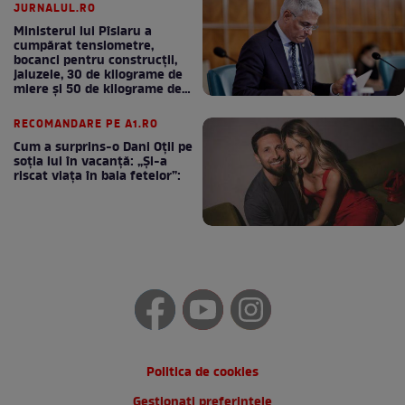
JURNALUL.RO
Ministerul lui Pîslaru a
cumpărat tensiometre,
bocanci pentru construcții,
jaluzele, 30 de kilograme de
miere și 50 de kilograme de
cafea
RECOMANDARE PE A1.RO
Cum a surprins-o Dani Oțil pe
soția lui în vacanță: „Și-a
riscat viața în baia fetelor”:
Politica de cookies
Gestionați preferințele