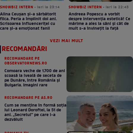
SHOWBIZ INTERN
• ieri la 23:14
SHOWBIZ INTERN
• ieri la 22:43
Alina Ceușan și-a sărbătorit
Andreea Popescu a vorbit
fiica. Perla a împlinit doi ani.
despre intervenția estetică! Ce
Scrisoarea influenceriței cu
mărime a ales la sâni și cât de
care și-a emoționat fanii
mult s-a învinețit la față
VEZI MAI MULT
RECOMANDĂRI
RECOMANDARE PE
OBSERVATORNEWS.RO
Comoara veche de 1.700 de ani
scoasă la iveală de seceta de
pe Dunăre, între România şi
Bulgaria. Imagini rare
RECOMANDARE PE AS.RO
Cum se menţine în formă soţia
lui Leonard Doroftei, la 51 de
ani. „Secretul” pe care l-a
dezvăluit