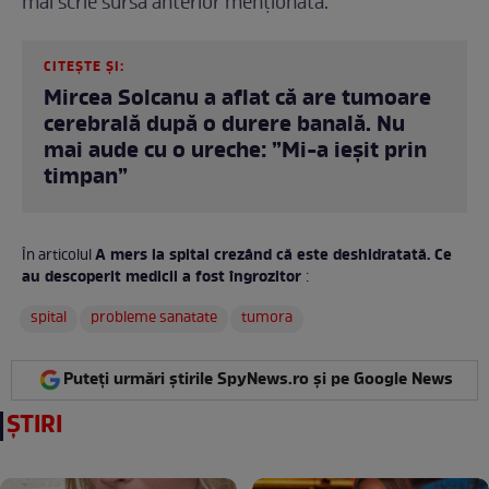
mai scrie sursa anterior menționată.
CITEȘTE ȘI:
Mircea Solcanu a aflat că are tumoare
cerebrală după o durere banală. Nu
mai aude cu o ureche: ”Mi-a ieșit prin
timpan”
A mers la spital crezând că este deshidratată. Ce
În articolul
au descoperit medicii a fost îngrozitor
:
spital
probleme sanatate
tumora
Puteți urmări știrile SpyNews.ro și pe Google News
ȘTIRI