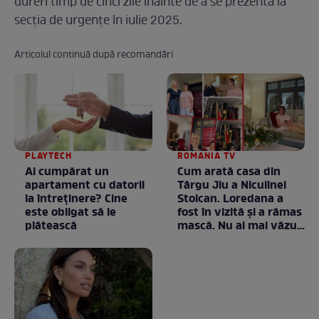
dureri timp de cinci zile înainte de a se prezenta la
secția de urgențe în iulie 2025.
Articolul continuă după recomandări
PLAYTECH
ROMANIA TV
Ai cumpărat un
Cum arată casa din
apartament cu datorii
Târgu Jiu a Niculinei
la întreținere? Cine
Stoican. Loredana a
este obligat să le
fost în vizită și a rămas
plătească
mască. Nu ai mai văzut
la nimeni așa ceva:
Fără cuvinte / VIDEO