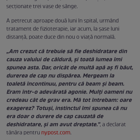
secționate trei vase de sânge.
A petrecut aproape două luni în spital, urmând
tratament de fizioterapie, iar acum, la șase luni
distanță, poate duce din nou o viață normală.
„Am crezut că trebuie să fie deshidratare din
cauza valului de căldură, și toată lumea îmi
spunea asta. Dar, oricât de multă apă aș fi băut,
durerea de cap nu dispărea. Mergeam la
toaletă încontinuu, pentru că beam și beam.
Eram într-o adevărată agonie. Mulți oameni nu
credeau cât de grav era. Mă tot întrebam: oare
exagerez? Totuși, instinctul îmi spunea că nu
era doar o durere de cap cauzată de
deshidratare, și am avut dreptate.”
, a declarat
tânăra pentru
nypost.com
.