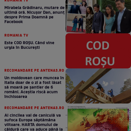
ROMANIA TV
Mirabela Grădinaru, mutare de
ultimă oră. Nicuşor Dan, anunţ
despre Prima Doamnă pe
Facebook
ROMANIA TV
Este COD ROŞU. Când vine
urgia în Bucureşti
RECOMANDARE PE ANTENA3.RO
Un moldovean care muncea în
Italia doar de o zi a fost lăsat
să moară pe şantier de 6
români. Aceștia riscă acum
închisoarea
RECOMANDARE PE ANTENA3.RO
Al cincilea val de caniculă va
sufoca Europa săptămâna
viitoare. HARTA domului de
căldură care va aduce până la