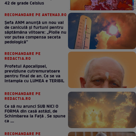
42 de grade Celsius
RECOMANDARE PE ANTENA3.RO
Șefa ANM anunță un nou val
de caniculă și furtuni pentru
săptămâna viitoare: „Ploile nu
vor putea compensa seceta
pedologică”
RECOMANDARE PE
REDACTIA.RO
Profetul Apocalipsei,
previziune cutremuratoare
pentru final de an. Ce se va
intampla cu LUMEA e TERIBIL
RECOMANDARE PE
REDACTIA.RO
Ce să nu arunci SUB NICI O
FORMA din casă astăzi, de
Schimbarea la Față . Se spune
ca ....
RECOMANDARE PE