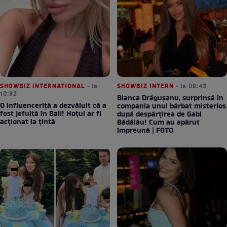
SHOWBIZ INTERNATIONAL
• la
SHOWBIZ INTERN
• la 09:43
10:32
Bianca Drăgușanu, surprinsă în
O influenceriță a dezvăluit că a
compania unui bărbat misterios
fost jefuită în Bali! Hoțul ar fi
după despărțirea de Gabi
acționat la țintă
Bădălău! Cum au apărut
împreună | FOTO