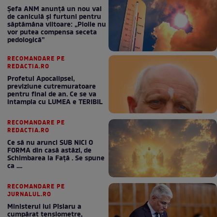
Șefa ANM anunță un nou val
de caniculă și furtuni pentru
săptămâna viitoare: „Ploile nu
vor putea compensa seceta
pedologică”
RECOMANDARE PE
REDACTIA.RO
Profetul Apocalipsei,
previziune cutremuratoare
pentru final de an. Ce se va
intampla cu LUMEA e TERIBIL
RECOMANDARE PE
REDACTIA.RO
Ce să nu arunci SUB NICI O
FORMA din casă astăzi, de
Schimbarea la Față . Se spune
ca ....
RECOMANDARE PE
JURNALUL.RO
Ministerul lui Pîslaru a
cumpărat tensiometre,