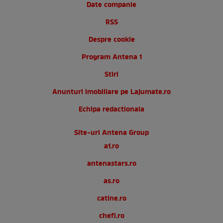
Date companie
RSS
Despre cookie
Program Antena 1
Stiri
Anunturi imobiliare pe Lajumate.ro
Echipa redactionala
Site-uri Antena Group
a1.ro
antenastars.ro
as.ro
catine.ro
chefi.ro