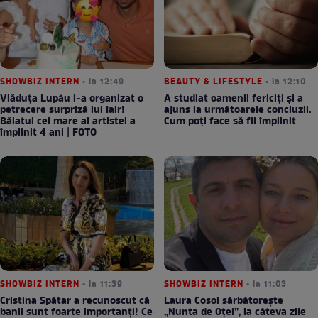
SHOWBIZ INTERN
• la 12:49
BEAUTY & LIFESTYLE
• la 12:10
Vlăduța Lupău i-a organizat o
A studiat oamenii fericiți și a
petrecere surpriză lui Iair!
ajuns la următoarele concluzii.
Băiatul cel mare al artistei a
Cum poți face să fii împlinit
împlinit 4 ani | FOTO
SHOWBIZ INTERN
• la 11:39
SHOWBIZ INTERN
• la 11:03
Cristina Spătar a recunoscut că
Laura Cosoi sărbătorește
banii sunt foarte importanți! Ce
„Nunta de Oțel”, la câteva zile