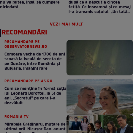
nu va putea, însă, să cumpere
după ce a născut a cincea
niciodată
fetiță. Ce înseamnă și ce mesaj
i-a transmis soțului: „Un tată
prezent schimbă totul”
VEZI MAI MULT
RECOMANDĂRI
RECOMANDARE PE
OBSERVATORNEWS.RO
Comoara veche de 1.700 de ani
scoasă la iveală de seceta de
pe Dunăre, între România şi
Bulgaria. Imagini rare
RECOMANDARE PE AS.RO
Cum se menţine în formă soţia
lui Leonard Doroftei, la 51 de
ani. „Secretul” pe care l-a
dezvăluit
ROMANIA TV
Mirabela Grădinaru, mutare de
ultimă oră. Nicuşor Dan, anunţ