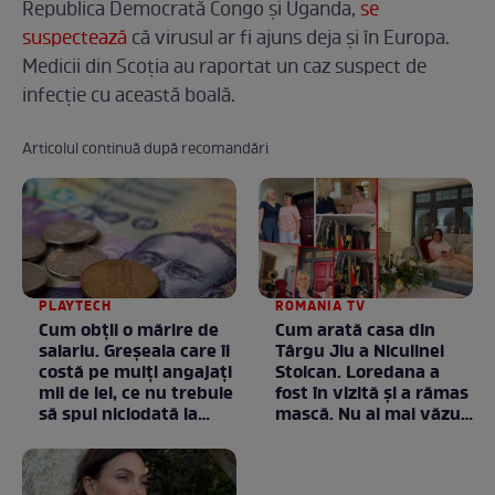
Republica Democrată Congo și Uganda,
se
suspectează
că virusul ar fi ajuns deja și în Europa.
Medicii din Scoția au raportat un caz suspect de
infecție cu această boală.
Articolul continuă după recomandări
PLAYTECH
ROMANIA TV
Cum obții o mărire de
Cum arată casa din
salariu. Greșeala care îi
Târgu Jiu a Niculinei
costă pe mulți angajați
Stoican. Loredana a
mii de lei, ce nu trebuie
fost în vizită și a rămas
să spui niciodată la
mască. Nu ai mai văzut
negociere
la nimeni așa ceva:
Fără cuvinte / VIDEO