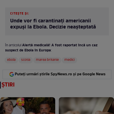
CITEȘTE ȘI:
Unde vor fi carantinați americanii
expuși la Ebola. Decizie neașteptată
Alertă medicală! A fost raportat încă un caz
În articolul
suspect de Ebola în Europa
:
ebola
scotia
marea britanie
medici
Puteți urmări știrile SpyNews.ro și pe Google News
ȘTIRI