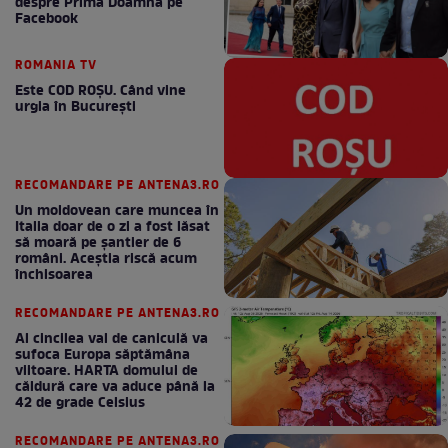
despre Prima Doamnă pe
Facebook
ROMANIA TV
Este COD ROŞU. Când vine
urgia în Bucureşti
RECOMANDARE PE ANTENA3.RO
Un moldovean care muncea în
Italia doar de o zi a fost lăsat
să moară pe şantier de 6
români. Aceștia riscă acum
închisoarea
RECOMANDARE PE ANTENA3.RO
Al cincilea val de caniculă va
sufoca Europa săptămâna
viitoare. HARTA domului de
căldură care va aduce până la
42 de grade Celsius
RECOMANDARE PE ANTENA3.RO