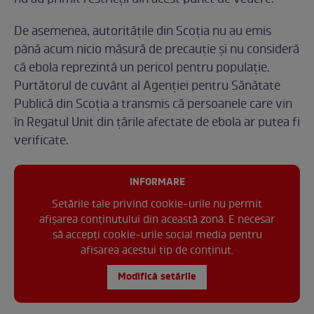
De asemenea, autoritățile din Scoția nu au emis
până acum nicio măsură de precauție și nu consideră
că ebola reprezintă un pericol pentru populație.
Purtătorul de cuvânt al Agenției pentru Sănătate
Publică din Scoția a transmis că persoanele care vin
în Regatul Unit din țările afectate de ebola ar putea fi
verificate.
INFORMARE
Setările tale privind cookie-urile nu permit
afișarea conținutului din această zonă. E necesar
să accepți cookie-urile social media pentru
afisarea acestui tip de conținut.
Modifică setările