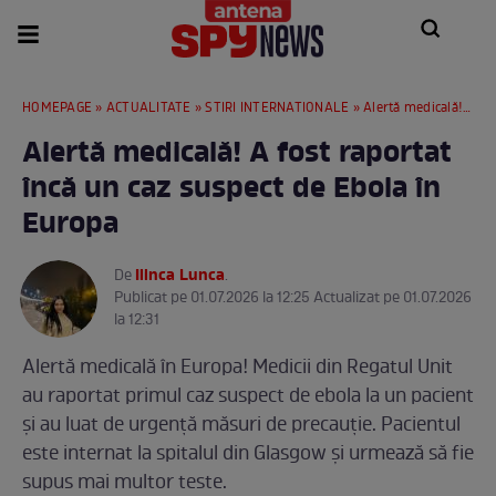
HOMEPAGE
»
ACTUALITATE
»
STIRI INTERNATIONALE
» Alertă medicală! A fost raportat încă un caz suspect de Ebola în Europa
Alertă medicală! A fost raportat
încă un caz suspect de Ebola în
Europa
Ilinca Lunca
De
.
Publicat pe 01.07.2026 la 12:25 Actualizat pe 01.07.2026
la 12:31
Alertă medicală în Europa! Medicii din Regatul Unit
au raportat primul caz suspect de ebola la un pacient
și au luat de urgență măsuri de precauție. Pacientul
este internat la spitalul din Glasgow și urmează să fie
supus mai multor teste.