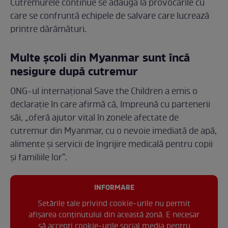
Cutremurele continue se adaugă la provocările cu
care se confruntă echipele de salvare care lucrează
printre dărâmături.
Multe școli din Myanmar sunt încă
nesigure după cutremur
ONG-ul internațional Save the Children a emis o
declarație în care afirmă că, împreună cu partenerii
săi, „oferă ajutor vital în zonele afectate de
cutremur din Myanmar, cu o nevoie imediată de apă,
alimente și servicii de îngrijire medicală pentru copii
și familiile lor”.
INFORMARE
Setările tale privind cookie-urile nu permit
afișarea conținutului din această zonă. E necesar
să accepți cookie-urile social media pentru