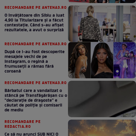
bun în fiecare lună!
RECOMANDARE PE ANTENA3.RO
O învățătoare din Sibiu a luat
4,90 la Titularizare și a făcut
contestație. Când s-au afișat
rezultatele, a avut o surpriză
RECOMANDARE PE ANTENA3.RO
După ce i-au fost descoperite
mesajele vechi de pe
Instagram, o regină a
frumuseții a rămas fără
coroană
RECOMANDARE PE ANTENA3.RO
Bărbatul care a vandalizat o
stâncă pe Transfăgărășan cu o
"declaraţie de dragoste" e
căutat de poliție și comisarii
de mediu
RECOMANDARE PE
REDACTIA.RO
Ce să nu arunci SUB NICI O