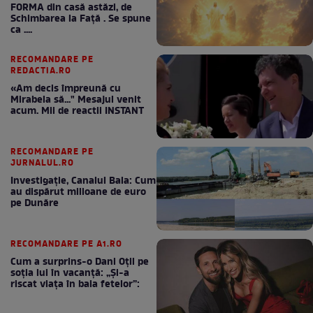
FORMA din casă astăzi, de
Schimbarea la Față . Se spune
ca ....
RECOMANDARE PE
REDACTIA.RO
«Am decis împreună cu
Mirabela să..." Mesajul venit
acum. Mii de reactii INSTANT
RECOMANDARE PE
JURNALUL.RO
Investigație, Canalul Bala: Cum
au dispărut milioane de euro
pe Dunăre
RECOMANDARE PE A1.RO
Cum a surprins-o Dani Oțil pe
soția lui în vacanță: „Și-a
riscat viața în baia fetelor”: