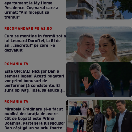
apartament la My Home
Residence. Coşmarul care a
urmat: "Am început să
tremur"
RECOMANDARE PE AS.RO
Cum se menţine în formă soţia
lui Leonard Doroftei, la 51 de
ani. „Secretul” pe care l-a
dezvăluit
ROMANIA TV
Este OFICIAL! Nicușor Dan a
semnat legea! Acești bugetari
vor primi bonusuri de
performanță consistente. Ei
sunt obligați, însă, să aducă și
bani la bugetul de stat
ROMANIA TV
Mirabela Grădinaru și-a făcut
publică declarația de avere.
Cât de bogată este Prima
Doamnă. Partenera lui Nicușor
Dan câștigă un salariu foarte