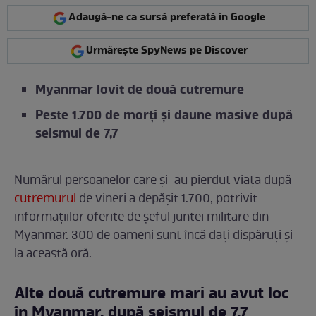
Adaugă-ne ca sursă preferată în Google
Urmărește SpyNews pe Discover
Myanmar lovit de două cutremure
Peste 1.700 de morți și daune masive după
seismul de 7,7
Numărul persoanelor care și-au pierdut viața după
cutremurul
de vineri a depășit 1.700, potrivit
informațiilor oferite de șeful juntei militare din
Myanmar. 300 de oameni sunt încă daţi dispăruţi și
la această oră.
Alte două cutremure mari au avut loc
în Myanmar, după seismul de 7,7