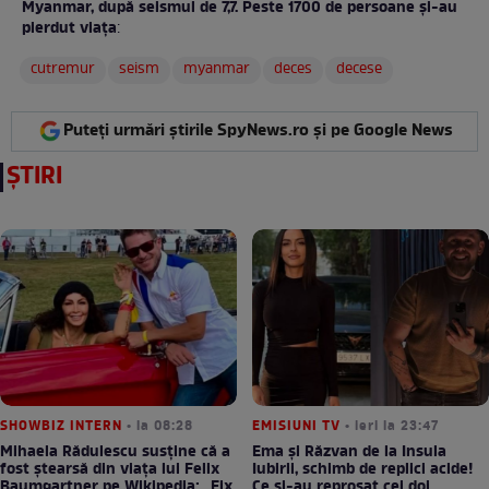
Myanmar, după seismul de 7,7. Peste 1700 de persoane și-au
pierdut viața
:
cutremur
seism
myanmar
deces
decese
Puteți urmări știrile SpyNews.ro și pe Google News
ȘTIRI
SHOWBIZ INTERN
• la 08:28
EMISIUNI TV
• ieri la 23:47
Mihaela Rădulescu susține că a
Ema și Răzvan de la Insula
fost ștearsă din viața lui Felix
Iubirii, schimb de replici acide!
Baumgartner pe Wikipedia: „Fix
Ce și-au reproșat cei doi