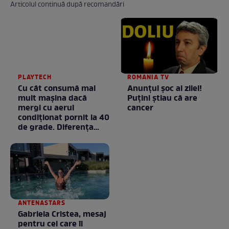
Articolul continuă după recomandări
PLAYTECH
ROMANIA TV
Cu cât consumă mai
Anunţul şoc al zilei!
mult mașina dacă
Puţini ştiau că are
mergi cu aerul
cancer
condiționat pornit la 40
de grade. Diferența
poate fi mai mare
decât crezi
ANTENASTARS
Gabriela Cristea, mesaj
pentru cei care îi