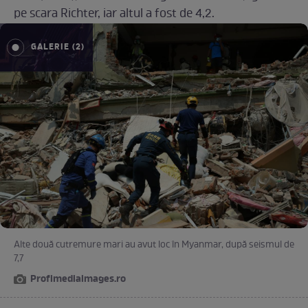
pe scara Richter, iar altul a fost de 4,2.
GALERIE (2)
Alte două cutremure mari au avut loc în Myanmar, după seismul de
7,7
Profimediaimages.ro