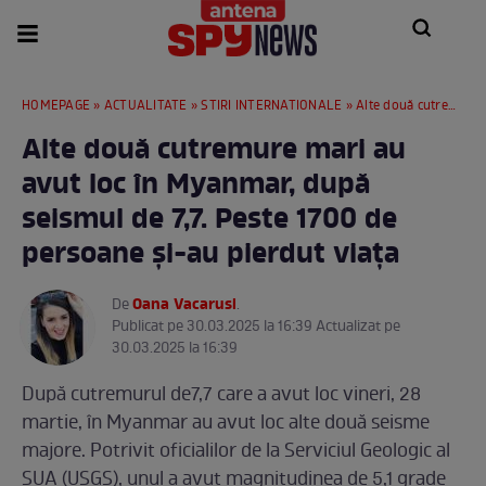
HOMEPAGE
»
ACTUALITATE
»
STIRI INTERNATIONALE
» Alte două cutremure mari au avut loc în Myanmar, după seismul de 7,7. Peste 1700 de persoane și-au pierdut viața
Alte două cutremure mari au
avut loc în Myanmar, după
seismul de 7,7. Peste 1700 de
persoane și-au pierdut viața
Oana Vacarusi
De
.
Publicat pe 30.03.2025 la 16:39 Actualizat pe
30.03.2025 la 16:39
După cutremurul de7,7 care a avut loc vineri, 28
martie, în Myanmar au avut loc alte două seisme
majore. Potrivit oficialilor de la Serviciul Geologic al
SUA (USGS), unul a avut magnitudinea de 5,1 grade