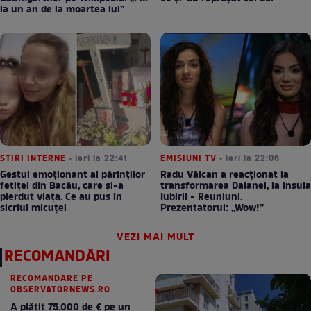
la un an de la moartea lui”
STIRI INTERNE
• ieri la 22:41
EMISIUNI TV
• ieri la 22:06
Gestul emoționant al părinților
Radu Vâlcan a reacționat la
fetiței din Bacău, care și-a
transformarea Daianei, la Insula
pierdut viața. Ce au pus în
Iubirii - Reuniuni.
sicriul micuței
Prezentatorul: „Wow!”
VEZI MAI MULT
RECOMANDĂRI
RECOMANDARE PE
OBSERVATORNEWS.RO
A plătit 75.000 de € pe un