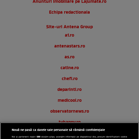
Anunturi imobiliare pe Lajumate.ro
Echipa redactionala
Site-uri Antena Group
a1.ro
antenastars.ro
as.ro
catine.ro
chefi.ro
deparinti.ro
medicool.ro
observatornews.ro
tvhappy.ro
Nouă ne pasă ca datele tale personale să rămână confidențiale
useit.ro
589
Noi și partenerii noștri
stocăm și/sau accesăm informații pe dispozitivul dvs., precum identificatorii cookie