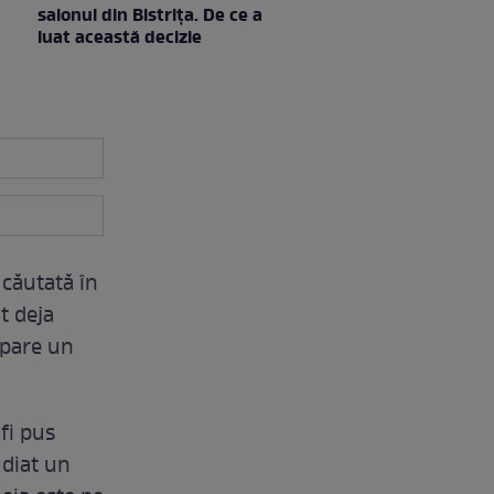
salonul din Bistrița. De ce a
luat această decizie
 căutată în
ut deja
pare un
fi pus
udiat un