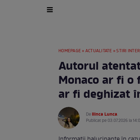
HOMEPAGE
»
ACTUALITATE
»
STIRI INTE
Autorul atenta
Monaco ar fi o 
ar fi deghizat 
Ilinca Lunca
De
.
Publicat pe 03.07.2026 la 14:0
Informații halucinante în cazu