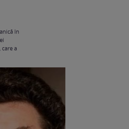
anică în
ei
 care a