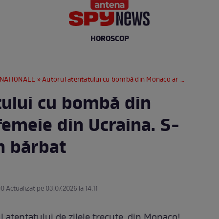
HOROSCOP
RNATIONALE
» Autorul atentatului cu bombă din Monaco ar fi o femeie din Ucraina. S-ar fi deghizat în bărbat
tului cu bombă din
femeie din Ucraina. S-
în bărbat
0 Actualizat pe 03.07.2026 la 14:11
l atentatului de zilele trecute, din Monaco!