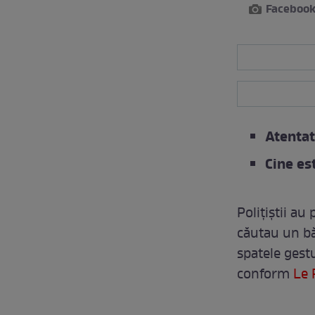
Faceboo
Atentat
Cine es
Polițiștii au
căutau un băr
spatele gestu
conform
Le 