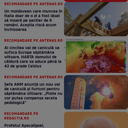
RECOMANDARE PE ANTENA3.RO
Un moldovean care muncea în
Italia doar de o zi a fost lăsat
să moară pe şantier de 6
români. Aceștia riscă acum
închisoarea
RECOMANDARE PE ANTENA3.RO
Al cincilea val de caniculă va
sufoca Europa săptămâna
viitoare. HARTA domului de
căldură care va aduce până la
42 de grade Celsius
RECOMANDARE PE ANTENA3.RO
Șefa ANM anunță un nou val
de caniculă și furtuni pentru
săptămâna viitoare: „Ploile nu
vor putea compensa seceta
pedologică”
RECOMANDARE PE
REDACTIA.RO
Profetul Apocalipsei,