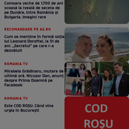
Comoara veche de 1.700 de ani
scoasă la iveală de seceta de
pe Dunăre, între România şi
Bulgaria. Imagini rare
RECOMANDARE PE AS.RO
Cum se menţine în formă soţia
lui Leonard Doroftei, la 51 de
ani. „Secretul” pe care l-a
dezvăluit
ROMANIA TV
Mirabela Grădinaru, mutare de
ultimă oră. Nicuşor Dan, anunţ
despre Prima Doamnă pe
Facebook
ROMANIA TV
Este COD ROŞU. Când vine
urgia în Bucureşti