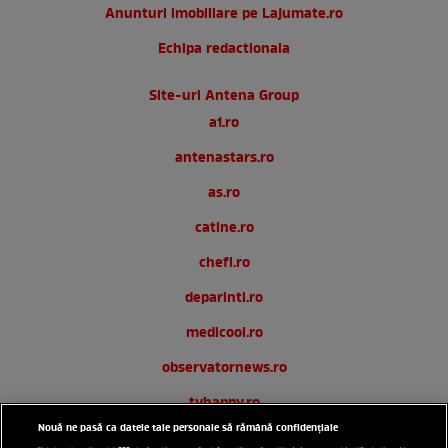
Anunturi imobiliare pe Lajumate.ro
Echipa redactionala
Site-uri Antena Group
a1.ro
antenastars.ro
as.ro
catine.ro
chefi.ro
deparinti.ro
medicool.ro
observatornews.ro
tvhappy.ro
Nouă ne pasă ca datele tale personale să rămână confidențiale
useit.ro