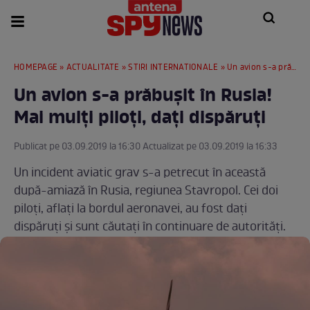
HOMEPAGE
»
ACTUALITATE
»
STIRI INTERNATIONALE
» Un avion s-a prăbușit în Rusia! Mai mulți piloți, dați dispăruți
Un avion s-a prăbușit în Rusia!
Mai mulți piloți, dați dispăruți
Publicat pe 03.09.2019 la 16:30 Actualizat pe 03.09.2019 la 16:33
Un incident aviatic grav s-a petrecut în această
după-amiază în Rusia, regiunea Stavropol. Cei doi
piloți, aflați la bordul aeronavei, au fost dați
dispăruți și sunt căutați în continuare de autorități.