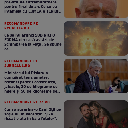
previziune cutremuratoare
pentru final de an. Ce se va
intampla cu LUMEA e TERIBIL
RECOMANDARE PE
REDACTIA.RO
Ce să nu arunci SUB NICI O
FORMA din casă astăzi, de
Schimbarea la Față . Se spune
ca ....
RECOMANDARE PE
JURNALUL.RO
Ministerul lui Pîslaru a
cumpărat tensiometre,
bocanci pentru construcții,
jaluzele, 30 de kilograme de
miere și 50 de kilograme de
cafea
RECOMANDARE PE A1.RO
Cum a surprins-o Dani Oțil pe
soția lui în vacanță: „Și-a
riscat viața în baia fetelor”: