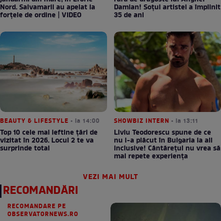
Nord. Salvamarii au apelat la
Damian! Soțul artistei a împlinit
forțele de ordine | VIDEO
35 de ani
BEAUTY & LIFESTYLE
• la 14:00
SHOWBIZ INTERN
• la 13:11
Top 10 cele mai ieftine țări de
Liviu Teodorescu spune de ce
vizitat în 2026. Locul 2 te va
nu i-a plăcut în Bulgaria la all
surprinde total
inclusive! Cântărețul nu vrea să
mai repete experiența
VEZI MAI MULT
RECOMANDĂRI
RECOMANDARE PE
OBSERVATORNEWS.RO