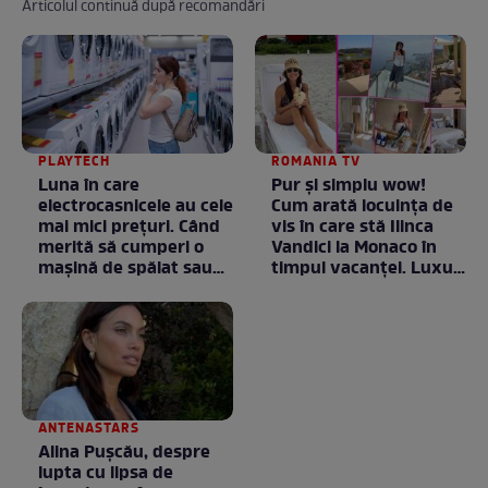
Articolul continuă după recomandări
PLAYTECH
ROMANIA TV
Luna în care
Pur și simplu wow!
electrocasnicele au cele
Cum arată locuința de
mai mici prețuri. Când
vis în care stă Ilinca
merită să cumperi o
Vandici la Monaco în
mașină de spălat sau
timpul vacanței. Luxul
un frigider
e în starea lui pură.
Totul arată ca în filme!
/ GALERIE FOTO
ANTENASTARS
Alina Pușcău, despre
lupta cu lipsa de