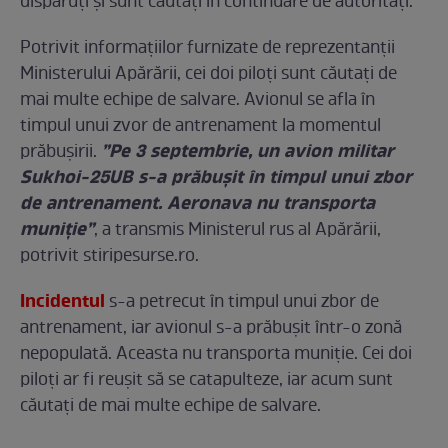
dispăruți și sunt căutați în continuare de autorități.
Potrivit informațiilor furnizate de reprezentanții
Ministerului Apărării, cei doi piloți sunt căutați de
mai multe echipe de salvare. Avionul se afla în
timpul unui zvor de antrenament la momentul
”Pe 3 septembrie, un avion militar
prăbușirii.
Sukhoi-25UB s-a prăbușit în timpul unui zbor
de antrenament. Aeronava nu transporta
muniție”
, a transmis Ministerul rus al Apărării,
potrivit stiripesurse.ro.
Incidentul
s-a petrecut în timpul unui zbor de
antrenament, iar avionul s-a prăbușit într-o zonă
nepopulată. Aceasta nu transporta muniție. Cei doi
piloți ar fi reușit să se catapulteze, iar acum sunt
căutați de mai multe echipe de salvare.