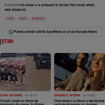
Un avion s-a prăbușit în Rusia! Mai mulți piloți,
În articolul
dați dispăruți
:
rusia
avion
prabusit
Puteți urmări știrile SpyNews.ro și pe Google News
ȘTIRI
STIRI INTERNE
• la 15:13
SHOWBIZ INTERN
• la 14:32
Turiști, scoși cu forța de
Theo Rose i-a făcut o declarație
jandarmi din mare, în Eforie
rară de dragoste lui Anghel