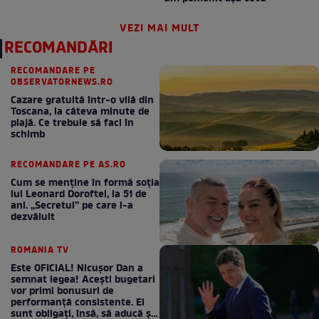
VEZI MAI MULT
RECOMANDĂRI
RECOMANDARE PE
OBSERVATORNEWS.RO
Cazare gratuită într-o vilă din
Toscana, la câteva minute de
plajă. Ce trebuie să faci în
schimb
RECOMANDARE PE AS.RO
Cum se menţine în formă soţia
lui Leonard Doroftei, la 51 de
ani. „Secretul” pe care l-a
dezvăluit
ROMANIA TV
Este OFICIAL! Nicușor Dan a
semnat legea! Acești bugetari
vor primi bonusuri de
performanță consistente. Ei
sunt obligați, însă, să aducă și