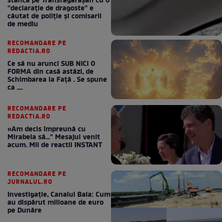
stâncă pe Transfăgărășan cu o
"declaraţie de dragoste" e
căutat de poliție și comisarii
de mediu
RECOMANDARE PE
REDACTIA.RO
Ce să nu arunci SUB NICI O
FORMA din casă astăzi, de
Schimbarea la Față . Se spune
ca ....
RECOMANDARE PE
REDACTIA.RO
«Am decis împreună cu
Mirabela să..." Mesajul venit
acum. Mii de reactii INSTANT
RECOMANDARE PE
JURNALUL.RO
Investigație, Canalul Bala: Cum
au dispărut milioane de euro
pe Dunăre