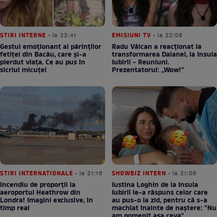
STIRI INTERNE
• la 22:41
EMISIUNI TV
• la 22:06
Gestul emoționant al părinților
Radu Vâlcan a reacționat la
fetiței din Bacău, care și-a
transformarea Daianei, la Insula
pierdut viața. Ce au pus în
Iubirii - Reuniuni.
sicriul micuței
Prezentatorul: „Wow!”
STIRI INTERNATIONALE
• la 21:16
SHOWBIZ INTERN
• la 21:06
Incendiu de proporții la
Iustina Loghin de la Insula
aeroportul Heathrow din
Iubirii le-a răspuns celor care
Londra! Imagini exclusive, în
au pus-o la zid, pentru că s-a
timp real
machiat înainte de naștere: "Nu
am pomenit așa ceva"