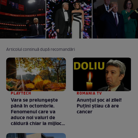
Articolul continuă după recomandări
PLAYTECH
ROMANIA TV
Vara se prelungeşte
Anunţul şoc al zilei!
până în octombrie.
Puţini ştiau că are
Fenomenul care va
cancer
aduce noi valuri de
căldură chiar la mijlocul
toamnei