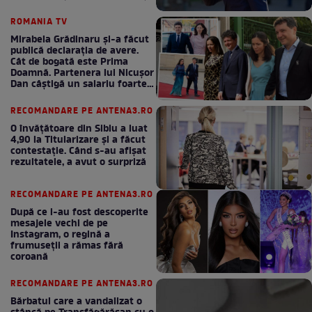
bani la bugetul de stat
ROMANIA TV
Mirabela Grădinaru și-a făcut
publică declarația de avere.
Cât de bogată este Prima
Doamnă. Partenera lui Nicușor
Dan câștigă un salariu foarte
bun în fiecare lună!
RECOMANDARE PE ANTENA3.RO
O învățătoare din Sibiu a luat
4,90 la Titularizare și a făcut
contestație. Când s-au afișat
rezultatele, a avut o surpriză
RECOMANDARE PE ANTENA3.RO
După ce i-au fost descoperite
mesajele vechi de pe
Instagram, o regină a
frumuseții a rămas fără
coroană
RECOMANDARE PE ANTENA3.RO
Bărbatul care a vandalizat o