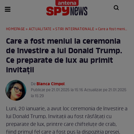
HOMEPAGE
»
ACTUALITATE
»
STIRI INTERNATIONALE
» Care a fost meniul la ceremonia de învestire a lui Donald Trump. Ce preparate de lux au primit invitații
Care a fost meniul la ceremonia
de învestire a lui Donald Trump.
Ce preparate de lux au primit
invitații
Bianca Cimpoi
De
.
Publicat pe 21.01.2025 la 15:16 Actualizat pe 21.01.2025
la 15:29
Luni, 20 ianuarie, a avut loc ceremonia de învestire a
lui Donald Trump. Invitații au fost răsfățați cu
preparate de lux, printre care chifteluțe de crab,
fiind primul fel care a fost pus la dispoziția presei.