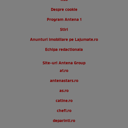
Despre cookie
Program Antena 1
Stiri
Anunturi imobiliare pe Lajumate.ro
Echipa redactionala
Site-uri Antena Group
a1.ro
antenastars.ro
as.ro
catine.ro
chefi.ro
deparinti.ro