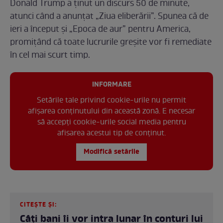
Donald Trump a ținut un discurs 50 de minute,
atunci când a anunțat „Ziua eliberării”. Spunea că de
ieri a început și „Epoca de aur” pentru America,
promițând că toate lucrurile greșite vor fi remediate
în cel mai scurt timp.
INFORMARE
Setările tale privind cookie-urile nu permit
afișarea conținutului din această zonă. E necesar
să accepți cookie-urile social media pentru
afisarea acestui tip de conținut.
Modifică setările
CITEȘTE ȘI:
Câți bani îi vor intra lunar în conturi lui