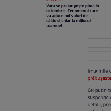
PLAYTECH
Vara se prelungeşte până în
octombrie. Fenomenul care
va aduce noi valuri de
căldură chiar la mijlocul
toamnei
Imaginile
prăbușeșt
Cel puțin 
suspende o
detalii, pr