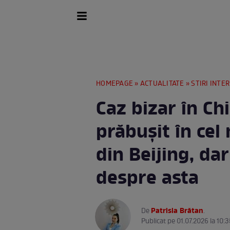
HOMEPAGE
»
ACTUALITATE
»
STIRI INTE
Caz bizar în Ch
prăbușit în cel
din Beijing, da
despre asta
Patrisia Brătan
De
.
Publicat pe 01.07.2026 la 10:3