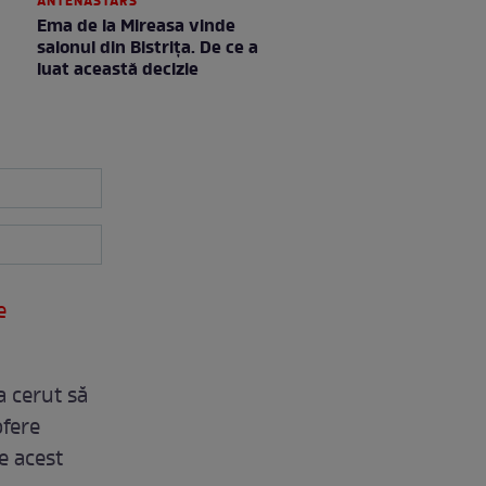
ANTENASTARS
Ema de la Mireasa vinde
salonul din Bistrița. De ce a
luat această decizie
e
a cerut să
ofere
e acest