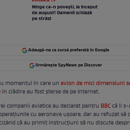
ROMANIA TV
Ninge ca-n povești, la început
de august! Oamenii schiază
pe străzi
Adaugă-ne ca sursă preferată în Google
Urmărește SpyNews pe Discover
 cu momentul în care un
avion de mici dimensiuni s
e
în clădire au fost șterse de pe Internet.
trei companii aviatice au declarat pentru
BBC
că li s-
perațiunile cu aeronave ușoare, dar au refuzat să 
ecizând că au primit instrucțiuni să nu discute despr