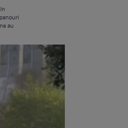
 în
 panouri
ane au