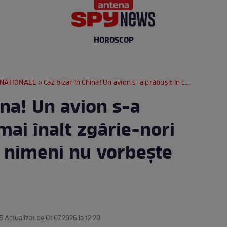
HOROSCOP
RNATIONALE
» Caz bizar în China! Un avion s-a prăbușit în cel mai înalt zgârie-nori din Beijing, dar nimeni nu vorbește despre asta
ina! Un avion s-a
 mai înalt zgârie-nori
r nimeni nu vorbește
5 Actualizat pe 01.07.2026 la 12:20