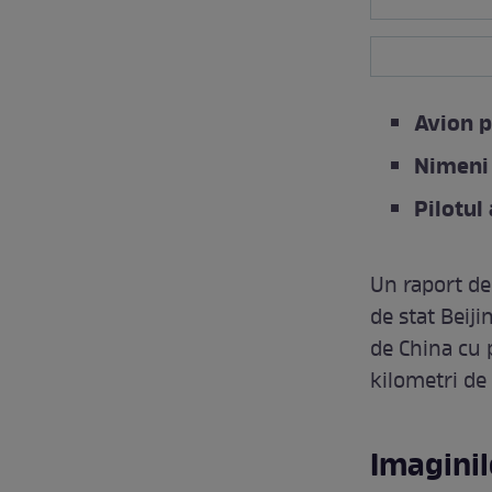
Avion p
Nimeni 
Pilotul
Un raport de
de stat Beiji
de China cu p
kilometri de
Imaginil