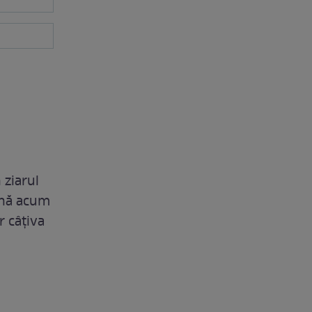
 ziarul
până acum
r câțiva