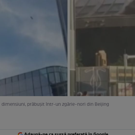
 dimensiuni, prăbușit într-un zgârie-nori din Beijing
Adaugă-ne ca sursă preferată în Google