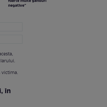
foarte multe gânduri
negative”
acesta,
larului.
s victima.
, în