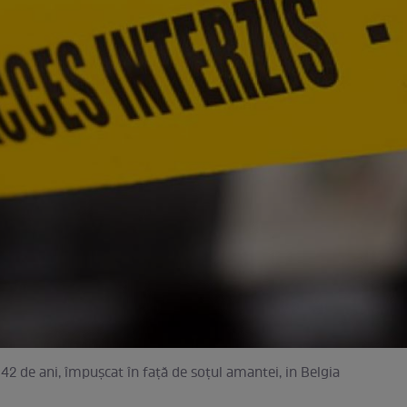
2 de ani, împuşcat în faţă de soţul amantei, in Belgia