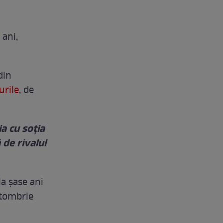
 ani,
din
urile
, de
ia cu soția
ă de rivalul
a șase ani
ctombrie