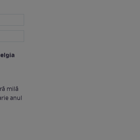
elgia
ră milă
arie anul