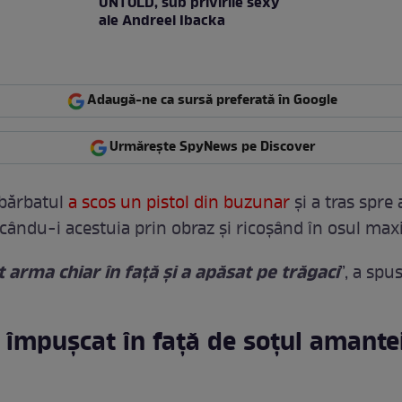
UNTOLD, sub privirile sexy
ale Andreei Ibacka
Adaugă-ne ca sursă preferată în Google
Urmărește SpyNews pe Discover
 bărbatul
a scos un pistol din buzunar
și a tras spre 
cându-i acestuia prin obraz și ricoșând în osul maxi
t arma chiar în față și a apăsat pe trăgaci
”, a spu
împușcat în față de soțul amantei