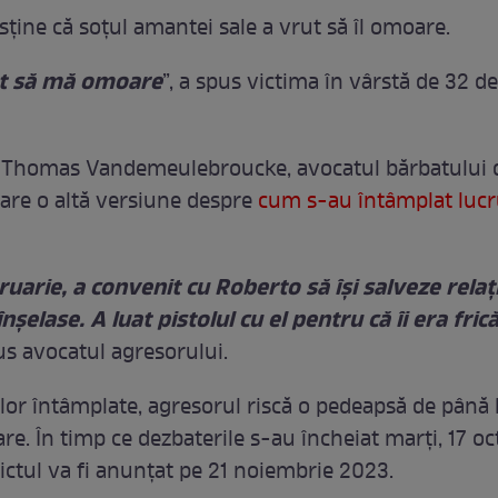
sține că soțul amantei sale a vrut să îl omoare.
at să mă omoare
”, a spus victima în vârstă de 32 de
, Thomas Vandemeulebroucke, avocatul bărbatului 
are o altă versiune despre
cum s-au întâmplat lucr
ruarie, a convenit cu Roberto să își salveze relaț
înșelase. A luat pistolul cu el pentru că îi era fric
pus avocatul agresorului.
lor întâmplate, agresorul riscă o pedeapsă de până l
are. În timp ce dezbaterile s-au încheiat marți, 17 o
ictul va fi anunțat pe 21 noiembrie 2023.