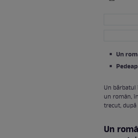
Un româ
Pedeaps
Un bărbatul 
un român, în
trecut, după 
Un român