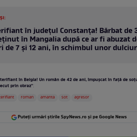
ȘI:
erifiant în județul Constanța! Bărbat de 
reţinut în Mangalia după ce ar fi abuzat d
i de 7 și 12 ani, în schimbul unor dulciur
terifiant în Belgia! Un român de 42 de ani, împuşcat în faţă de soţ
recut prin obraz"
:
terifiant
roman
amanta
sot
agresor
Puteți urmări știrile SpyNews.ro și pe Google News