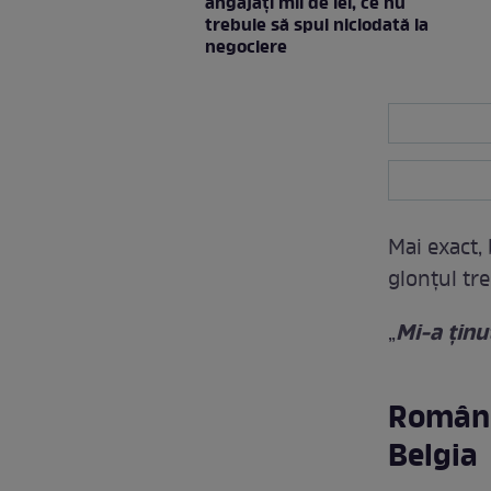
angajați mii de lei, ce nu
trebuie să spui niciodată la
negociere
Mai exact,
glonțul tre
Mi-a ținu
„
Român 
Belgia