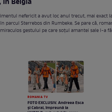
 în Belgia
imentul nefericit a avut loc anul trecut, mai exact l
, în parcul Sterrebos din Rumbeke. Se pare că, roma
 miraculos gestului pe care soțul amantei sale l-a fă
ROMANIA TV
FOTO EXCLUSIV. Andreea Esca
şi Cabral, împreună la