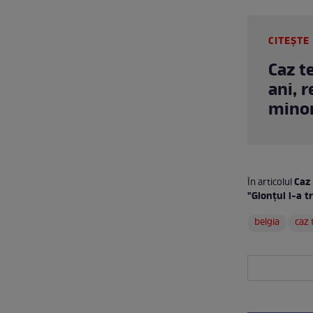
CITEȘTE 
Caz t
ani, 
minor
Caz 
În articolul
"Glonțul i-a t
belgia
caz 