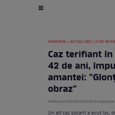
HOMEPAGE
»
ACTUALITATE
»
STIRI INTE
Caz terifiant î
42 de ani, împu
amantei: "Glonț
obraz"
Publicat pe 19.10.2023 la 10:52 Actualizat pe
Un alt caz șocant a avut loc, 