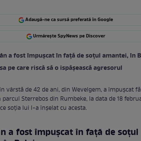
Adaugă-ne ca sursă preferată în Google
Urmărește SpyNews pe Discover
n a fost împuşcat în faţă de soţul amantei, în B
a pe care riscă să o ispăşească agresorul
în vârstă de 42 de ani, din Wevelgem, a împușcat fă
 parcul Sterrebos din Rumbeke, la data de 18 febru
ce soția lui l-a înșelat cu acesta.
 a fost împuşcat în faţă de soţul