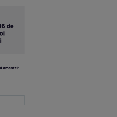
36 de
oi
i
ul amantei: