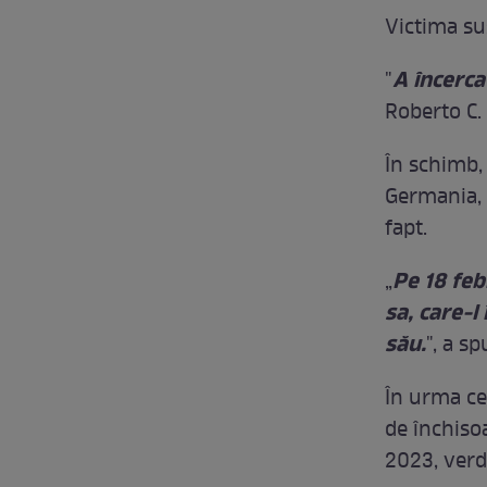
Victima su
A încerc
"
Roberto C.
În schimb
Germania, 
fapt.
Pe 18 feb
„
sa, care-l 
său.
", a s
În urma ce
de închiso
2023, verd