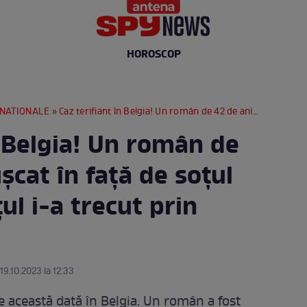
HOROSCOP
RNATIONALE
» Caz terifiant în Belgia! Un român de 42 de ani, împuşcat în faţă de soţul amantei: "Glonțul i-a trecut prin obraz"
n Belgia! Un român de
şcat în faţă de soţul
ul i-a trecut prin
 19.10.2023 la 12:33
de această dată în Belgia. Un român a fost