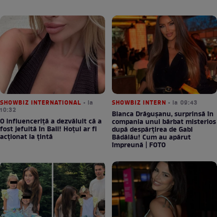
SHOWBIZ INTERNATIONAL
• la
SHOWBIZ INTERN
• la 09:43
10:32
Bianca Drăgușanu, surprinsă în
O influenceriță a dezvăluit că a
compania unui bărbat misterios
fost jefuită în Bali! Hoțul ar fi
după despărțirea de Gabi
acționat la țintă
Bădălău! Cum au apărut
împreună | FOTO