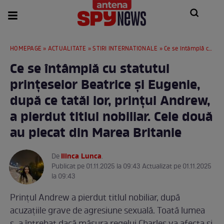
HOMEPAGE
»
ACTUALITATE
»
STIRI INTERNATIONALE
» Ce se întâmplă cu statutul prințeselor Beatrice și Eugenie, după ce tatăl lor, prințul Andrew, a pierdut titlul nobiliar. Cele două au plecat din Marea Britanie
Ce se întâmplă cu statutul
prințeselor Beatrice și Eugenie,
după ce tatăl lor, prințul Andrew,
a pierdut titlul nobiliar. Cele două
au plecat din Marea Britanie
Ilinca Lunca
De
.
Publicat pe 01.11.2025 la 09:43 Actualizat pe 01.11.2025
la 09:43
Prințul Andrew a pierdut titlul nobiliar, după
acuzațiile grave de agresiune sexuală. Toată lumea