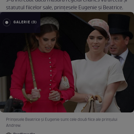
s-a întrebat dacă măsura regelui Charles va afecta și
statutul fiicelor sale, prințesele Eugenie și Beatrice.
GALERIE (3)
Prințesele Beatrice și Eugenie sunt cele două fiice ale prințului
Andrew.