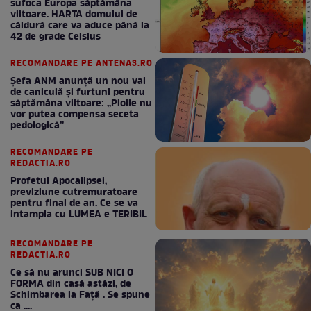
sufoca Europa săptămâna
viitoare. HARTA domului de
căldură care va aduce până la
42 de grade Celsius
RECOMANDARE PE ANTENA3.RO
Șefa ANM anunță un nou val
de caniculă și furtuni pentru
săptămâna viitoare: „Ploile nu
vor putea compensa seceta
pedologică”
RECOMANDARE PE
REDACTIA.RO
Profetul Apocalipsei,
previziune cutremuratoare
pentru final de an. Ce se va
intampla cu LUMEA e TERIBIL
RECOMANDARE PE
REDACTIA.RO
Ce să nu arunci SUB NICI O
FORMA din casă astăzi, de
Schimbarea la Față . Se spune
ca ....