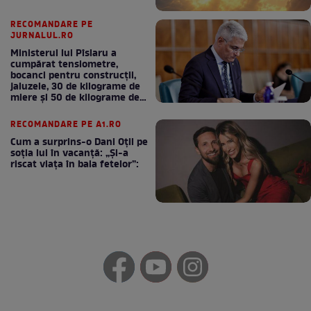
RECOMANDARE PE
JURNALUL.RO
Ministerul lui Pîslaru a
cumpărat tensiometre,
bocanci pentru construcții,
jaluzele, 30 de kilograme de
miere și 50 de kilograme de
cafea
RECOMANDARE PE A1.RO
Cum a surprins-o Dani Oțil pe
soția lui în vacanță: „Și-a
riscat viața în baia fetelor”: