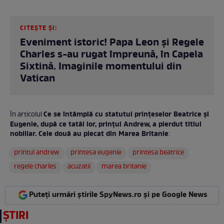
CITEȘTE ȘI:
Eveniment istoric! Papa Leon și Regele
Charles s-au rugat împreună, în Capela
Sixtină. Imaginile momentului din
Vatican
Ce se întâmplă cu statutul prințeselor Beatrice și
În articolul
Eugenie, după ce tatăl lor, prințul Andrew, a pierdut titlul
nobiliar. Cele două au plecat din Marea Britanie
:
printul andrew
printesa eugenie
printesa beatrice
regele charles
acuzatii
marea britanie
Puteți urmări știrile SpyNews.ro și pe Google News
ȘTIRI