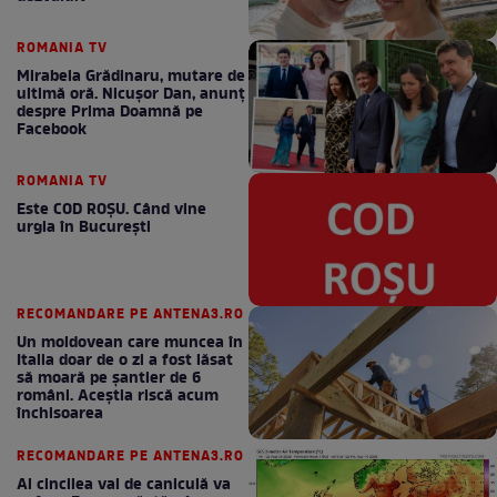
ROMANIA TV
Mirabela Grădinaru, mutare de
ultimă oră. Nicuşor Dan, anunţ
despre Prima Doamnă pe
Facebook
ROMANIA TV
Este COD ROŞU. Când vine
urgia în Bucureşti
RECOMANDARE PE ANTENA3.RO
Un moldovean care muncea în
Italia doar de o zi a fost lăsat
să moară pe şantier de 6
români. Aceștia riscă acum
închisoarea
RECOMANDARE PE ANTENA3.RO
Al cincilea val de caniculă va