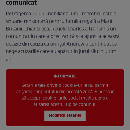
comunicat
Retragerea titlului nobiliar al unui membru este o
situație tensionată pentru familia regală a Marii
Britanii. Chiar și așa, Regele Charles a transmis un
comunicat în care a precizat că s-a ajuns la această
decizie din cauză că prințul Andrew a continuat să
nege acuzațiile care au apărut în jurul său în ultimii
ani.
INFORMARE
Setările tale privind cookie-urile nu permit
afișarea conținutului din această zonă. E necesar
să accepți cookie-urile social media pentru
afisarea acestui tip de conținut.
Modifică setările