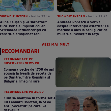
SHOWBIZ INTERN
• ieri la 23:14
SHOWBIZ INTERN
• ieri la 22:43
Alina Ceușan și-a sărbătorit
Andreea Popescu a vorbit
fiica. Perla a împlinit doi ani.
despre intervenția estetică! Ce
Scrisoarea influenceriței cu
mărime a ales la sâni și cât de
care și-a emoționat fanii
mult s-a învinețit la față
VEZI MAI MULT
RECOMANDĂRI
RECOMANDARE PE
OBSERVATORNEWS.RO
Comoara veche de 1.700 de ani
scoasă la iveală de seceta de
pe Dunăre, între România şi
Bulgaria. Imagini rare
RECOMANDARE PE AS.RO
Cum se menţine în formă soţia
lui Leonard Doroftei, la 51 de
ani. „Secretul” pe care l-a
dezvăluit