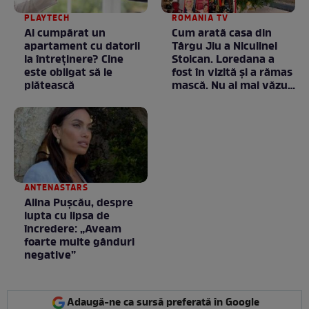
PLAYTECH
ROMANIA TV
Ai cumpărat un
Cum arată casa din
apartament cu datorii
Târgu Jiu a Niculinei
la întreținere? Cine
Stoican. Loredana a
este obligat să le
fost în vizită și a rămas
plătească
mască. Nu ai mai văzut
la nimeni așa ceva:
Fără cuvinte / VIDEO
ANTENASTARS
Alina Pușcău, despre
lupta cu lipsa de
încredere: „Aveam
foarte multe gânduri
negative”
Adaugă-ne ca sursă preferată în Google