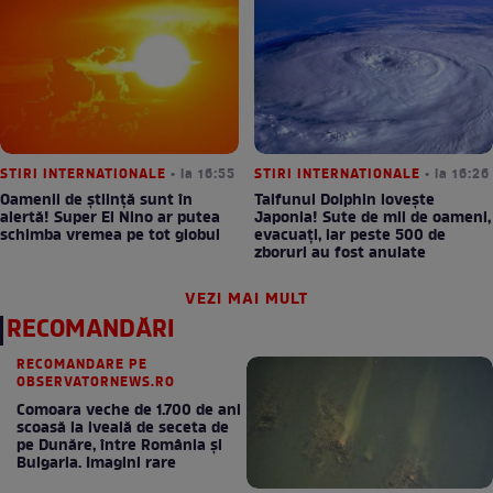
STIRI INTERNATIONALE
• la 16:55
STIRI INTERNATIONALE
• la 16:26
Oamenii de știință sunt în
Taifunul Dolphin lovește
alertă! Super El Nino ar putea
Japonia! Sute de mii de oameni,
schimba vremea pe tot globul
evacuați, iar peste 500 de
zboruri au fost anulate
VEZI MAI MULT
RECOMANDĂRI
RECOMANDARE PE
OBSERVATORNEWS.RO
Comoara veche de 1.700 de ani
scoasă la iveală de seceta de
pe Dunăre, între România şi
Bulgaria. Imagini rare