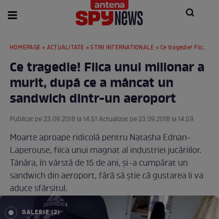
HOMEPAGE
»
ACTUALITATE
»
STIRI INTERNATIONALE
» Ce tragedie! Fiica unui milionar a murit, după ce a mâncat un sandwich dintr-un aeroport
Ce tragedie! Fiica unui milionar a
murit, după ce a mâncat un
sandwich dintr-un aeroport
Publicat pe 23.09.2018 la 14:51 Actualizat pe 23.09.2018 la 14:59
Moarte aproape ridicolă pentru Natasha Ednan-
Laperouse, fiica unui magnat al industriei jucăriilor.
Tânăra, în vârstă de 15 de ani, și-a cumpărat un
sandwich din aeroport, fără să știe că gustarea îi va
aduce sfârșitul.
GALERIE (2)