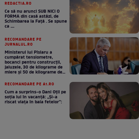
REDACTIA.RO
Ce să nu arunci SUB NICI O
FORMA din casă astăzi, de
Schimbarea la Față . Se spune
ca ....
RECOMANDARE PE
JURNALUL.RO
Ministerul lui Pîslaru a
cumpărat tensiometre,
bocanci pentru construcții,
jaluzele, 30 de kilograme de
miere și 50 de kilograme de
cafea
RECOMANDARE PE A1.RO
Cum a surprins-o Dani Oțil pe
soția lui în vacanță: „Și-a
riscat viața în baia fetelor”: