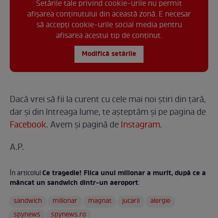
Setările tale privind cookie-urile nu permit
afișarea conținutului din această zonă. E necesar
să accepți cookie-urile social media pentru
afisarea acestui tip de conținut.
Modifică setările
Dacă vrei să fii la curent cu cele mai noi ştiri din ţară,
dar şi din întreaga lume, te așteptăm și pe pagina de
Facebook
. Avem şi pagină de
Instagram
.
A.P.
Ce tragedie! Fiica unui milionar a murit, după ce a
În articolul
mâncat un sandwich dintr-un aeroport
:
sandwich
milionar
magnat
jucarii
alergie
spynews
spynews.ro