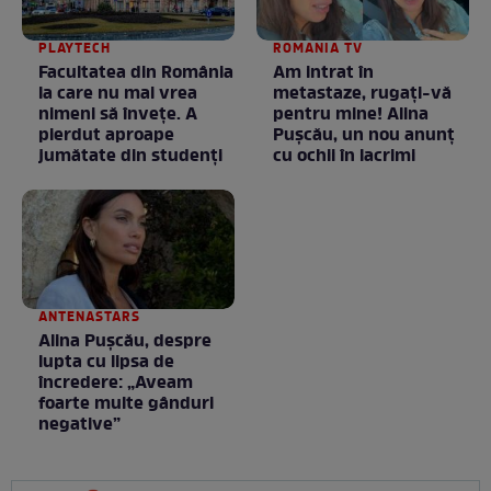
PLAYTECH
ROMANIA TV
Facultatea din România
Am intrat în
la care nu mai vrea
metastaze, rugaţi-vă
nimeni să înveţe. A
pentru mine! Alina
pierdut aproape
Puşcău, un nou anunţ
jumătate din studenţi
cu ochii în lacrimi
ANTENASTARS
Alina Pușcău, despre
lupta cu lipsa de
încredere: „Aveam
foarte multe gânduri
negative”