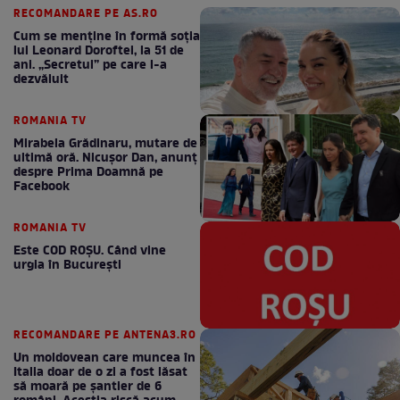
RECOMANDARE PE AS.RO
Cum se menţine în formă soţia
lui Leonard Doroftei, la 51 de
ani. „Secretul” pe care l-a
dezvăluit
ROMANIA TV
Mirabela Grădinaru, mutare de
ultimă oră. Nicuşor Dan, anunţ
despre Prima Doamnă pe
Facebook
ROMANIA TV
Este COD ROŞU. Când vine
urgia în Bucureşti
RECOMANDARE PE ANTENA3.RO
Un moldovean care muncea în
Italia doar de o zi a fost lăsat
să moară pe şantier de 6