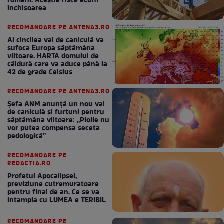
români. Aceștia riscă acum
închisoarea
RECOMANDARE PE ANTENA3.RO
Al cincilea val de caniculă va
sufoca Europa săptămâna
viitoare. HARTA domului de
căldură care va aduce până la
42 de grade Celsius
RECOMANDARE PE ANTENA3.RO
Șefa ANM anunță un nou val
de caniculă și furtuni pentru
săptămâna viitoare: „Ploile nu
vor putea compensa seceta
pedologică”
RECOMANDARE PE
REDACTIA.RO
Profetul Apocalipsei,
previziune cutremuratoare
pentru final de an. Ce se va
intampla cu LUMEA e TERIBIL
RECOMANDARE PE