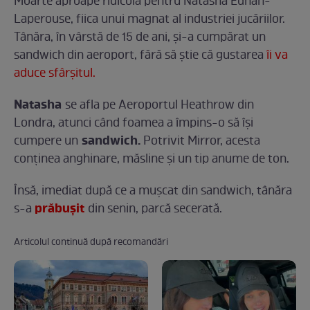
Moarte aproape ridicolă pentru Natasha Ednan-
Laperouse, fiica unui magnat al industriei jucăriilor.
Tânăra, în vârstă de 15 de ani, și-a cumpărat un
sandwich din aeroport, fără să știe că gustarea
îi va
aduce sfârșitul.
Natasha
se afla pe Aeroportul Heathrow din
Londra, atunci când foamea a împins-o să își
sandwich.
cumpere un
Potrivit Mirror, acesta
conținea anghinare, măsline și un tip anume de ton.
Însă, imediat după ce a mușcat din sandwich, tânăra
prăbușit
s-a
din senin, parcă secerată.
Articolul continuă după recomandări