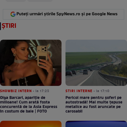
Puteți urmări știrile SpyNews.ro și pe Google News
ȘTIRI
SHOWBIZ INTERN
• la 17:25
STIRI INTERNE
• la 17:10
Olga Barcari, apariție de
Pericol mare pentru șoferi pe
milioane! Cum arată fosta
autostradă! Mai multe țepuse
concurentă de la Asia Express
metalice au fost aruncate pe
în costum de baie | FOTO
carosabil