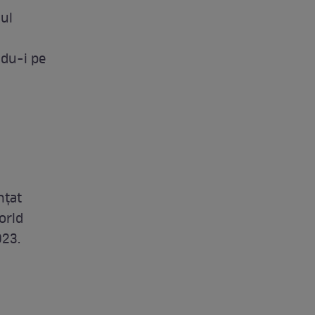
mul
ndu-i pe
nţat
orld
023.