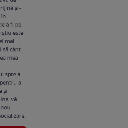
zavă de
ijină și-
 în
e a fi pe
 știu este
el mai
i să cânt
rea mea
l spre a
 pentru a
 și
ine, vă
n nou
ocializare.