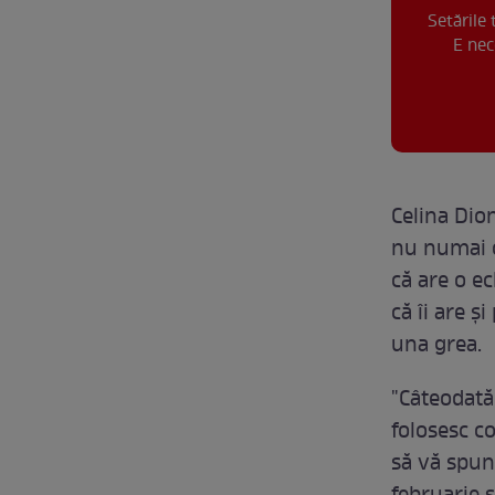
Setările
E nec
Celina Dion
nu numai ca
că are o e
că îi are ș
una grea.
"Câteodată
folosesc c
să vă spun 