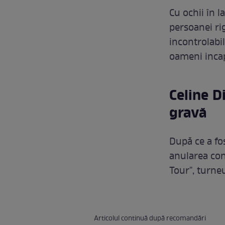
Cu ochii în l
persoanei ri
incontrolabil
oameni incap
Celine D
gravă
După ce a fo
anularea con
Tour", turne
Articolul continuă după recomandări