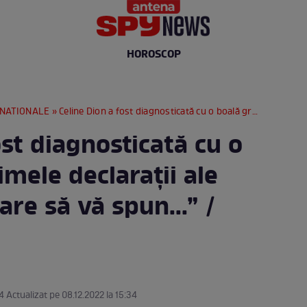
HOROSCOP
RNATIONALE
» Celine Dion a fost diagnosticată cu o boală gravă. Primele declarații ale artistei: „Mă doare să vă spun...” / VIDEO
ost diagnosticată cu o
imele declarații ale
are să vă spun...” /
4 Actualizat pe 08.12.2022 la 15:34