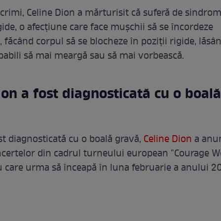
acrimi, Celine Dion a mărturisit că suferă de sindro
gide, o afecțiune care face mușchii să se încordeze
, făcând corpul să se blocheze în poziții rigide, lăsâ
abili să mai meargă sau să mai vorbească.
ion a fost diagnosticată cu o boală
st diagnosticată cu o boală gravă,
Celine Dion
a anu
certelor din cadrul turneului european "Courage W
u care urma să înceapă în luna februarie a anului 2