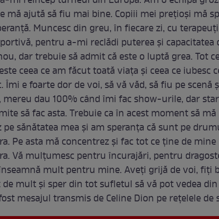
să-mi reîncep turneul din Europa. Am o echipă gro
e mă ajută să fiu mai bine. Copiii mei prețioși mă spr
eranță. Muncesc din greu, în fiecare zi, cu terapeuți
portivă, pentru a-mi reclădi puterea și capacitatea d
ou, dar trebuie să admit că este o luptă grea. Tot ce
este ceea ce am făcut toată viața și ceea ce iubesc c
. Îmi e foarte dor de voi, să vă văd, să fiu pe scenă ș
, mereu dau 100% când îmi fac show-urile, dar sta
ite să fac asta. Trebuie ca în acest moment să mă
 pe sănătatea mea și am speranța că sunt pe drumu
a. Pe asta mă concentrez și fac tot ce ține de mine
a. Vă mulțumesc pentru încurajări, pentru dragoste
înseamnă mult pentru mine. Aveți grijă de voi, fiți b
 de mult și sper din tot sufletul să vă pot vedea di
fost mesajul transmis de Celine Dion pe rețelele de s