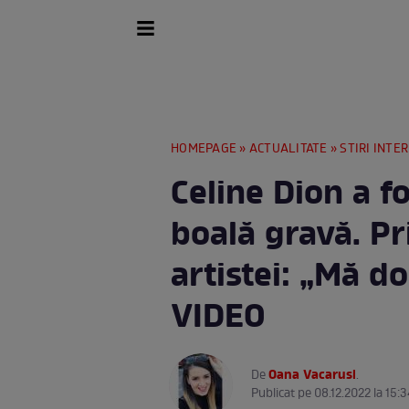
HOMEPAGE
»
ACTUALITATE
»
STIRI INTE
Celine Dion a f
boală gravă. Pr
artistei: „Mă do
VIDEO
Oana Vacarusi
De
.
Publicat pe 08.12.2022 la 15:3