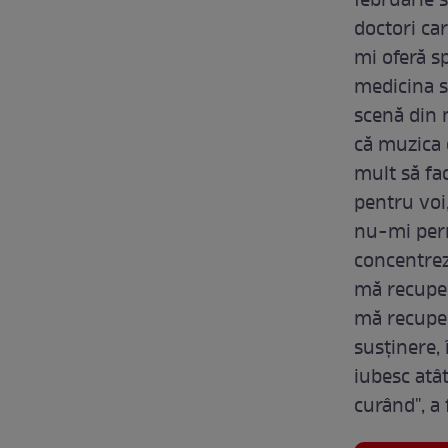
februarie 
doctori car
mi oferă sp
medicina s
scenă din n
că muzica 
mult să fac
pentru voi
nu-mi perm
concentrez
mă recuper
mă recuper
susținere, 
iubesc atât
curând", a 