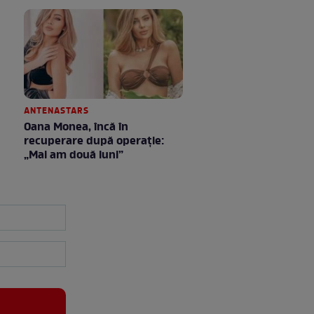
ANTENASTARS
Oana Monea, încă în
recuperare după operație:
„Mai am două luni”