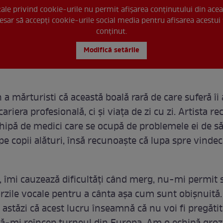
 tale privind cookie-urile nu permit afișarea conținutului din acea
esar să accepți cookie-urile social media pentru afisarea acestui 
conținut.
Modifică setările
 a mărturisti că această boală rară de care suferă îi
riera profesională, ci și viața de zi cu zi. Artista r
chipă de medici care se ocupă de problemele ei de să
i pe copii alături, însă recunoaște că lupa spre vinde
, îmi cauzează dificultăți când merg, nu-mi permit
orzile vocale pentru a cânta așa cum sunt obișnuită.
astăzi că acest lucru înseamnă că nu voi fi pregătit