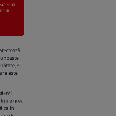
stă zonă.
tip de
 afectează
ecunoaște
nătate, și
care este
 să-mi
 Îmi e greu
ă ca în