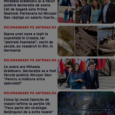
Mirabela Grădinaru și-a făcut
publică declarația de avere.
Cât de bogată este Prima
Doamnă. Partenera lui Nicușor
Dan câștigă un salariu foarte
bun în fiecare lună!
RECOMANDARE PE ANTENA3.RO
Epava unei nave a ieșit la
suprafață în Croația, iar
"pietrele foametei", vechi de
secole, au reapărut în Rin, în
Germania
RECOMANDARE PE ANTENA3.RO
Ce avere are Mihaela
Grădinaru. Declarația sa a fost
făcută publică. Nicușor Dan:
"Pentru a înlătura orice
speculații"
RECOMANDARE PE ANTENA3.RO
China își mută fabricile de
mașini ieftine la porțile UE:
"Face parte din strategia
Beijingului de a evita taxele"