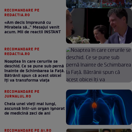
RECOMANDARE PE
REDACTIA.RO
«Am decis împreună cu
Mirabela să..." Mesajul venit
acum. Mii de reactii INSTANT
RECOMANDARE PE
REDACTIA.RO
Noaptea în care cerurile se
deschid. Ce se pune sub pernă
înainte de Schimbarea la Față.
Bătrânii spun că acest obicei
îți va transforma viața
RECOMANDARE PE
JURNALUL.RO
Cheia unei vieți mai lungi,
ascunsă într-un organ ignorat
de medicină zeci de ani
RECOMANDARE PE A1.RO