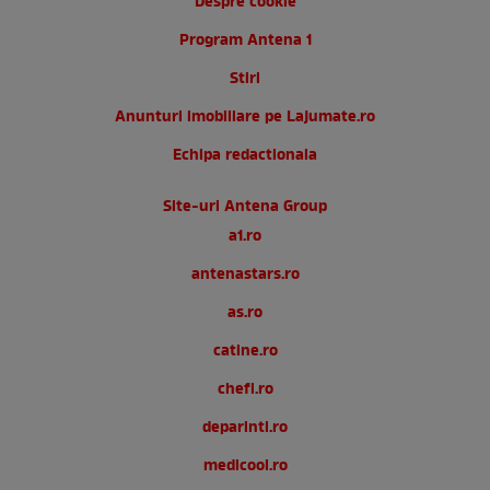
Despre cookie
Program Antena 1
Stiri
Anunturi imobiliare pe Lajumate.ro
Echipa redactionala
Site-uri Antena Group
a1.ro
antenastars.ro
as.ro
catine.ro
chefi.ro
deparinti.ro
medicool.ro