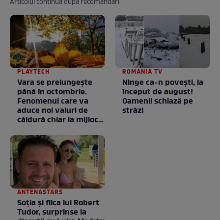
Articolul continuă după recomandări
PLAYTECH
ROMANIA TV
Vara se prelungeşte
Ninge ca-n povești, la
până în octombrie.
început de august!
Fenomenul care va
Oamenii schiază pe
aduce noi valuri de
străzi
căldură chiar la mijlocul
toamnei
ANTENASTARS
Soția și fiica lui Robert
Tudor, surprinse la