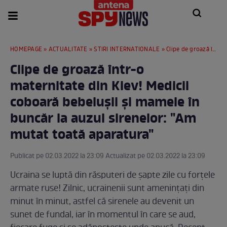
HOMEPAGE
»
ACTUALITATE
»
STIRI INTERNATIONALE
» Clipe de groază într-o maternitate din Kiev! Medicii coboară bebelușii și mamele în buncăr la auzul sirenelor: "Am mutat toată aparatura"
Clipe de groază într-o
maternitate din Kiev! Medicii
coboară bebelușii și mamele în
buncăr la auzul sirenelor: "Am
mutat toată aparatura"
Publicat pe 02.03.2022 la 23:09 Actualizat pe 02.03.2022 la 23:09
Ucraina se luptă din răsputeri de șapte zile cu forțele
armate ruse! Zilnic, ucrainenii sunt amenințați din
minut în minut, astfel că sirenele au devenit un
sunet de fundal, iar în momentul în care se aud,