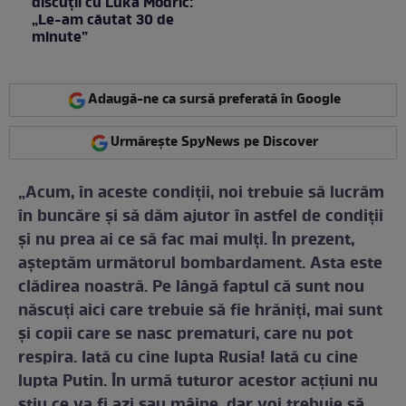
discuții cu Luka Modric:
„Le-am căutat 30 de
minute”
Adaugă-ne ca sursă preferată în Google
Urmărește SpyNews pe Discover
„Acum, în aceste condiții, noi trebuie să lucrăm
în buncăre și să dăm ajutor în astfel de condiții
și nu prea ai ce să fac mai mulți. În prezent,
așteptăm următorul bombardament. Asta este
clădirea noastră. Pe lângă faptul că sunt nou
născuți aici care trebuie să fie hrăniți, mai sunt
și copii care se nasc prematuri, care nu pot
respira. Iată cu cine lupta Rusia! Iată cu cine
lupta Putin. În urmă tuturor acestor acțiuni nu
știu ce va fi azi sau mâine, dar voi trebuie să