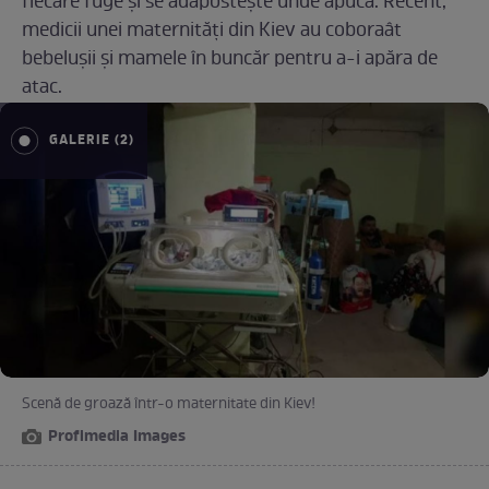
fiecare fuge și se adăpostește unde apucă. Recent,
medicii unei maternități din Kiev au coboraât
bebelușii și mamele în buncăr pentru a-i apăra de
atac.
GALERIE (2)
Scenă de groază într-o maternitate din Kiev!
Profimedia Images