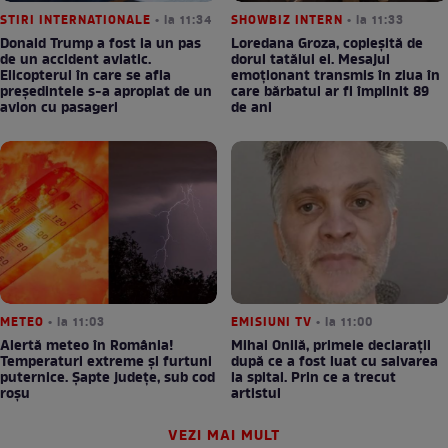
STIRI INTERNATIONALE
• la 11:34
SHOWBIZ INTERN
• la 11:33
Donald Trump a fost la un pas
Loredana Groza, copleșită de
de un accident aviatic.
dorul tatălui ei. Mesajul
Elicopterul în care se afla
emoționant transmis în ziua în
președintele s-a apropiat de un
care bărbatul ar fi împlinit 89
avion cu pasageri
de ani
METEO
• la 11:03
EMISIUNI TV
• la 11:00
Alertă meteo în România!
Mihai Onilă, primele declarații
Temperaturi extreme și furtuni
după ce a fost luat cu salvarea
puternice. Șapte județe, sub cod
la spital. Prin ce a trecut
roșu
artistul
VEZI MAI MULT