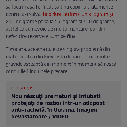
rezistă în prize, însă cu toate astea medicii încearcă
să facă în așa fel încât să țină copiii la tratamente
pentru a-i salva.
Bebelușii au între un kilogram și
200 de grame până la 1 kilogram și 700 de grame,
astfel că au nevoie de multă mâncare, dar din
nefericire rezervele sunt pe final.
Totodată, aceasta nu este singura problemă din
maternitatea din Kiev, asta deoarece mai multe
gravide așteaptă din moment în moment să nască,
condițiile fiind unele precare.
CITEȘTE ȘI:
Nou născuți prematuri și intubați,
protejați de război într-un adăpost
anti-rachetă, în Ucraina. Imagini
devastatoare / VIDEO