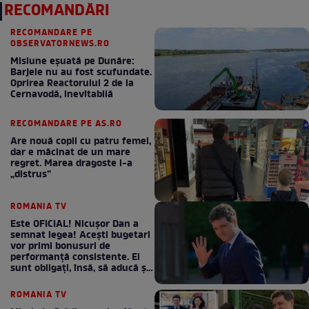
RECOMANDĂRI
RECOMANDARE PE
OBSERVATORNEWS.RO
Misiune eșuată pe Dunăre:
Barjele nu au fost scufundate.
Oprirea Reactorului 2 de la
Cernavodă, inevitabilă
RECOMANDARE PE AS.RO
Are nouă copii cu patru femei,
dar e măcinat de un mare
regret. Marea dragoste l-a
„distrus”
ROMANIA TV
Este OFICIAL! Nicușor Dan a
semnat legea! Acești bugetari
vor primi bonusuri de
performanță consistente. Ei
sunt obligați, însă, să aducă și
bani la bugetul de stat
ROMANIA TV