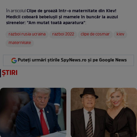
Clipe de groază într-o maternitate din Kiev!
În articolul
Medicii coboară bebelușii și mamele în buncăr la auzul
sirenelor: "Am mutat toată aparatura"
:
razboi rusia ucraina
razboi 2022
clipe de cosmar
kiev
maternitate
Puteți urmări știrile SpyNews.ro și pe Google News
ȘTIRI