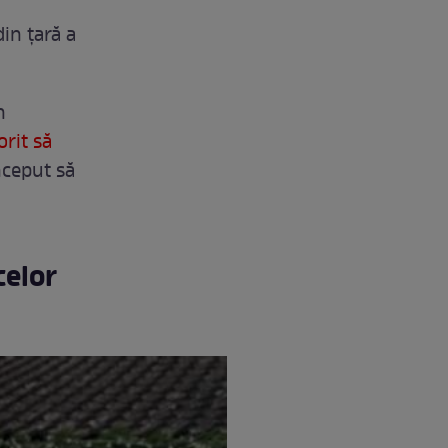
in țară a
n
orit să
început să
celor