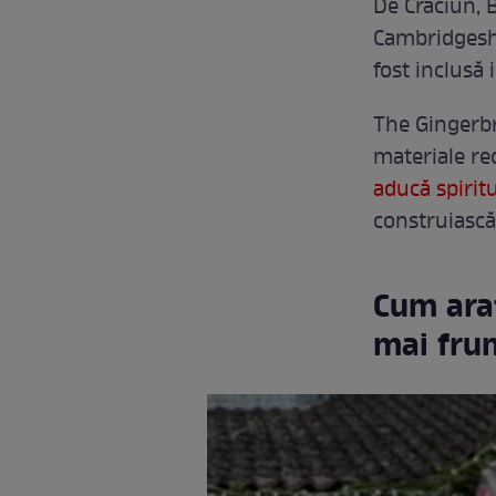
De Crăciun, 
Cambridgeshi
fost inclusă 
The Gingerb
materiale re
aducă spirit
construiască
Cum arat
mai fru