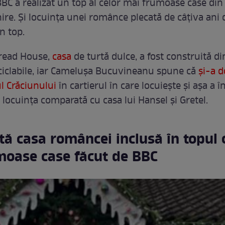
BBC a realizat un top al celor mai frumoase case din
re. Și locuința unei românce plecată de câțiva ani d
in top.
read House,
casa
de turtă dulce, a fost construită di
ciclabile, iar Camelușa Bucuvineanu spune că
și-a d
ul Crăciunului
în cartierul în care locuiește și așa a 
 locuința comparată cu casa lui Hansel și Gretel.
ă casa româncei inclusă în topul 
moase case făcut de BBC