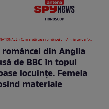
HOROSCOP
RNATIONALE
» Cum arată casa româncei din Anglia care a fost inclusă de BBC în topul celor mai frumoase locuințe. Femeia a decorat-o folosind materiale reciclabile
 româncei din Anglia
lusă de BBC în topul
oase locuințe. Femeia
osind materiale