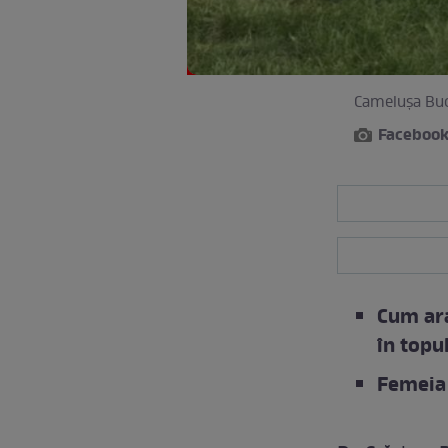
Camelușa Buco
Faceboo
Cum ara
în topu
Femeia 