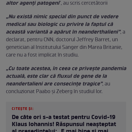
altor agenți patogeni
", au scris cercetătorii
„Nu există nimic special din punct de vedere
medical sau biologic cu privire la faptul că
această variantă a apărut în neanderthalieni”
, a
declarat, pentru CNN, doctorul Jeffrey Barret, un
genetician al Institutului Sanger din Marea Britanie,
care nu a fost implicat în studiu.
„Cu toate acestea, în ceea ce privește pandemia
actuală, este clar că fluxul de gene de la
neandertalieni are consecințe tragice”
, au
concluzionat Paabo și Zeberg în studiul lor.
CITEȘTE ȘI:
De câte ori s-a testat pentru Covid-19
Klaus Iohannis! Răspunsul neașteptat
al președintelui: „E mai bine și mai