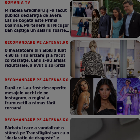
ROMANIA TV
Mirabela Grădinaru și-a făcut
publică declarația de avere.
Cât de bogată este Prima
Doamnă. Partenera lui Nicușor
Dan câștigă un salariu foarte
bun în fiecare lună!
RECOMANDARE PE ANTENA3.RO
O învățătoare din Sibiu a luat
4,90 la Titularizare și a făcut
contestație. Când s-au afișat
rezultatele, a avut o surpriză
RECOMANDARE PE ANTENA3.RO
După ce i-au fost descoperite
mesajele vechi de pe
Instagram, o regină a
frumuseții a rămas fără
coroană
RECOMANDARE PE ANTENA3.RO
Bărbatul care a vandalizat o
stâncă pe Transfăgărășan cu o
"declaraţie de dragoste" e