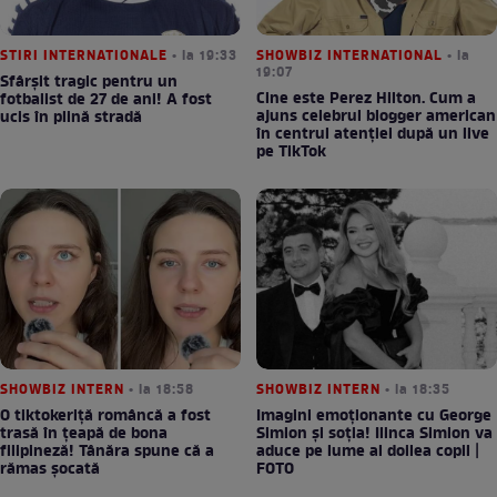
STIRI INTERNATIONALE
• la 19:33
SHOWBIZ INTERNATIONAL
• la
19:07
Sfârșit tragic pentru un
Cine este Perez Hilton. Cum a
fotbalist de 27 de ani! A fost
ajuns celebrul blogger american
ucis în plină stradă
în centrul atenției după un live
pe TikTok
SHOWBIZ INTERN
• la 18:58
SHOWBIZ INTERN
• la 18:35
O tiktokeriță româncă a fost
Imagini emoționante cu George
trasă în țeapă de bona
Simion și soția! Ilinca Simion va
filipineză! Tânăra spune că a
aduce pe lume al doilea copil |
rămas șocată
FOTO