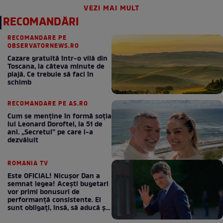
VEZI MAI MULT
RECOMANDĂRI
RECOMANDARE PE
OBSERVATORNEWS.RO
Cazare gratuită într-o vilă din
Toscana, la câteva minute de
plajă. Ce trebuie să faci în
schimb
RECOMANDARE PE AS.RO
Cum se menţine în formă soţia
lui Leonard Doroftei, la 51 de
ani. „Secretul” pe care l-a
dezvăluit
ROMANIA TV
Este OFICIAL! Nicușor Dan a
semnat legea! Acești bugetari
vor primi bonusuri de
performanță consistente. Ei
sunt obligați, însă, să aducă și
bani la bugetul de stat