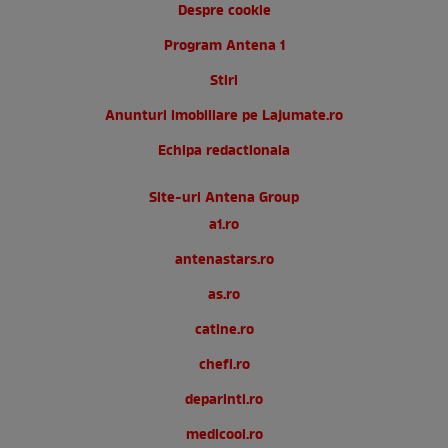
Despre cookie
Program Antena 1
Stiri
Anunturi imobiliare pe Lajumate.ro
Echipa redactionala
Site-uri Antena Group
a1.ro
antenastars.ro
as.ro
catine.ro
chefi.ro
deparinti.ro
medicool.ro