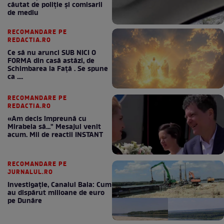
căutat de poliție și comisarii
de mediu
RECOMANDARE PE
REDACTIA.RO
Ce să nu arunci SUB NICI O
FORMA din casă astăzi, de
Schimbarea la Față . Se spune
ca ....
RECOMANDARE PE
REDACTIA.RO
«Am decis împreună cu
Mirabela să..." Mesajul venit
acum. Mii de reactii INSTANT
RECOMANDARE PE
JURNALUL.RO
Investigație, Canalul Bala: Cum
au dispărut milioane de euro
pe Dunăre