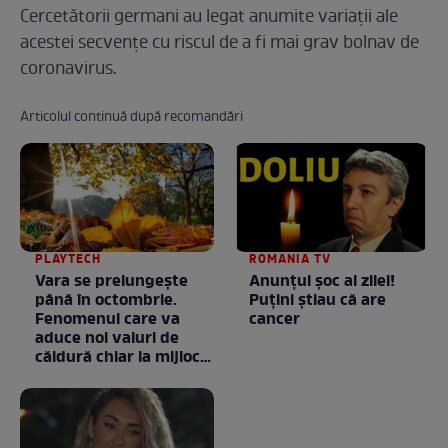
Cercetătorii germani au legat anumite variații ale
acestei secvențe cu riscul de a fi mai grav bolnav de
coronavirus.
Articolul continuă după recomandări
PLAYTECH
ROMANIA TV
Vara se prelungeşte
Anunţul şoc al zilei!
până în octombrie.
Puţini ştiau că are
Fenomenul care va
cancer
aduce noi valuri de
căldură chiar la mijlocul
toamnei