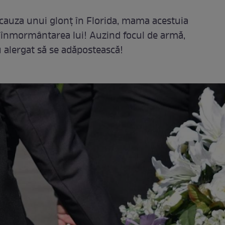
cauza unui glonț în Florida, mama acestuia
la înmormântarea lui! Auzind focul de armă,
au alergat să se adăpostească!