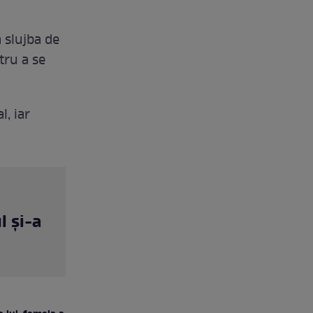
a slujba de
tru a se
, iar
l și-a