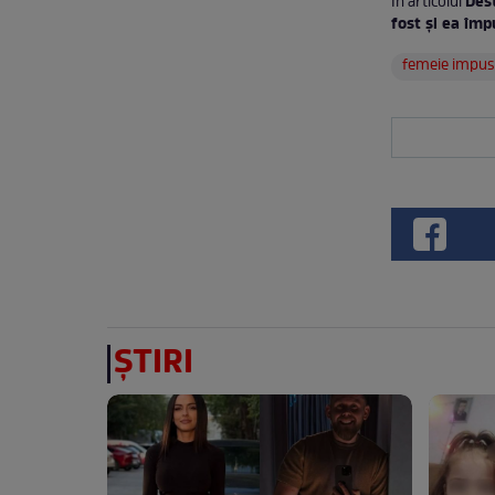
Dest
În articolul
fost și ea îm
femeie impus
ȘTIRI