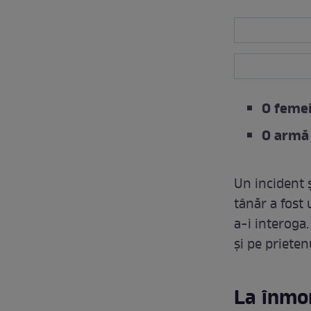
O femei
O armă 
Un incident 
tânăr a fost 
a-i interoga.
și pe prieten
La înmor