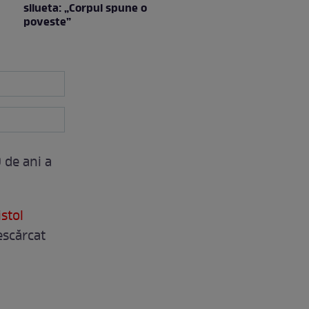
silueta: „Corpul spune o
poveste”
 de ani a
istol
escărcat