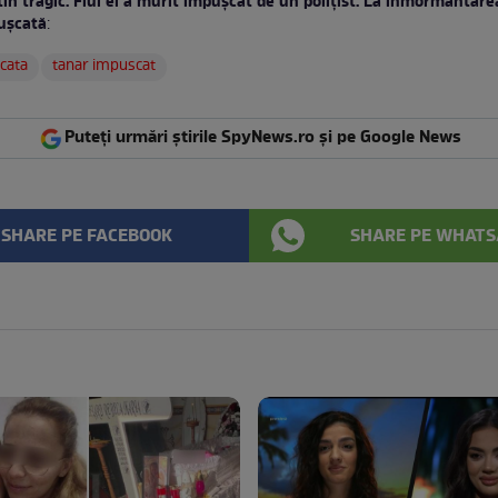
in tragic. Fiul ei a murit împușcat de un polițist. La înmormântarea
pușcată
:
cata
tanar impuscat
Puteți urmări știrile SpyNews.ro și pe Google News
SHARE PE FACEBOOK
SHARE PE WHATS