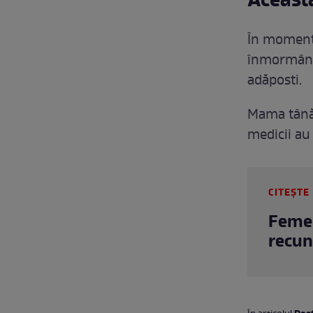
Aceasta
În momentu
înmormânta
adăposti.
Mama tânăr
medicii au 
CITEȘTE 
Femei
recun