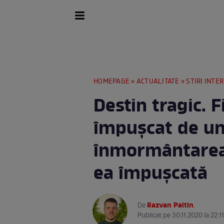
HOMEPAGE
»
ACTUALITATE
»
STIRI INTE
Destin tragic. F
împușcat de un 
înmormântarea l
ea împușcată
Razvan Paltin
De
.
Publicat pe 30.11.2020 la 22:1