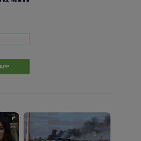
 lui, femeia a
APP