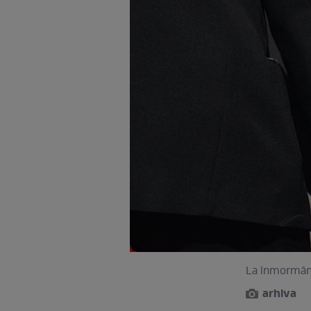
La înmormânt
arhiva