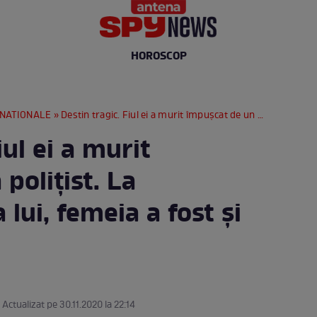
HOROSCOP
RNATIONALE
» Destin tragic. Fiul ei a murit împușcat de un polițist. La înmormântarea lui, femeia a fost și ea împușcată
iul ei a murit
polițist. La
ui, femeia a fost și
1 Actualizat pe 30.11.2020 la 22:14