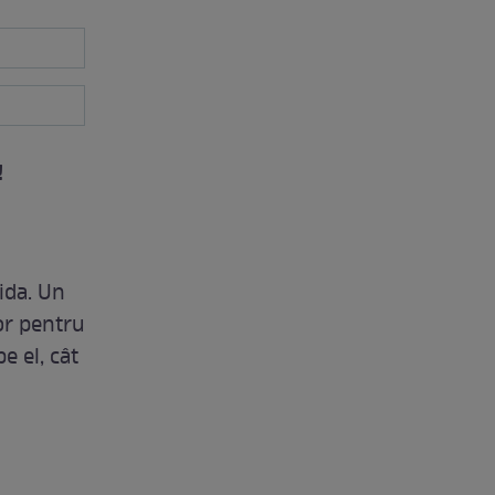
!
ida. Un
for pentru
e el, cât