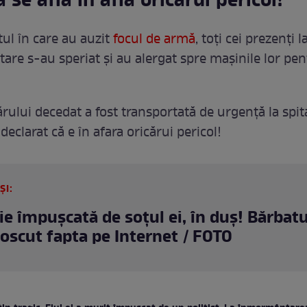
 se află în afla oricărui pericol!
l în care au auzit
focul de armă
, toți cei prezenți l
re s-au speriat și au alergat spre mașinile lor pen
ului decedat a fost transportată de urgență la spital
declarat că e în afara oricărui pericol!
ȘI:
e împușcată de soțul ei, în duș! Bărbatu
oscut fapta pe Internet / FOTO