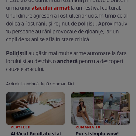
răniţi
Peste 20 de oameni au fost
în Statele Unite în
atacului armat
urma unui
la un festival cultural.
Unul dintre agresori a fost ulterior ucis, în timp ce al
doilea a fost rănit şi reţinut de poliţişti. Aproximativ
15 persoane au răni provocate de gloanţe, iar un
copil de 13 ani se află în stare critică.
Poliţiştii
au găsit mai multe arme automate la faţa
anchetă
locului şi au deschis o
pentru a descoperi
cauzele atacului.
Articolul continuă după recomandări
PLAYTECH
ROMANIA TV
Ai făcut facultate și ai
Pur și simplu wow!