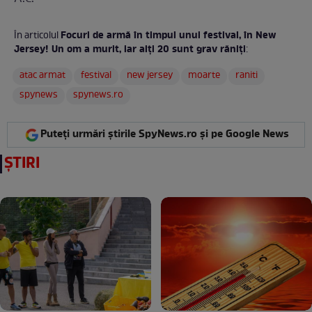
Focuri de armă în timpul unui festival, în New
În articolul
Jersey! Un om a murit, iar alți 20 sunt grav răniți
:
atac armat
festival
new jersey
moarte
raniti
spynews
spynews.ro
Puteți urmări știrile SpyNews.ro și pe Google News
ȘTIRI