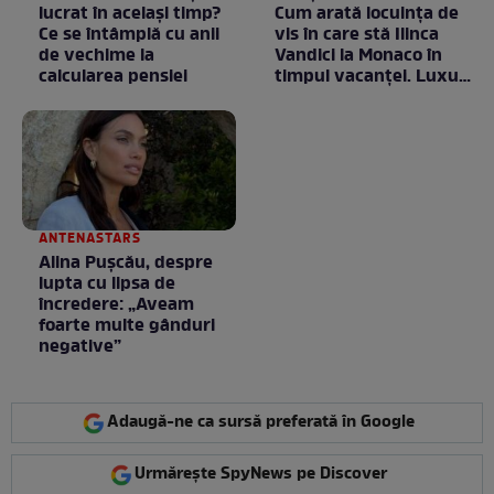
lucrat în același timp?
Cum arată locuința de
Ce se întâmplă cu anii
vis în care stă Ilinca
de vechime la
Vandici la Monaco în
calcularea pensiei
timpul vacanței. Luxul
e în starea lui pură.
Totul arată ca în filme!
/ GALERIE FOTO
ANTENASTARS
Alina Pușcău, despre
lupta cu lipsa de
încredere: „Aveam
foarte multe gânduri
negative”
Adaugă-ne ca sursă preferată în Google
Urmărește SpyNews pe Discover