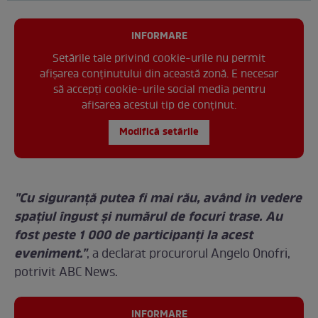
INFORMARE
Setările tale privind cookie-urile nu permit
afișarea conținutului din această zonă. E necesar
să accepți cookie-urile social media pentru
afisarea acestui tip de conținut.
Modifică setările
"Cu siguranță putea fi mai rău, având în vedere
spațiul îngust și numărul de focuri trase. Au
fost peste 1 000 de participanți la acest
eveniment."
, a declarat procurorul Angelo Onofri,
potrivit ABC News.
INFORMARE