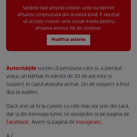
Setările tale privind cookie-urile nu permit
afișarea conținutului din această zonă. E necesar
să accepți cookie-urile social media pentru
afisarea acestui tip de conținut.
Modifică setările
Autoritățile
susțin că persoana care și-a pierdut
viața, un bărbat în vârstă de 33 de ani este și
suspect în cazul atacului armat. Un alt suspect a fost
dus la audieri.
Dacă vrei să fii la curent cu cele mai noi ştiri din ţară,
dar şi din întreaga lume, te așteptăm și pe pagina de
Facebook
. Avem şi pagină de
Instagram
.
A.C.