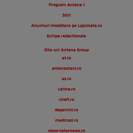
Program Antena 1
Stiri
Anunturi imobiliare pe Lajumate.ro
Echipa redactionala
Site-uri Antena Group
a1.ro
antenastars.ro
as.ro
catine.ro
chefi.ro
deparinti.ro
medicool.ro
observatornews.ro