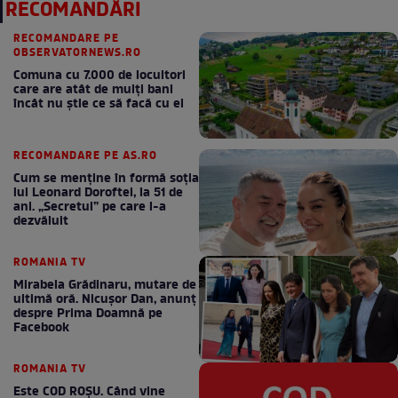
RECOMANDĂRI
RECOMANDARE PE
OBSERVATORNEWS.RO
Comuna cu 7.000 de locuitori
care are atât de mulți bani
încât nu știe ce să facă cu ei
RECOMANDARE PE AS.RO
Cum se menţine în formă soţia
lui Leonard Doroftei, la 51 de
ani. „Secretul” pe care l-a
dezvăluit
ROMANIA TV
Mirabela Grădinaru, mutare de
ultimă oră. Nicuşor Dan, anunţ
despre Prima Doamnă pe
Facebook
ROMANIA TV
Este COD ROŞU. Când vine