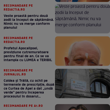
RECOMANDARE PE
REDACTIA.RO
Veste proastă pentru două
zodii la început de săptămână.
Nimic nu va merge conform
planului
RECOMANDARE PE
REDACTIA.RO
Profetul Apocalipsei,
previziune cutremuratoare
pentru final de an. Ce se va
intampla cu LUMEA e TERIBIL
RECOMANDARE PE
JURNALUL.RO
Coldea și Trăilă, cu ochii pe
termenele de prescripție, după
ce Curtea de Apel a dat „undă
verde” pentru începerea
procesului în dosarul
„Generalilor”
RECOMANDARE PE A1.RO