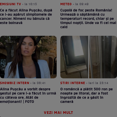
EMISIUNI TV
• la 10:15
METEO
• la 09:49
Ce a făcut Alina Pușcău, după
Cupolă de foc peste România!
ce i-au apărut simptomele de
Urmează o săptămână cu
cancer. Nimeni nu bănuia că
temperaturi record, chiar și pe
este bolnavă
timpul nopții. Unde va fi cel mai
cald
SHOWBIZ INTERN
• la 08:41
STIRI INTERNE
• ieri la 23:14
Alina Pușcău a vorbit despre
O româncă a plătit 500 ron pe
gestul pe care l-a făcut în urmă
noapte pe litoral, dar a fost
cu câteva ore. Atât de
îngrozită de ce a găsit în
emoționant! | FOTO
cameră
VEZI MAI MULT