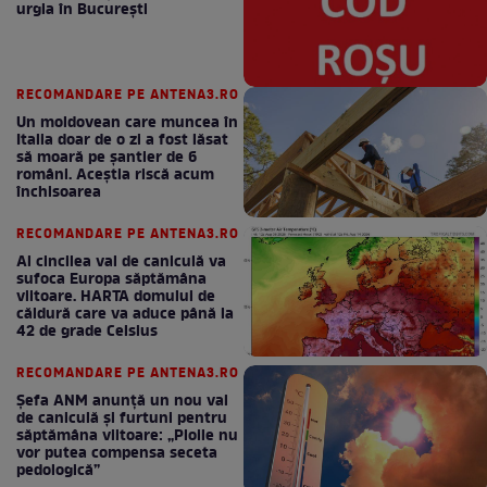
urgia în Bucureşti
RECOMANDARE PE ANTENA3.RO
Un moldovean care muncea în
Italia doar de o zi a fost lăsat
să moară pe şantier de 6
români. Aceștia riscă acum
închisoarea
RECOMANDARE PE ANTENA3.RO
Al cincilea val de caniculă va
sufoca Europa săptămâna
viitoare. HARTA domului de
căldură care va aduce până la
42 de grade Celsius
RECOMANDARE PE ANTENA3.RO
Șefa ANM anunță un nou val
de caniculă și furtuni pentru
săptămâna viitoare: „Ploile nu
vor putea compensa seceta
pedologică”