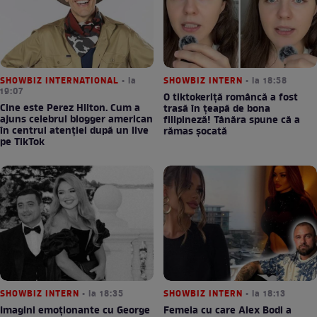
SHOWBIZ INTERNATIONAL
• la
SHOWBIZ INTERN
• la 18:58
19:07
O tiktokeriță româncă a fost
Cine este Perez Hilton. Cum a
trasă în țeapă de bona
ajuns celebrul blogger american
filipineză! Tânăra spune că a
în centrul atenției după un live
rămas șocată
pe TikTok
SHOWBIZ INTERN
• la 18:35
SHOWBIZ INTERN
• la 18:13
Imagini emoționante cu George
Femeia cu care Alex Bodi a