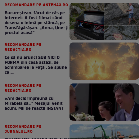
RECOMANDARE PE ANTENA3.RO
Bucureștean, făcut de râs pe
internet: A fost filmat când
desena o inimă pe stâncă, pe
Transfăgărășan: „Anna, ține-ți
prostul acasă”
RECOMANDARE PE
REDACTIA.RO
Ce să nu arunci SUB NICI O
FORMA din casă astăzi, de
Schimbarea la Față . Se spune
ca ....
RECOMANDARE PE
REDACTIA.RO
«Am decis împreună cu
Mirabela să..." Mesajul venit
acum. Mii de reactii INSTANT
RECOMANDARE PE
JURNALUL.RO