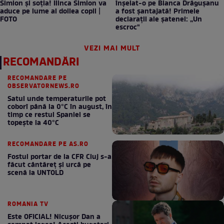
Simion și soția! Ilinca Simion va
înșelat-o pe Bianca Drăgușanu
aduce pe lume al doilea copil |
a fost șantajată! Primele
FOTO
declarații ale șatenei: „Un
escroc"
VEZI MAI MULT
RECOMANDĂRI
RECOMANDARE PE
OBSERVATORNEWS.RO
Satul unde temperaturile pot
coborî până la 0°C în august, în
timp ce restul Spaniei se
topește la 40°C
RECOMANDARE PE AS.RO
Fostul portar de la CFR Cluj s-a
făcut cântăreţ şi urcă pe
scenă la UNTOLD
ROMANIA TV
Este OFICIAL! Nicușor Dan a