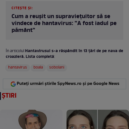
CITEȘTE ȘI:
Cum a reușit un supraviețuitor să se
vindece de hantavirus: ”A fost iadul pe
pământ”
Hantavirusul s-a răspândit în 13 țări de pe nava de
În articolul
croazieră. Lista completă
:
hantavirus
boala
sobolani
Puteți urmări știrile SpyNews.ro și pe Google News
ȘTIRI