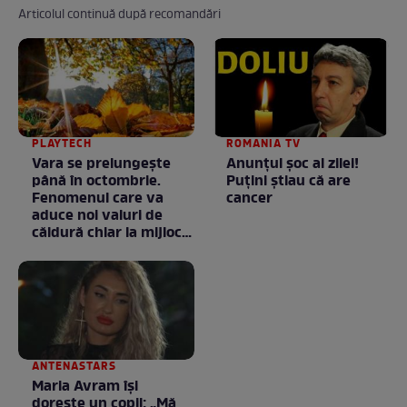
Articolul continuă după recomandări
PLAYTECH
ROMANIA TV
Vara se prelungeşte
Anunţul şoc al zilei!
până în octombrie.
Puţini ştiau că are
Fenomenul care va
cancer
aduce noi valuri de
căldură chiar la mijlocul
toamnei
ANTENASTARS
Maria Avram își
dorește un copil: „Mă