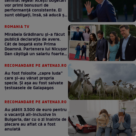
semnat legea! Acești bugetari
vor primi bonusuri de
performanță consistente. Ei
sunt obligați, însă, să aducă și
bani la bugetul de stat
ROMANIA TV
Mirabela Grădinaru și-a făcut
publică declarația de avere.
Cât de bogată este Prima
Doamnă. Partenera lui Nicușor
Dan câștigă un salariu foarte
bun în fiecare lună!
RECOMANDARE PE ANTENA3.RO
Au fost folosite „capre Iuda”
care și-au vânat propria
specie. Și așa au fost salvate
țestoasele de Galapagos
RECOMANDARE PE ANTENA3.RO
Au plătit 3.500 de euro pentru
o vacanță all-inclusive în
Bulgaria, dar cu o zi înainte de
plecare au aflat că a fost
anulată