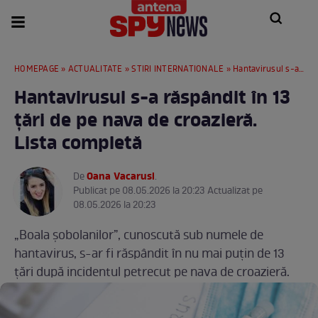
HOMEPAGE
»
ACTUALITATE
»
STIRI INTERNATIONALE
» Hantavirusul s-a răspândit în 13 țări de pe nava de croazieră. Lista completă
Hantavirusul s-a răspândit în 13
țări de pe nava de croazieră.
Lista completă
Oana Vacarusi
De
.
Publicat pe 08.05.2026 la 20:23 Actualizat pe
08.05.2026 la 20:23
„Boala șobolanilor”, cunoscută sub numele de
hantavirus, s-ar fi răspândit în nu mai puțin de 13
țări după incidentul petrecut pe nava de croazieră.