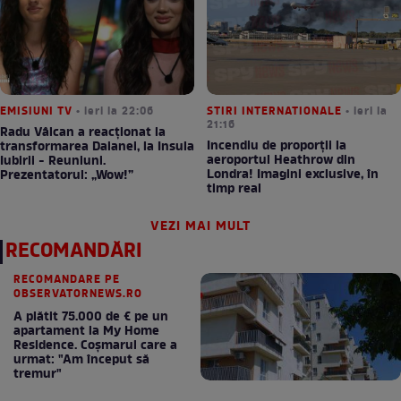
EMISIUNI TV
• ieri la 22:06
STIRI INTERNATIONALE
• ieri la
21:16
Radu Vâlcan a reacționat la
Incendiu de proporții la
transformarea Daianei, la Insula
aeroportul Heathrow din
Iubirii - Reuniuni.
Londra! Imagini exclusive, în
Prezentatorul: „Wow!”
timp real
VEZI MAI MULT
RECOMANDĂRI
RECOMANDARE PE
OBSERVATORNEWS.RO
A plătit 75.000 de € pe un
apartament la My Home
Residence. Coşmarul care a
urmat: "Am început să
tremur"