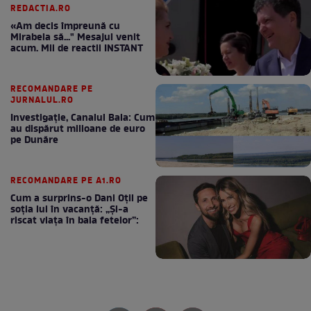
REDACTIA.RO
«Am decis împreună cu
Mirabela să..." Mesajul venit
acum. Mii de reactii INSTANT
RECOMANDARE PE
JURNALUL.RO
Investigație, Canalul Bala: Cum
au dispărut milioane de euro
pe Dunăre
RECOMANDARE PE A1.RO
Cum a surprins-o Dani Oțil pe
soția lui în vacanță: „Și-a
riscat viața în baia fetelor”: