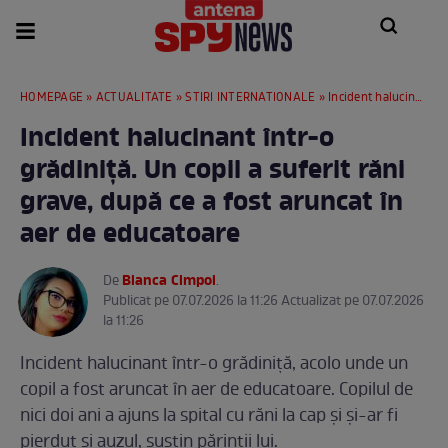
HOMEPAGE
»
ACTUALITATE
»
STIRI INTERNATIONALE
» Incident halucinant într-o grădiniță. Un copil a suferit răni grave, după ce a fost aruncat în aer de educatoare
Incident halucinant într-o
grădiniță. Un copil a suferit răni
grave, după ce a fost aruncat în
aer de educatoare
Bianca Cimpoi
De
.
Publicat pe 07.07.2026 la 11:26 Actualizat pe 07.07.2026
la 11:26
Incident halucinant într-o grădiniță, acolo unde un
copil a fost aruncat în aer de educatoare. Copilul de
nici doi ani a ajuns la spital cu răni la cap și și-ar fi
pierdut și auzul, susțin părinții lui.