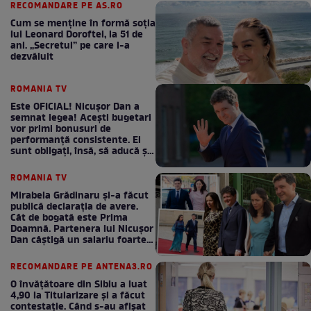
RECOMANDARE PE AS.RO
Cum se menţine în formă soţia
lui Leonard Doroftei, la 51 de
ani. „Secretul” pe care l-a
dezvăluit
ROMANIA TV
Este OFICIAL! Nicușor Dan a
semnat legea! Acești bugetari
vor primi bonusuri de
performanță consistente. Ei
sunt obligați, însă, să aducă și
bani la bugetul de stat
ROMANIA TV
Mirabela Grădinaru și-a făcut
publică declarația de avere.
Cât de bogată este Prima
Doamnă. Partenera lui Nicușor
Dan câștigă un salariu foarte
bun în fiecare lună!
RECOMANDARE PE ANTENA3.RO
O învățătoare din Sibiu a luat
4,90 la Titularizare și a făcut
contestație. Când s-au afișat