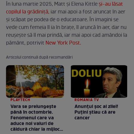
În luna martie 2025, Matt și Elena Kittle
și-au lăsat
copilul la grădiniță,
iar mai apoi a fost aruncat în aer
și scăpat pe podea de o educatoare. În imagini se
vede cum femeia îl ia în brațe, îl aruncă în aer, dar nu
reușește să îl mai prindă, iar mai apoi cad amândoi la
pământ, potrivit
New York Post.
Articolul continuă după recomandări
PLAYTECH
ROMANIA TV
Vara se prelungeşte
Anunţul şoc al zilei!
până în octombrie.
Puţini ştiau că are
Fenomenul care va
cancer
aduce noi valuri de
căldură chiar la mijlocul