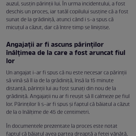
auzul, susțin părinții lui. În urma incidentului, a fost
deschis un proces, iar tatăl copilului susține că a fost
sunat de la grădiniță, atunci când i s-a spus că
micuțul a căzut, dar că între timp se liniștise.
Angajații ar fi ascuns părinților
înălțimea de la care a fost aruncat fiul
lor
Un angajat i-ar fi spus că nu este necesar ca părinții
să vină să îl ia de la grădiniță, însă la 15 minute
distanță, părinții lui au fost sunați din nou de la
grădiniță. Angajații nu ar fi reușit să îl calmeze pe fiul
lor. Părinților li s-ar fi spus și faptul că băiatul a căzut
de la o înălțime de 45 de centimetri.
În documentele prezentate la proces este notat
faptul că băiatul avea partea dreaptă a feței vânătă,