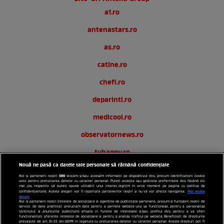
a1.ro
antenastars.ro
as.ro
catine.ro
chefi.ro
deparinti.ro
medicool.ro
observatornews.ro
tvhappy.ro
Nouă ne pasă ca datele tale personale să rămână confidențiale
useit.ro
589
Noi și partenerii noștri
stocăm și/sau accesăm informații pe dispozitivul dvs., precum identificatorii cookie
unici pentru prelucrarea datelor cu caracter personal. Puteți accepta sau gestiona preferințele dvs. făcând clic
zutv.ro
mai jos, respectiv vă puteți opune utilizării unui interes legitim în orice moment pe pagina cu politica de
Mai multe
confidențialitate. Aceste alegeri vor fi raportate partenerilor noștri și nu vă vor afecta navigarea.
detalii
Noi si partenerii nostri (retelele de socializare si agentiile de publicitate partenere, precum si furnizorii nostri de
Trends AntenaPLAY
servicii de date analitice) prelucram date pentru a permite website-ului sa functioneze, pentru a personaliza
continutul si anunturile publicitare afisate in functie de interesele si/sau profilul dvs., pentru a va oferi
functionalitati aferente retelelor de socializare si pentru a analiza traficul pe website. Beneficiati de drepturile
AntenaPLAY
prevazute de art. 15-22 din GDPR in legatura cu prelucrarea datelor cu caracter personal. Aceste drepturi pot fi