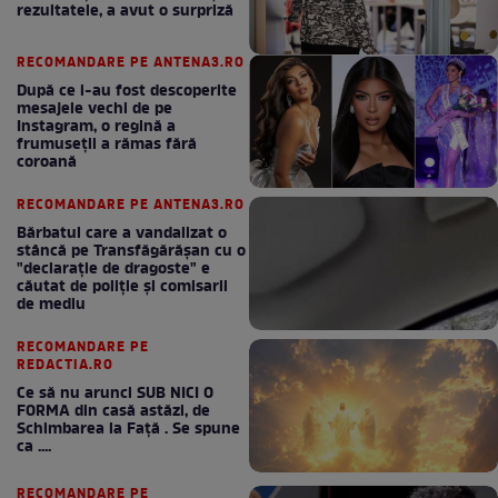
rezultatele, a avut o surpriză
RECOMANDARE PE ANTENA3.RO
După ce i-au fost descoperite
mesajele vechi de pe
Instagram, o regină a
frumuseții a rămas fără
coroană
RECOMANDARE PE ANTENA3.RO
Bărbatul care a vandalizat o
stâncă pe Transfăgărășan cu o
"declaraţie de dragoste" e
căutat de poliție și comisarii
de mediu
RECOMANDARE PE
REDACTIA.RO
Ce să nu arunci SUB NICI O
FORMA din casă astăzi, de
Schimbarea la Față . Se spune
ca ....
RECOMANDARE PE