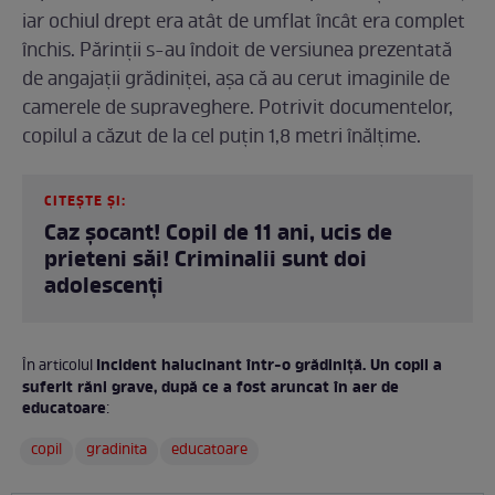
iar ochiul drept era atât de umflat încât era complet
închis. Părinții s-au îndoit de versiunea prezentată
de angajații grădiniței, așa că au cerut imaginile de
camerele de supraveghere. Potrivit documentelor,
copilul a căzut de la cel puțin 1,8 metri înălțime.
CITEȘTE ȘI:
Caz șocant! Copil de 11 ani, ucis de
prieteni săi! Criminalii sunt doi
adolescenți
Incident halucinant într-o grădiniță. Un copil a
În articolul
suferit răni grave, după ce a fost aruncat în aer de
educatoare
:
copil
gradinita
educatoare