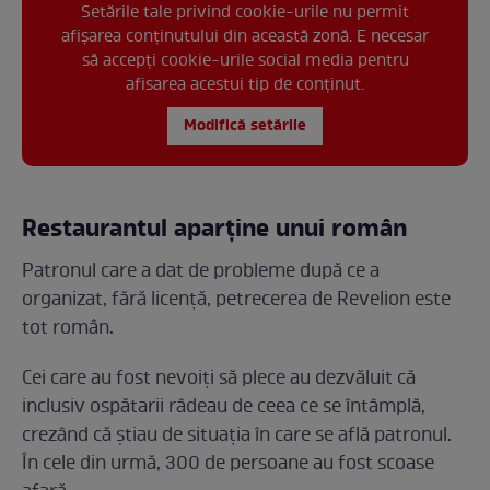
Setările tale privind cookie-urile nu permit
afișarea conținutului din această zonă. E necesar
să accepți cookie-urile social media pentru
afisarea acestui tip de conținut.
Modifică setările
Restaurantul aparține unui român
Patronul care a dat de probleme după ce a
organizat, fără licență, petrecerea de Revelion este
tot român.
Cei care au fost nevoiți să plece au dezvăluit că
inclusiv ospătarii râdeau de ceea ce se întâmplă,
crezând că știau de situația în care se află patronul.
În cele din urmă, 300 de persoane au fost scoase