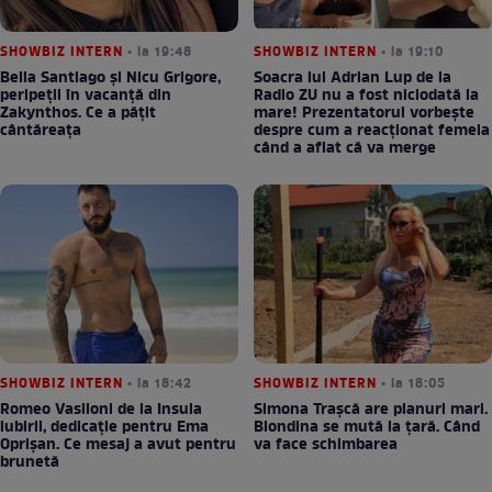
SHOWBIZ INTERN
• la 19:48
SHOWBIZ INTERN
• la 19:10
Bella Santiago și Nicu Grigore,
Soacra lui Adrian Lup de la
peripeții în vacanță din
Radio ZU nu a fost niciodată la
Zakynthos. Ce a pățit
mare! Prezentatorul vorbește
cântăreața
despre cum a reacționat femeia
când a aflat că va merge
SHOWBIZ INTERN
• la 18:42
SHOWBIZ INTERN
• la 18:05
Romeo Vasiloni de la Insula
Simona Trașcă are planuri mari.
iubirii, dedicație pentru Ema
Blondina se mută la țară. Când
Oprișan. Ce mesaj a avut pentru
va face schimbarea
brunetă