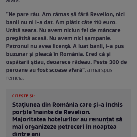
afară.
”Ne pare rău. Am rămas șă fără Revelion, nici
banii nu ni i-a dat. Am plătit câte 110 euro.
Urâtă seara. Nu avem niciun fel de mâncare
pregătită acasă. Nu avem nici șampanie.
Patronul nu avea licență. A luat banii, i-a pus
buzunar și pleacă în România. Cred că și
ospătarii știau, deoarece râdeau. Peste 300 de
peroane au fost scoase afară”
, a mai spus
femeia.
CITEȘTE ȘI:
Stațiunea din România care și-a închis
porțile înainte de Revelion.
Majoritatea hotelurilor au renunțat să
mai organizeze petreceri în noaptea
dintre ani