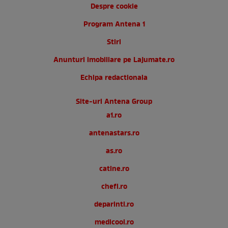
Despre cookie
Program Antena 1
Stiri
Anunturi imobiliare pe Lajumate.ro
Echipa redactionala
Site-uri Antena Group
a1.ro
antenastars.ro
as.ro
catine.ro
chefi.ro
deparinti.ro
medicool.ro