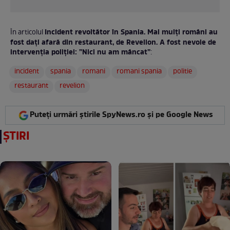
Incident revoltător în Spania. Mai mulți români au
În articolul
fost dați afară din restaurant, de Revelion. A fost nevoie de
intervenția poliției: ”Nici nu am mâncat”
:
incident
spania
romani
romani spania
politie
restaurant
revelion
Puteți urmări știrile SpyNews.ro și pe Google News
ȘTIRI