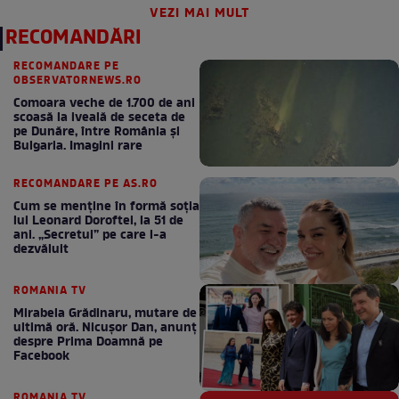
VEZI MAI MULT
RECOMANDĂRI
RECOMANDARE PE
OBSERVATORNEWS.RO
Comoara veche de 1.700 de ani
scoasă la iveală de seceta de
pe Dunăre, între România şi
Bulgaria. Imagini rare
RECOMANDARE PE AS.RO
Cum se menţine în formă soţia
lui Leonard Doroftei, la 51 de
ani. „Secretul” pe care l-a
dezvăluit
ROMANIA TV
Mirabela Grădinaru, mutare de
ultimă oră. Nicuşor Dan, anunţ
despre Prima Doamnă pe
Facebook
ROMANIA TV