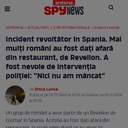
HOMEPAGE
»
ACTUALITATE
»
STIRI INTERNATIONALE
» Incident revoltător în Spania. Mai mulți români au fost dați afară din restaurant, de Revelion. A fost nevoie de intervenția poliției: ”Nici nu am mâncat”
Incident revoltător în Spania. Mai
mulți români au fost dați afară
din restaurant, de Revelion. A
fost nevoie de intervenția
poliției: ”Nici nu am mâncat”
Ilinca Lunca
De
.
Publicat pe 01.01.2024 la 18:05 Actualizat pe 01.01.2024
la 18:05
Un grup de români a avut parte de un Revelion de
coșmar în Spania. Aceștia au fost dați afară din