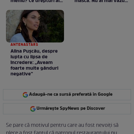
meniu? Ce drepturi ai
mască. Nu ai mai văzut
ca client
la nimeni așa ceva:
Fără cuvinte / VIDEO
ANTENASTARS
Alina Pușcău, despre
lupta cu lipsa de
încredere: „Aveam
foarte multe gânduri
negative”
Adaugă-ne ca sursă preferată în Google
Urmărește SpyNews pe Discover
Se pare că motivul pentru care au fost nevoiți să
plece a fost faptul că patronul restaurantului nu