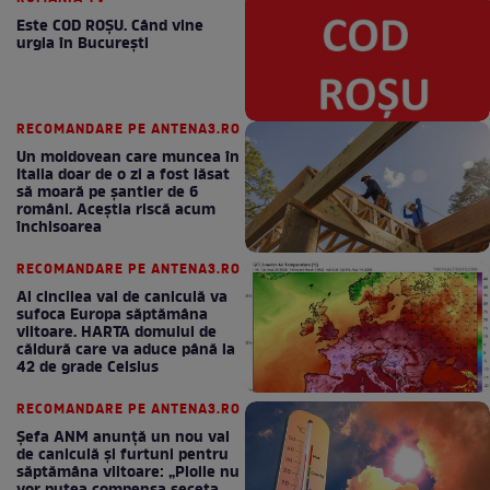
Este COD ROŞU. Când vine
urgia în Bucureşti
RECOMANDARE PE ANTENA3.RO
Un moldovean care muncea în
Italia doar de o zi a fost lăsat
să moară pe şantier de 6
români. Aceștia riscă acum
închisoarea
RECOMANDARE PE ANTENA3.RO
Al cincilea val de caniculă va
sufoca Europa săptămâna
viitoare. HARTA domului de
căldură care va aduce până la
42 de grade Celsius
RECOMANDARE PE ANTENA3.RO
Șefa ANM anunță un nou val
de caniculă și furtuni pentru
săptămâna viitoare: „Ploile nu