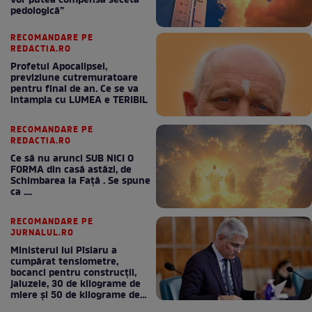
vor putea compensa seceta
pedologică”
RECOMANDARE PE
REDACTIA.RO
Profetul Apocalipsei,
previziune cutremuratoare
pentru final de an. Ce se va
intampla cu LUMEA e TERIBIL
RECOMANDARE PE
REDACTIA.RO
Ce să nu arunci SUB NICI O
FORMA din casă astăzi, de
Schimbarea la Față . Se spune
ca ....
RECOMANDARE PE
JURNALUL.RO
Ministerul lui Pîslaru a
cumpărat tensiometre,
bocanci pentru construcții,
jaluzele, 30 de kilograme de
miere și 50 de kilograme de
cafea