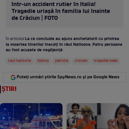
într-un accident rutier în Italia!
Tragedie uriașă în familia lui înainte
de Crăciun | FOTO
La ce concluzie au ajuns anchetatorii cu privirea
În articolul
la moartea tinerilor înecați în râul Natisone. Patru persoane
au fost acuzate de neglijență
:
raul natisone
bianca
patrizia
cristian
tragedie italia
Puteți urmări știrile SpyNews.ro și pe Google News
ȘTIRI