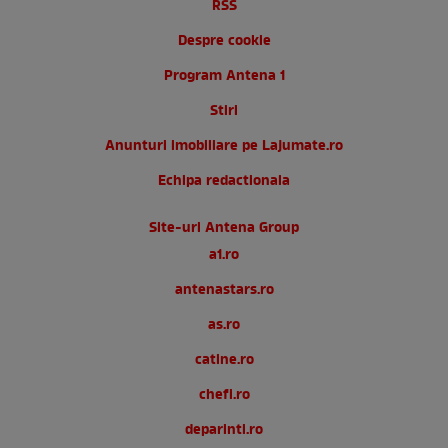
RSS
Despre cookie
Program Antena 1
Stiri
Anunturi imobiliare pe Lajumate.ro
Echipa redactionala
Site-uri Antena Group
a1.ro
antenastars.ro
as.ro
catine.ro
chefi.ro
deparinti.ro