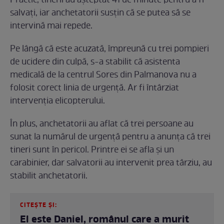
Practic, tinerii au așteptat 41 de minute pentru a fi
salvați, iar anchetatorii susțin că se putea să se
intervină mai repede.
Pe lângă că este acuzată, împreună cu trei pompieri
de ucidere din culpă, s-a stabilit că asistenta
medicală de la centrul Sores din Palmanova nu a
folosit corect linia de urgență. Ar fi întârziat
intervenția elicopterului.
În plus, anchetatorii au aflat că trei persoane au
sunat la numărul de urgență pentru a anunța că trei
tineri sunt în pericol. Printre ei se afla și un
carabinier, dar salvatorii au intervenit prea târziu, au
stabilit anchetatorii.
CITEȘTE ȘI:
El este Daniel, românul care a murit