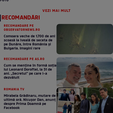
FOTO
VEZI MAI MULT
RECOMANDĂRI
RECOMANDARE PE
OBSERVATORNEWS.RO
Comoara veche de 1.700 de ani
scoasă la iveală de seceta de
pe Dunăre, între România şi
Bulgaria. Imagini rare
RECOMANDARE PE AS.RO
Cum se menţine în formă soţia
lui Leonard Doroftei, la 51 de
ani. „Secretul” pe care l-a
dezvăluit
ROMANIA TV
Mirabela Grădinaru, mutare de
ultimă oră. Nicuşor Dan, anunţ
despre Prima Doamnă pe
Facebook