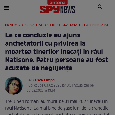
HOMEPAGE
»
ACTUALITATE
»
STIRI INTERNATIONALE
» La ce concluzie au ajuns anchetatorii cu privirea la moartea tinerilor înecați în râul Natisone. Patru persoane au fost acuzate de neglijență
La ce concluzie au ajuns
anchetatorii cu privirea la
moartea tinerilor înecați în râul
Natisone. Patru persoane au fost
acuzate de neglijență
Bianca Cimpoi
De
.
Publicat pe 03.02.2025 la 13:51 Actualizat pe
03.02.2025 la 13:51
Trei tineri români au murit pe 31 mai 2024 înecați în
râul Natisone. La mai bine de șase luni de la tragedie,