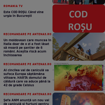
ROMANIA TV
Este COD ROŞU. Când vine
urgia în Bucureşti
RECOMANDARE PE ANTENA3.RO
Un moldovean care muncea în
Italia doar de o zi a fost lăsat
să moară pe şantier de 6
români. Aceștia riscă acum
închisoarea
RECOMANDARE PE ANTENA3.RO
Al cincilea val de caniculă va
sufoca Europa săptămâna
viitoare. HARTA domului de
căldură care va aduce până la
42 de grade Celsius
RECOMANDARE PE ANTENA3.RO
Șefa ANM anunță un nou val
de caniculă și furtuni pentru