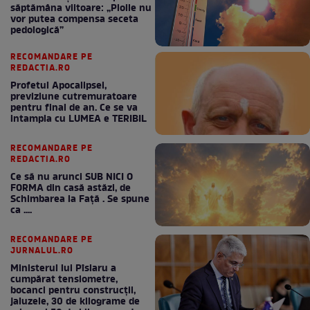
săptămâna viitoare: „Ploile nu
vor putea compensa seceta
pedologică”
RECOMANDARE PE
REDACTIA.RO
Profetul Apocalipsei,
previziune cutremuratoare
pentru final de an. Ce se va
intampla cu LUMEA e TERIBIL
RECOMANDARE PE
REDACTIA.RO
Ce să nu arunci SUB NICI O
FORMA din casă astăzi, de
Schimbarea la Față . Se spune
ca ....
RECOMANDARE PE
JURNALUL.RO
Ministerul lui Pîslaru a
cumpărat tensiometre,
bocanci pentru construcții,
jaluzele, 30 de kilograme de