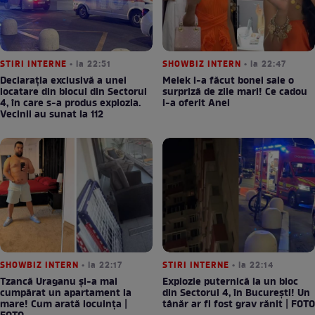
STIRI INTERNE
• la 22:51
SHOWBIZ INTERN
• la 22:47
Declarația exclusivă a unei
Melek i-a făcut bonei sale o
locatare din blocul din Sectorul
surpriză de zile mari! Ce cadou
4, în care s-a produs explozia.
i-a oferit Anei
Vecinii au sunat la 112
SHOWBIZ INTERN
• la 22:17
STIRI INTERNE
• la 22:14
Tzancă Uraganu și-a mai
Explozie puternică la un bloc
cumpărat un apartament la
din Sectorul 4, în București! Un
mare! Cum arată locuința |
tânăr ar fi fost grav rănit | FOTO