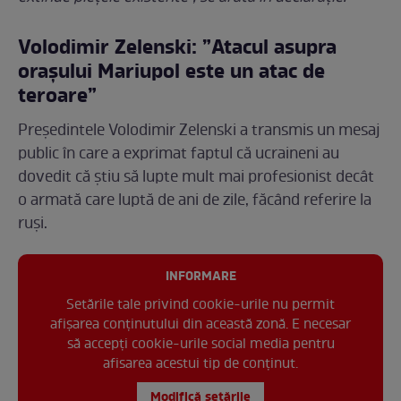
Volodimir Zelenski: ”Atacul asupra
orașului Mariupol este un atac de
teroare”
Președintele Volodimir Zelenski a transmis un mesaj
public în care a exprimat faptul că ucraineni au
dovedit că știu să lupte mult mai profesionist decât
o armată care luptă de ani de zile, făcând referire la
ruși.
INFORMARE
Setările tale privind cookie-urile nu permit
afișarea conținutului din această zonă. E necesar
să accepți cookie-urile social media pentru
afisarea acestui tip de conținut.
Modifică setările