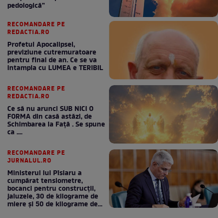
pedologică”
RECOMANDARE PE
REDACTIA.RO
Profetul Apocalipsei,
previziune cutremuratoare
pentru final de an. Ce se va
intampla cu LUMEA e TERIBIL
RECOMANDARE PE
REDACTIA.RO
Ce să nu arunci SUB NICI O
FORMA din casă astăzi, de
Schimbarea la Față . Se spune
ca ....
RECOMANDARE PE
JURNALUL.RO
Ministerul lui Pîslaru a
cumpărat tensiometre,
bocanci pentru construcții,
jaluzele, 30 de kilograme de
miere și 50 de kilograme de
cafea