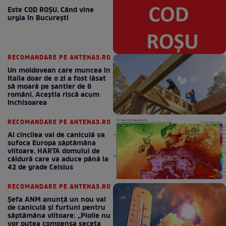
Este COD ROŞU. Când vine
urgia în Bucureşti
RECOMANDARE PE ANTENA3.RO
Un moldovean care muncea în
Italia doar de o zi a fost lăsat
să moară pe şantier de 6
români. Aceștia riscă acum
închisoarea
RECOMANDARE PE ANTENA3.RO
Al cincilea val de caniculă va
sufoca Europa săptămâna
viitoare. HARTA domului de
căldură care va aduce până la
42 de grade Celsius
RECOMANDARE PE ANTENA3.RO
Șefa ANM anunță un nou val
de caniculă și furtuni pentru
săptămâna viitoare: „Ploile nu
vor putea compensa seceta