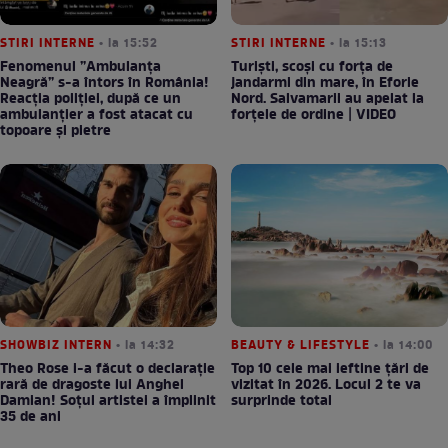
STIRI INTERNE
• la 15:52
STIRI INTERNE
• la 15:13
Fenomenul ”Ambulanța
Turiști, scoși cu forța de
Neagră” s-a întors în România!
jandarmi din mare, în Eforie
Reacția poliției, după ce un
Nord. Salvamarii au apelat la
ambulanțier a fost atacat cu
forțele de ordine | VIDEO
topoare și pietre
SHOWBIZ INTERN
• la 14:32
BEAUTY & LIFESTYLE
• la 14:00
Theo Rose i-a făcut o declarație
Top 10 cele mai ieftine țări de
rară de dragoste lui Anghel
vizitat în 2026. Locul 2 te va
Damian! Soțul artistei a împlinit
surprinde total
35 de ani