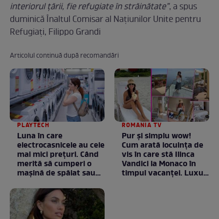
interiorul ţării, fie refugiate în străinătate”
, a spus
duminică Înaltul Comisar al Naţiunilor Unite pentru
Refugiaţi, Filippo Grandi
Articolul continuă după recomandări
PLAYTECH
ROMANIA TV
Luna în care
Pur și simplu wow!
electrocasnicele au cele
Cum arată locuința de
mai mici prețuri. Când
vis în care stă Ilinca
merită să cumperi o
Vandici la Monaco în
mașină de spălat sau
timpul vacanței. Luxul
un frigider
e în starea lui pură.
Totul arată ca în filme!
/ GALERIE FOTO