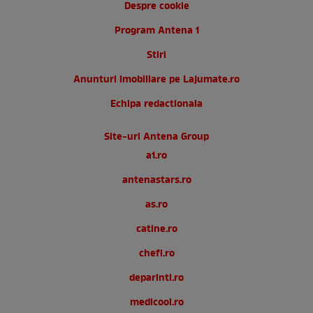
Despre cookie
Program Antena 1
Stiri
Anunturi imobiliare pe Lajumate.ro
Echipa redactionala
Site-uri Antena Group
a1.ro
antenastars.ro
as.ro
catine.ro
chefi.ro
deparinti.ro
medicool.ro