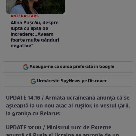
ANTENASTARS
Alina Pușcău, despre
lupta cu lipsa de
încredere: „Aveam
foarte multe gânduri
negative”
Adaugă-ne ca sursă preferată în Google
Urmărește SpyNews pe Discover
UPDATE 14:15 / Armata ucraineană anunță că se
așteaptă la un nou atac al rușilor, în vestul țării,
la granița cu Belarus
UPDATE 13:00 / Ministrul turc de Externe
anunță că Rusia și Ucraina se apropie de un