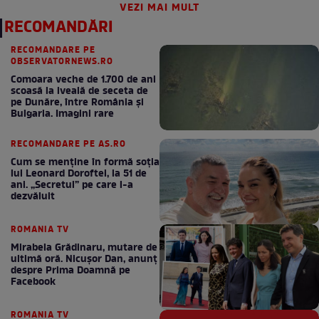
VEZI MAI MULT
RECOMANDĂRI
RECOMANDARE PE
OBSERVATORNEWS.RO
Comoara veche de 1.700 de ani
scoasă la iveală de seceta de
pe Dunăre, între România şi
Bulgaria. Imagini rare
RECOMANDARE PE AS.RO
Cum se menţine în formă soţia
lui Leonard Doroftei, la 51 de
ani. „Secretul” pe care l-a
dezvăluit
ROMANIA TV
Mirabela Grădinaru, mutare de
ultimă oră. Nicuşor Dan, anunţ
despre Prima Doamnă pe
Facebook
ROMANIA TV