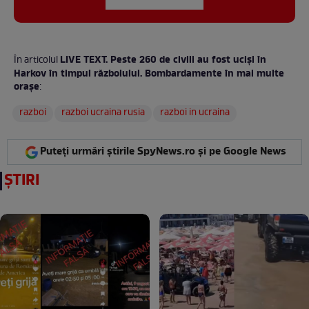
LIVE TEXT. Peste 260 de civili au fost uciși în
În articolul
Harkov în timpul războiului. Bombardamente în mai multe
orașe
:
razboi
razboi ucraina rusia
razboi in ucraina
Puteți urmări știrile SpyNews.ro și pe Google News
ȘTIRI