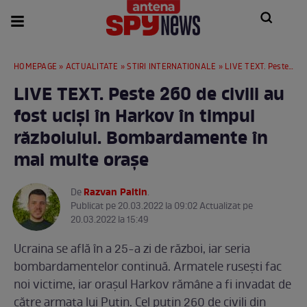
HOMEPAGE
»
ACTUALITATE
»
STIRI INTERNATIONALE
» LIVE TEXT. Peste 260 de civili au fost uciși în Harkov în timpul războiului. Bombardamente în mai multe orașe
LIVE TEXT. Peste 260 de civili au
fost uciși în Harkov în timpul
războiului. Bombardamente în
mai multe orașe
Razvan Paltin
De
.
Publicat pe 20.03.2022 la 09:02 Actualizat pe
20.03.2022 la 15:49
Ucraina se află în a 25-a zi de război, iar seria
bombardamentelor continuă. Armatele rusești fac
noi victime, iar orașul Harkov rămâne a fi invadat de
către armata lui Putin. Cel puțin 260 de civili din