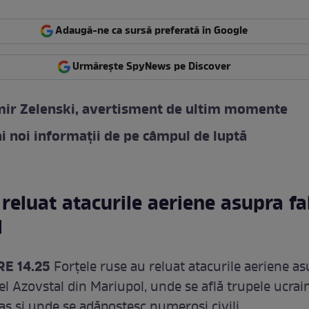
Adaugă-ne ca sursă preferată în Google
Urmărește SpyNews pe Discover
mir Zelenski, avertisment de ultim momente
i noi informații de pe câmpul de luptă
 reluat atacurile aeriene asupra fab
l
E 14.25
Forțele ruse au reluat atacurile aeriene a
țel Azovstal din Mariupol, unde se află trupele ucra
aș și unde se adăpostesc numeroși civili