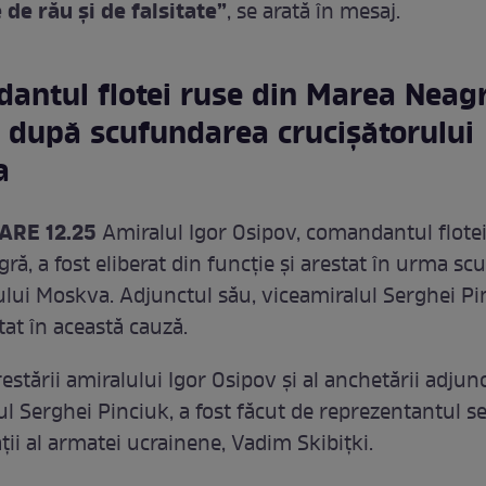
de rău şi de falsitate”
, se arată în mesaj.
antul flotei ruse din Marea Neagr
t după scufundarea crucișătorului
a
ARE 12.25
Amiralul Igor Osipov, comandantul flotei
ă, a fost eliberat din funcție și arestat în urma sc
ului Moskva. Adjunctul său, viceamiralul Serghei Pi
tat în această cauză.
stării amiralului Igor Osipov și al anchetării adjunc
l Serghei Pinciuk, a fost făcut de reprezentantul se
ții al armatei ucrainene, Vadim Skibițki.