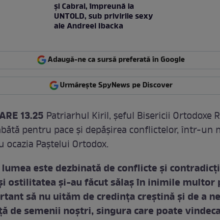
şi Cabral, împreună la
UNTOLD, sub privirile sexy
ale Andreei Ibacka
Adaugă-ne ca sursă preferată în Google
Urmărește SpyNews pe Discover
ARE 13.25
Patriarhul Kiril, şeful Bisericii Ortodoxe 
bătă pentru pace şi depăşirea conflictelor, într-un 
u ocazia Paştelui Ortodox.
 lumea este dezbinată de conflicte şi contradicţi
 şi ostilitatea şi-au făcut sălaş în inimile multor
tant să nu uităm de credinţa creştină şi de a ne
ţă de semenii noştri, singura care poate vindeca