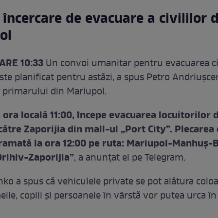
încercare de evacuare a civililor 
ol
ARE 10:33
Un convoi umanitar pentru evacuarea civ
ste planificat pentru astăzi, a spus Petro Andriușce
l primarului din Mariupol.
a ora locală 11:00, începe evacuarea locuitorilor 
ătre Zaporijia din mall-ul „Port City”. Plecarea
ramată la ora 12:00 pe ruta: Mariupol-Manhuș-
ihiv-Zaporijia”
, a anunțat el pe Telegram.
ko a spus că vehiculele private se pot alătura coloa
ile, copiii și persoanele în vârstă vor putea urca î