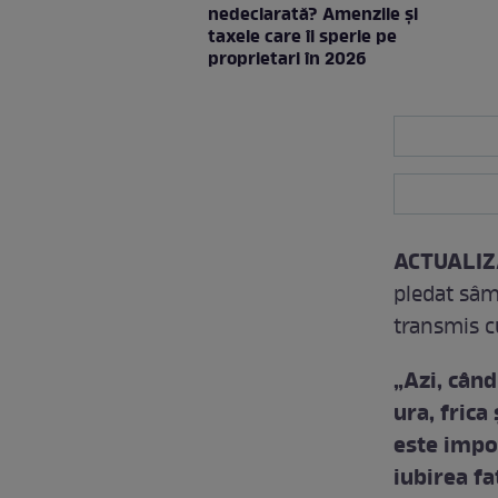
nedeclarată? Amenzile și
taxele care îi sperie pe
proprietari în 2026
ACTUALIZ
pledat sâm
transmis c
„Azi, când
ura, frica
este impor
iubirea fa