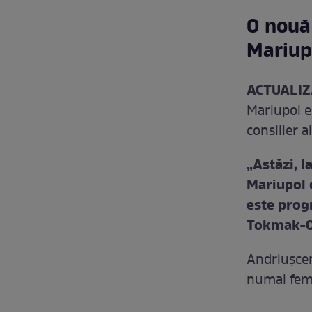
O nouă 
Mariup
ACTUALIZ
Mariupol e
consilier a
„Astăzi, l
Mariupol c
este prog
Tokmak-Or
Andriușcen
numai feme