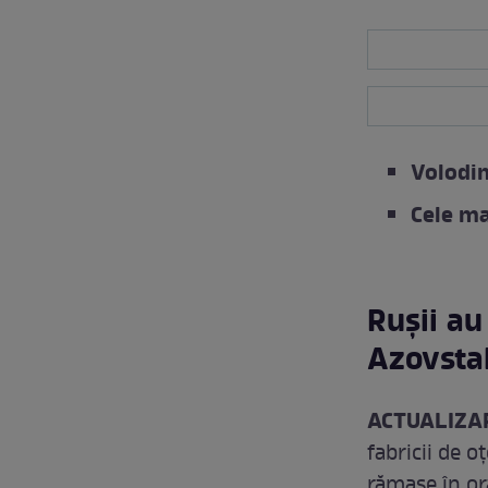
Volodi
Cele ma
Rușii au
Azovsta
ACTUALIZAR
fabricii de o
rămase în or