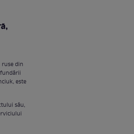
ă,
 ruse din
ufundării
nciuk, este
tului său,
rviciului