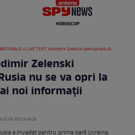
HOROSCOP
RNATIONALE
» LIVE TEXT. Volodimir Zelenski avertizează că Rusia nu se va opri la Ucraina. Cele mai noi informații despre război
odimir Zelenski
Rusia nu se va opri la
ai noi informații
e 23.04.2022 la 14:26
usia a invadat pentru prima oară Ucraina,