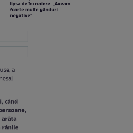
lipsa de încredere: „Aveam
foarte multe gânduri
negative”
Ruse, a
mesaj
i, când
 persoane,
 arăta
 rănile