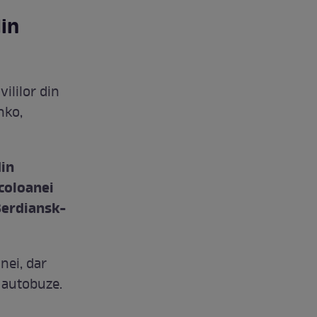
din
ililor din
nko,
din
 coloanei
Berdiansk-
nei, dar
n autobuze.