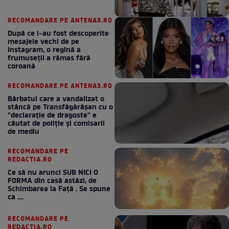
RECOMANDARE PE ANTENA3.RO
După ce i-au fost descoperite
mesajele vechi de pe
Instagram, o regină a
frumuseții a rămas fără
coroană
RECOMANDARE PE ANTENA3.RO
Bărbatul care a vandalizat o
stâncă pe Transfăgărășan cu o
"declaraţie de dragoste" e
căutat de poliție și comisarii
de mediu
RECOMANDARE PE
REDACTIA.RO
Ce să nu arunci SUB NICI O
FORMA din casă astăzi, de
Schimbarea la Față . Se spune
ca ....
RECOMANDARE PE
REDACTIA.RO