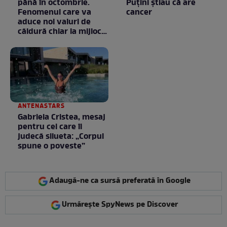
până în octombrie.
Puţini ştiau că are
Fenomenul care va
cancer
aduce noi valuri de
căldură chiar la mijlocul
toamnei
ANTENASTARS
Gabriela Cristea, mesaj
pentru cei care îi
judecă silueta: „Corpul
spune o poveste”
Adaugă-ne ca sursă preferată în Google
Urmărește SpyNews pe Discover