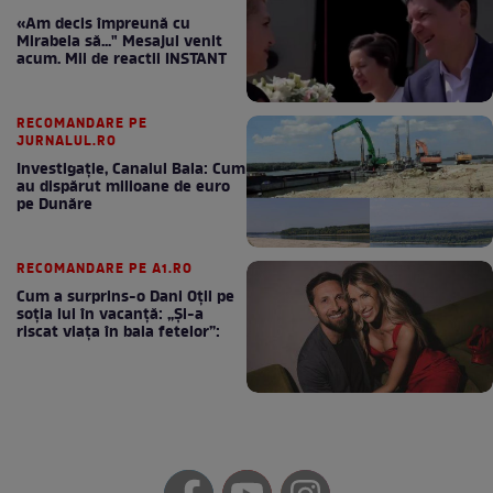
«Am decis împreună cu
Mirabela să..." Mesajul venit
acum. Mii de reactii INSTANT
RECOMANDARE PE
JURNALUL.RO
Investigație, Canalul Bala: Cum
au dispărut milioane de euro
pe Dunăre
RECOMANDARE PE A1.RO
Cum a surprins-o Dani Oțil pe
soția lui în vacanță: „Și-a
riscat viața în baia fetelor”: