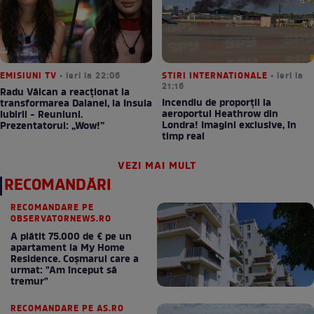
EMISIUNI TV
• ieri la 22:06
STIRI INTERNATIONALE
• ieri la
21:16
Radu Vâlcan a reacționat la
Incendiu de proporții la
transformarea Daianei, la Insula
aeroportul Heathrow din
Iubirii - Reuniuni.
Londra! Imagini exclusive, în
Prezentatorul: „Wow!”
timp real
VEZI MAI MULT
RECOMANDĂRI
RECOMANDARE PE
OBSERVATORNEWS.RO
A plătit 75.000 de € pe un
apartament la My Home
Residence. Coşmarul care a
urmat: "Am început să
tremur"
RECOMANDARE PE AS.RO