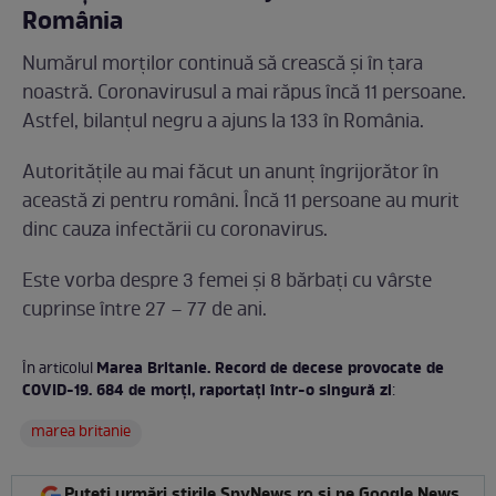
România
Numărul morților continuă să crească și în țara
noastră. Coronavirusul a mai răpus încă 11 persoane.
Astfel, bilanțul negru a ajuns la 133 în România.
Autoritățile au mai făcut un anunț îngrijorător în
această zi pentru români. Încă 11 persoane au murit
dinc cauza infectării cu coronavirus.
Este vorba despre 3 femei și 8 bărbați cu vârste
cuprinse între 27 – 77 de ani.
Marea Britanie. Record de decese provocate de
În articolul
COVID-19. 684 de morți, raportați într-o singură zi
:
marea britanie
Puteți urmări știrile SpyNews.ro și pe Google News