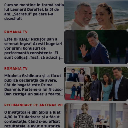
Cum se menţine în formă soţia
lui Leonard Doroftei, la 51 de
ani. „Secretul” pe care l-a
dezvăluit
ROMANIA TV
Este OFICIAL! Nicușor Dan a
semnat legea! Acești bugetari
vor primi bonusuri de
performanță consistente. Ei
sunt obligați, însă, să aducă și
bani la bugetul de stat
ROMANIA TV
Mirabela Grădinaru și-a făcut
publică declarația de avere.
Cât de bogată este Prima
Doamnă. Partenera lui Nicușor
Dan câștigă un salariu foarte
bun în fiecare lună!
RECOMANDARE PE ANTENA3.RO
O învățătoare din Sibiu a luat
4,90 la Titularizare și a făcut
contestație. Când s-au afișat
rezultatele, a avut o surpriză