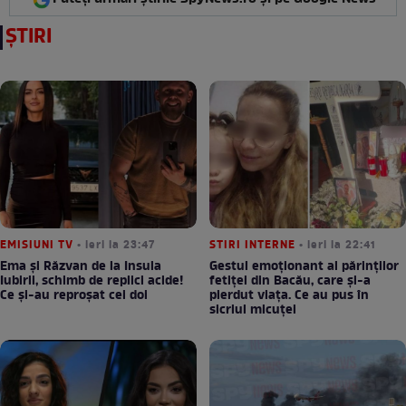
ȘTIRI
EMISIUNI TV
• ieri la 23:47
STIRI INTERNE
• ieri la 22:41
Ema și Răzvan de la Insula
Gestul emoționant al părinților
Iubirii, schimb de replici acide!
fetiței din Bacău, care și-a
Ce și-au reproșat cei doi
pierdut viața. Ce au pus în
sicriul micuței