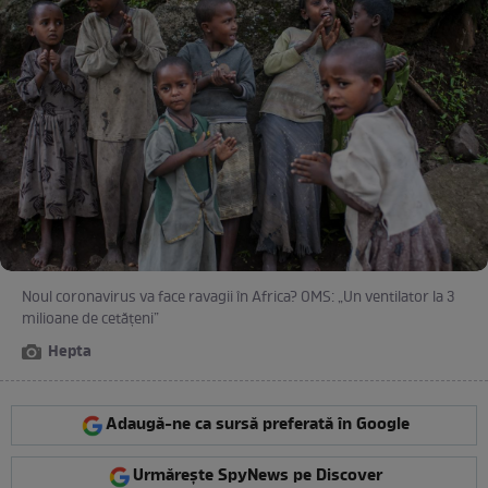
Noul coronavirus va face ravagii în Africa? OMS: „Un ventilator la 3
milioane de cetățeni”
Hepta
Adaugă-ne ca sursă preferată în Google
Urmărește SpyNews pe Discover