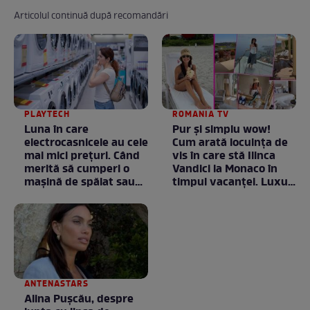
Articolul continuă după recomandări
PLAYTECH
ROMANIA TV
Luna în care
Pur și simplu wow!
electrocasnicele au cele
Cum arată locuința de
mai mici prețuri. Când
vis în care stă Ilinca
merită să cumperi o
Vandici la Monaco în
mașină de spălat sau
timpul vacanței. Luxul
un frigider
e în starea lui pură.
Totul arată ca în filme!
/ GALERIE FOTO
ANTENASTARS
Alina Pușcău, despre