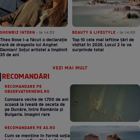
SHOWBIZ INTERN
• la 14:32
BEAUTY & LIFESTYLE
• la 14:00
Theo Rose i-a făcut o declarație
Top 10 cele mai ieftine țări de
rară de dragoste lui Anghel
vizitat în 2026. Locul 2 te va
Damian! Soțul artistei a împlinit
surprinde total
35 de ani
VEZI MAI MULT
RECOMANDĂRI
RECOMANDARE PE
OBSERVATORNEWS.RO
Comoara veche de 1.700 de ani
scoasă la iveală de seceta de
pe Dunăre, între România şi
Bulgaria. Imagini rare
RECOMANDARE PE AS.RO
Cum se menţine în formă soţia