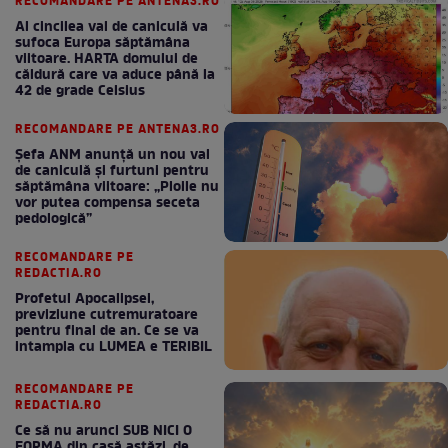
RECOMANDARE PE ANTENA3.RO
Al cincilea val de caniculă va
sufoca Europa săptămâna
viitoare. HARTA domului de
căldură care va aduce până la
42 de grade Celsius
RECOMANDARE PE ANTENA3.RO
Șefa ANM anunță un nou val
de caniculă și furtuni pentru
săptămâna viitoare: „Ploile nu
vor putea compensa seceta
pedologică”
RECOMANDARE PE
REDACTIA.RO
Profetul Apocalipsei,
previziune cutremuratoare
pentru final de an. Ce se va
intampla cu LUMEA e TERIBIL
RECOMANDARE PE
REDACTIA.RO
Ce să nu arunci SUB NICI O
FORMA din casă astăzi, de