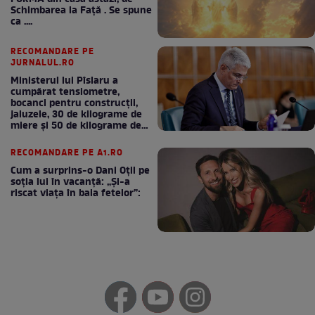
Schimbarea la Față . Se spune
ca ....
RECOMANDARE PE
JURNALUL.RO
Ministerul lui Pîslaru a
cumpărat tensiometre,
bocanci pentru construcții,
jaluzele, 30 de kilograme de
miere și 50 de kilograme de
cafea
RECOMANDARE PE A1.RO
Cum a surprins-o Dani Oțil pe
soția lui în vacanță: „Și-a
riscat viața în baia fetelor”: