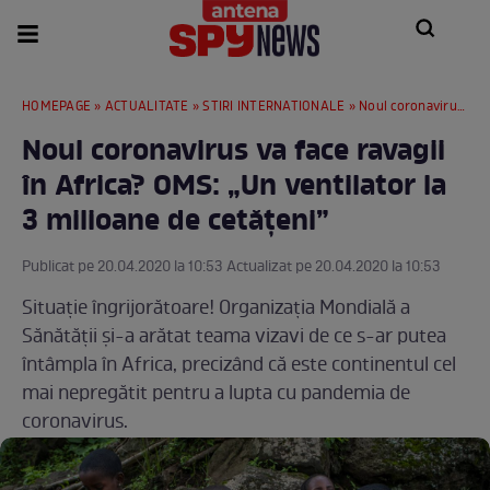
HOMEPAGE
»
ACTUALITATE
»
STIRI INTERNATIONALE
» Noul coronavirus va face ravagii în Africa? OMS: „Un ventilator la 3 milioane de cetățeni”
Noul coronavirus va face ravagii
în Africa? OMS: „Un ventilator la
3 milioane de cetățeni”
Publicat pe 20.04.2020 la 10:53 Actualizat pe 20.04.2020 la 10:53
Situație îngrijorătoare! Organizația Mondială a
Sănătății și-a arătat teama vizavi de ce s-ar putea
întâmpla în Africa, precizând că este continentul cel
mai nepregătit pentru a lupta cu pandemia de
coronavirus.