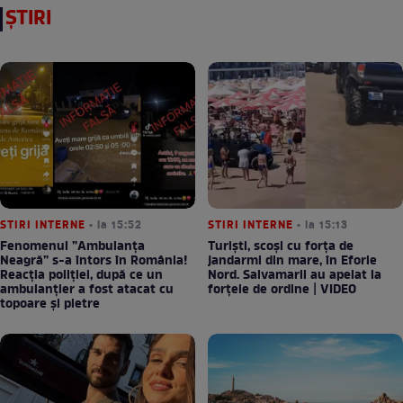
ȘTIRI
STIRI INTERNE
• la 15:52
STIRI INTERNE
• la 15:13
Fenomenul ”Ambulanța
Turiști, scoși cu forța de
Neagră” s-a întors în România!
jandarmi din mare, în Eforie
Reacția poliției, după ce un
Nord. Salvamarii au apelat la
ambulanțier a fost atacat cu
forțele de ordine | VIDEO
topoare și pietre