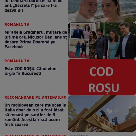
lui Leonard Doroftei, la 51 de
ani. „Secretul” pe care l-a
dezvăluit
ROMANIA TV
Mirabela Grădinaru, mutare de
ultimă oră. Nicuşor Dan, anunţ
despre Prima Doamnă pe
Facebook
ROMANIA TV
Este COD ROŞU. Când vine
urgia în Bucureşti
RECOMANDARE PE ANTENA3.RO
Un moldovean care muncea în
Italia doar de o zi a fost lăsat
să moară pe şantier de 6
români. Aceștia riscă acum
închisoarea