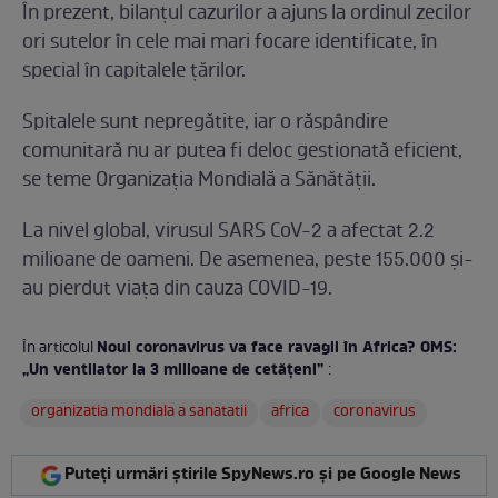
În prezent, bilanțul cazurilor a ajuns la ordinul zecilor
ori sutelor în cele mai mari focare identificate, în
special în capitalele țărilor.
Spitalele sunt nepregătite, iar o răspândire
comunitară nu ar putea fi deloc gestionată eficient,
se teme Organizația Mondială a Sănătății.
La nivel global, virusul SARS CoV-2 a afectat 2.2
milioane de oameni. De asemenea, peste 155.000 și-
au pierdut viața din cauza COVID-19.
Noul coronavirus va face ravagii în Africa? OMS:
În articolul
„Un ventilator la 3 milioane de cetățeni”
:
organizatia mondiala a sanatatii
africa
coronavirus
Puteți urmări știrile SpyNews.ro și pe Google News