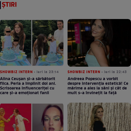
ȘTIRI
SHOWBIZ INTERN
• ieri la 23:14
SHOWBIZ INTERN
• ieri la 22:43
Alina Ceușan și-a sărbătorit
Andreea Popescu a vorbit
fiica. Perla a împlinit doi ani.
despre intervenția estetică! Ce
Scrisoarea influenceriței cu
mărime a ales la sâni și cât de
care și-a emoționat fanii
mult s-a învinețit la față