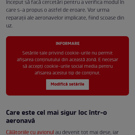
început să facă cercetări pentru a verifica modul în
care s-a propus o astfel de eroare. Vor urma
reparații ale aeronavelor implicate, fiind scoase din
uz.
INFORMARE
Setările tale privind cookie-urile nu permit
afișarea conținutului din această zonă. E necesar
să accepți cookie-urile social media pentru
afisarea acestui tip de conținut.
Modifică setările
Care este cel mai sigur loc într-o
aeronavă
Călătoriile cu avionul
au devenit tot mai dese, iar