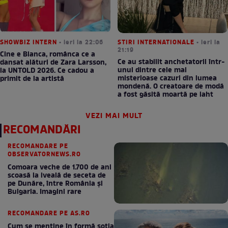
SHOWBIZ INTERN
• ieri la 22:06
STIRI INTERNATIONALE
• ieri la
21:19
Cine e Bianca, românca ce a
Ce au stabilit anchetatorii într-
dansat alături de Zara Larsson,
unul dintre cele mai
la UNTOLD 2026. Ce cadou a
misterioase cazuri din lumea
primit de la artistă
mondenă. O creatoare de modă
a fost găsită moartă pe iaht
VEZI MAI MULT
RECOMANDĂRI
RECOMANDARE PE
OBSERVATORNEWS.RO
Comoara veche de 1.700 de ani
scoasă la iveală de seceta de
pe Dunăre, între România şi
Bulgaria. Imagini rare
RECOMANDARE PE AS.RO
Cum se menţine în formă soţia