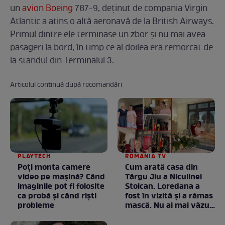
un
avion Boeing
787-9, deținut de compania Virgin
Atlantic a atins o altă aeronavă de la British Airways.
Primul dintre ele terminase un zbor și nu mai avea
pasageri la bord, în timp ce al doilea era remorcat de
la standul din Terminalul 3.
Articolul continuă după recomandări
PLAYTECH
ROMANIA TV
Poți monta camere
Cum arată casa din
video pe mașină? Când
Târgu Jiu a Niculinei
imaginile pot fi folosite
Stoican. Loredana a
ca probă și când riști
fost în vizită și a rămas
probleme
mască. Nu ai mai văzut
la nimeni așa ceva:
Fără cuvinte / VIDEO