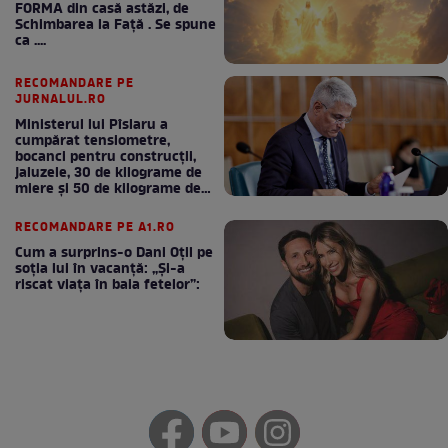
FORMA din casă astăzi, de
Schimbarea la Față . Se spune
ca ....
RECOMANDARE PE
JURNALUL.RO
Ministerul lui Pîslaru a
cumpărat tensiometre,
bocanci pentru construcții,
jaluzele, 30 de kilograme de
miere și 50 de kilograme de
cafea
RECOMANDARE PE A1.RO
Cum a surprins-o Dani Oțil pe
soția lui în vacanță: „Și-a
riscat viața în baia fetelor”: