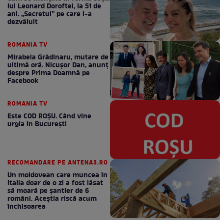
lui Leonard Doroftei, la 51 de
ani. „Secretul” pe care l-a
dezvăluit
ROMANIA TV
Mirabela Grădinaru, mutare de
ultimă oră. Nicuşor Dan, anunţ
despre Prima Doamnă pe
Facebook
ROMANIA TV
Este COD ROŞU. Când vine
urgia în Bucureşti
RECOMANDARE PE ANTENA3.RO
Un moldovean care muncea în
Italia doar de o zi a fost lăsat
să moară pe şantier de 6
români. Aceștia riscă acum
închisoarea