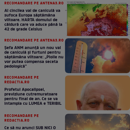
RECOMANDARE PE ANTENA3.RO
Al cincilea val de caniculă va
sufoca Europa săptămâna
viitoare. HARTA domului de
căldură care va aduce până la
42 de grade Celsius
RECOMANDARE PE ANTENA3.RO
Șefa ANM anunță un nou val
de caniculă și furtuni pentru
săptămâna viitoare: „Ploile nu
vor putea compensa seceta
pedologică”
RECOMANDARE PE
REDACTIA.RO
Profetul Apocalipsei,
previziune cutremuratoare
pentru final de an. Ce se va
intampla cu LUMEA e TERIBIL
RECOMANDARE PE
REDACTIA.RO
Ce să nu arunci SUB NICI O