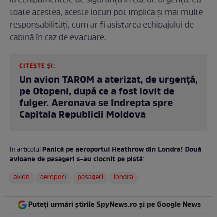
la echipamentele de siguranță în caz de urgență. Cu
toate acestea, aceste locuri pot implica și mai multe
responsabilități, cum ar fi asistarea echipajului de
cabină în caz de evacuare.
CITEȘTE ȘI:
Un avion TAROM a aterizat, de urgență,
pe Otopeni, după ce a fost lovit de
fulger. Aeronava se îndrepta spre
Capitala Republicii Moldova
Panică pe aeroportul Heathrow din Londra! Două
În articolul
avioane de pasageri s-au ciocnit pe pistă
:
avion
aeroport
pasageri
londra
Puteți urmări știrile SpyNews.ro și pe Google News