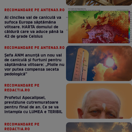
RECOMANDARE PE ANTENA3.RO
Al cincilea val de caniculă va
sufoca Europa săptămâna
viitoare. HARTA domului de
căldură care va aduce până la
42 de grade Celsius
RECOMANDARE PE ANTENA3.RO
Șefa ANM anunță un nou val
de caniculă și furtuni pentru
săptămâna viitoare: „Ploile nu
vor putea compensa seceta
pedologică”
RECOMANDARE PE
REDACTIA.RO
Profetul Apocalipsei,
previziune cutremuratoare
pentru final de an. Ce se va
intampla cu LUMEA e TERIBIL
RECOMANDARE PE
REDACTIA.RO