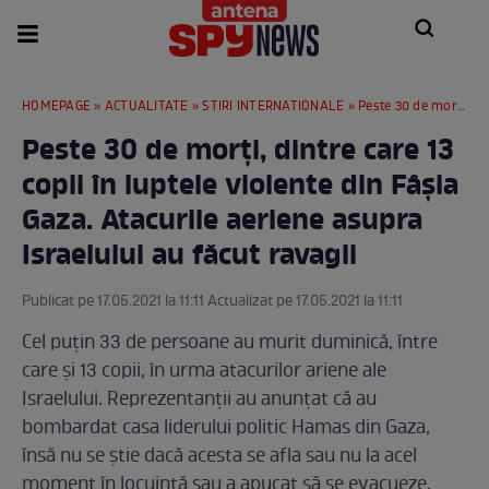
HOMEPAGE
»
ACTUALITATE
»
STIRI INTERNATIONALE
» Peste 30 de morți, dintre care 13 copii în luptele violente din Fâșia Gaza. Atacurile aeriene asupra Israelului au făcut ravagii
Peste 30 de morți, dintre care 13
copii în luptele violente din Fâșia
Gaza. Atacurile aeriene asupra
Israelului au făcut ravagii
Publicat pe 17.05.2021 la 11:11 Actualizat pe 17.05.2021 la 11:11
Cel puțin 33 de persoane au murit duminică, între
care și 13 copii, în urma atacurilor ariene ale
Israelului. Reprezentanții au anunțat că au
bombardat casa liderului politic Hamas din Gaza,
însă nu se știe dacă acesta se afla sau nu la acel
moment în locuință sau a apucat să se evacueze.