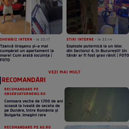
SHOWBIZ INTERN
• la 22:17
STIRI INTERNE
• la 22:14
Tzancă Uraganu și-a mai
Explozie puternică la un bloc
cumpărat un apartament la
din Sectorul 4, în București! Un
mare! Cum arată locuința |
tânăr ar fi fost grav rănit | FOTO
FOTO
VEZI MAI MULT
RECOMANDĂRI
RECOMANDARE PE
OBSERVATORNEWS.RO
Comoara veche de 1.700 de ani
scoasă la iveală de seceta de
pe Dunăre, între România şi
Bulgaria. Imagini rare
RECOMANDARE PE AS.RO