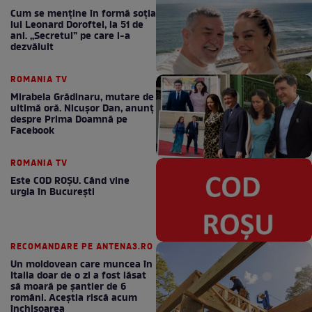
Cum se menţine în formă soţia
lui Leonard Doroftei, la 51 de
ani. „Secretul” pe care l-a
dezvăluit
ROMANIA TV
Mirabela Grădinaru, mutare de
ultimă oră. Nicuşor Dan, anunţ
despre Prima Doamnă pe
Facebook
ROMANIA TV
Este COD ROŞU. Când vine
urgia în Bucureşti
RECOMANDARE PE ANTENA3.RO
Un moldovean care muncea în
Italia doar de o zi a fost lăsat
să moară pe şantier de 6
români. Aceștia riscă acum
închisoarea