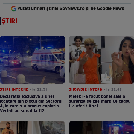
Puteți urmări știrile SpyNews.ro și pe Google News
ȘTIRI
STIRI INTERNE
• la 22:51
SHOWBIZ INTERN
• la 22:47
Declarația exclusivă a unei
Melek i-a făcut bonei sale o
locatare din blocul din Sectorul
surpriză de zile mari! Ce cadou
4, în care s-a produs explozia.
i-a oferit Anei
Vecinii au sunat la 112