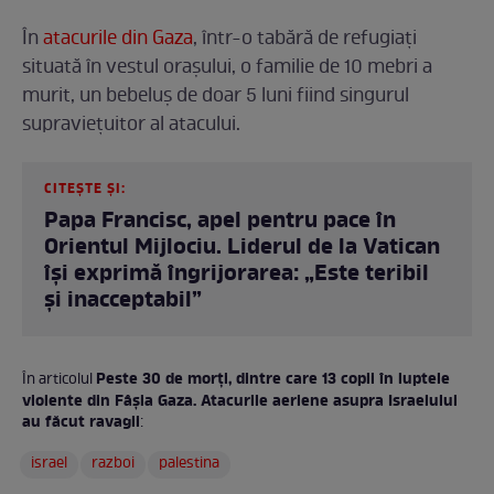
În
atacurile din Gaza
, într-o tabără de refugiați
situată în vestul orașului, o familie de 10 mebri a
murit, un bebeluș de doar 5 luni fiind singurul
supraviețuitor al atacului.
CITEȘTE ȘI:
Papa Francisc, apel pentru pace în
Orientul Mijlociu. Liderul de la Vatican
își exprimă îngrijorarea: „Este teribil
și inacceptabil”
Peste 30 de morți, dintre care 13 copii în luptele
În articolul
violente din Fâșia Gaza. Atacurile aeriene asupra Israelului
au făcut ravagii
:
israel
razboi
palestina