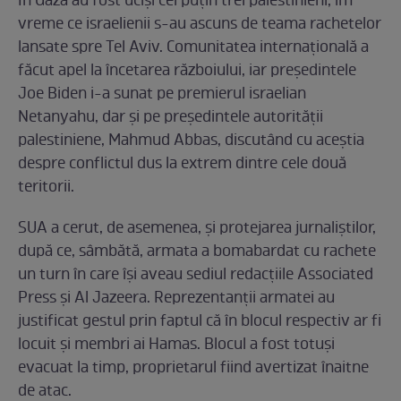
În Gaza au fost uciși cel puțin trei palestinieni, îm
vreme ce israelienii s-au ascuns de teama rachetelor
lansate spre Tel Aviv. Comunitatea internațională a
făcut apel la încetarea războiului, iar președintele
Joe Biden i-a sunat pe premierul israelian
Netanyahu, dar și pe președintele autorității
palestiniene, Mahmud Abbas, discutând cu aceștia
despre conflictul dus la extrem dintre cele două
teritorii.
SUA a cerut, de asemenea, și protejarea jurnaliștilor,
după ce, sâmbătă, armata a bomabardat cu rachete
un turn în care își aveau sediul redacțiile Associated
Press și Al Jazeera. Reprezentanții armatei au
justificat gestul prin faptul că în blocul respectiv ar fi
locuit și membri ai Hamas. Blocul a fost totuși
evacuat la timp, proprietarul fiind avertizat înaitne
de atac.