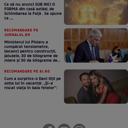
Ce să nu arunci SUB NICI O
FORMA din casă astăzi, de
Schimbarea la Față . Se spune
ca ....
RECOMANDARE PE
JURNALUL.RO
Ministerul lui Pîslaru a
cumpărat tensiometre,
bocanci pentru construcții,
jaluzele, 30 de kilograme de
miere și 50 de kilograme de
cafea
RECOMANDARE PE A1.RO
Cum a surprins-o Dani Oțil pe
soția lui în vacanță: „Și-a
riscat viața în baia fetelor”: