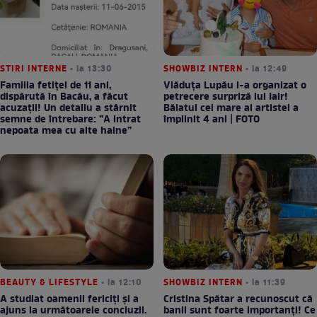
STIRI INTERNE
• la 13:30
SHOWBIZ INTERN
• la 12:49
Familia fetiței de 11 ani,
Vlăduța Lupău i-a organizat o
dispărută în Bacău, a făcut
petrecere surpriză lui Iair!
acuzații! Un detaliu a stârnit
Băiatul cel mare al artistei a
semne de întrebare: ”A intrat
împlinit 4 ani | FOTO
nepoata mea cu alte haine”
BEAUTY & LIFESTYLE
• la 12:10
SHOWBIZ INTERN
• la 11:39
A studiat oamenii fericiți și a
Cristina Spătar a recunoscut că
ajuns la următoarele concluzii.
banii sunt foarte importanți! Ce