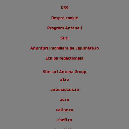
RSS
Despre cookie
Program Antena 1
Stiri
Anunturi imobiliare pe Lajumate.ro
Echipa redactionala
Site-uri Antena Group
a1.ro
antenastars.ro
as.ro
catine.ro
chefi.ro