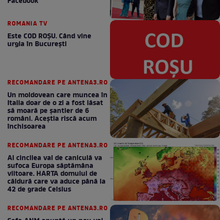
Facebook
ROMANIA TV
Este COD ROŞU. Când vine
urgia în Bucureşti
RECOMANDARE PE ANTENA3.RO
Un moldovean care muncea în
Italia doar de o zi a fost lăsat
să moară pe şantier de 6
români. Aceștia riscă acum
închisoarea
RECOMANDARE PE ANTENA3.RO
Al cincilea val de caniculă va
sufoca Europa săptămâna
viitoare. HARTA domului de
căldură care va aduce până la
42 de grade Celsius
RECOMANDARE PE ANTENA3.RO