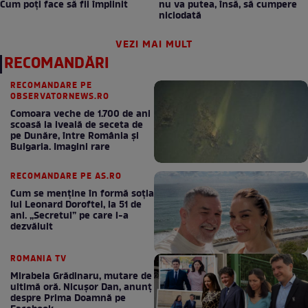
Cum poți face să fii împlinit
nu va putea, însă, să cumpere
niciodată
VEZI MAI MULT
RECOMANDĂRI
RECOMANDARE PE
OBSERVATORNEWS.RO
Comoara veche de 1.700 de ani
scoasă la iveală de seceta de
pe Dunăre, între România şi
Bulgaria. Imagini rare
RECOMANDARE PE AS.RO
Cum se menţine în formă soţia
lui Leonard Doroftei, la 51 de
ani. „Secretul” pe care l-a
dezvăluit
ROMANIA TV
Mirabela Grădinaru, mutare de
ultimă oră. Nicuşor Dan, anunţ
despre Prima Doamnă pe