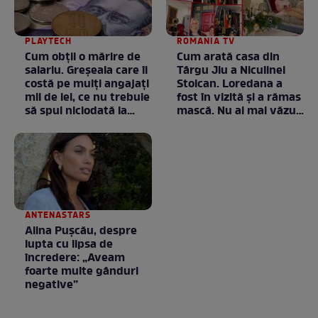
PLAYTECH
ROMANIA TV
Cum obții o mărire de
Cum arată casa din
salariu. Greșeala care îi
Târgu Jiu a Niculinei
costă pe mulți angajați
Stoican. Loredana a
mii de lei, ce nu trebuie
fost în vizită și a rămas
să spui niciodată la
mască. Nu ai mai văzut
negociere
la nimeni așa ceva:
Fără cuvinte / VIDEO
ANTENASTARS
Alina Pușcău, despre
lupta cu lipsa de
încredere: „Aveam
foarte multe gânduri
negative”