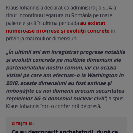
Klaus Iohannis a declarat că administrația SUA a
ținut încontinuu legătura cu România pe toate
au existat
palierele și că în ultima perioada
numeroase progrese și evoluții concrete
în
privința mai multor dimensiuni.
„În ultimii ani am înregistrat progrese notabile
și evoluții concrete pe multiple dimeniuni ale
parteneriatului nostru comun, iar cu ocazia
vizitei pe care am efectuat-o la Washington în
2019, aceste dimensiuni au fost extinse și
îmbogățite cu noi domenii precum securitatea
rețelelelor 5G și domeniul nuclear civil”,
a spus
Klaus Iohannis într-o conferință de presă.
CITEȘTE ȘI:
Ce au descoperit anchetatorii, după ce