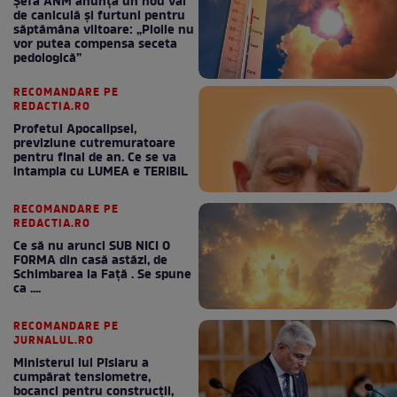
Șefa ANM anunță un nou val
de caniculă și furtuni pentru
săptămâna viitoare: „Ploile nu
vor putea compensa seceta
pedologică”
RECOMANDARE PE
REDACTIA.RO
Profetul Apocalipsei,
previziune cutremuratoare
pentru final de an. Ce se va
intampla cu LUMEA e TERIBIL
RECOMANDARE PE
REDACTIA.RO
Ce să nu arunci SUB NICI O
FORMA din casă astăzi, de
Schimbarea la Față . Se spune
ca ....
RECOMANDARE PE
JURNALUL.RO
Ministerul lui Pîslaru a
cumpărat tensiometre,
bocanci pentru construcții,