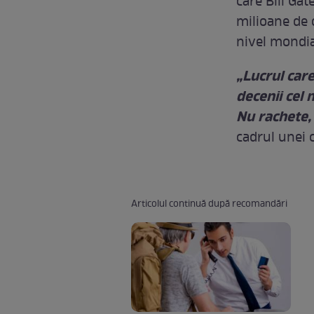
care Bill Ga
milioane de o
nivel mondia
„Lucrul car
decenii cel 
Nu rachete, 
cadrul unei 
Articolul continuă după recomandări