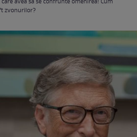
u care avea să se confrunte omenirea! Cum
t zvonurilor?