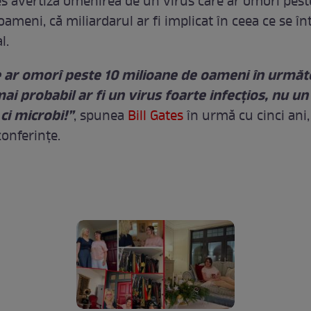
tes avertiza omenirea de un virus care ar omorî pest
ameni, că miliardarul ar fi implicat în ceea ce se în
l.
e ar omorî peste 10 milioane de oameni în următ
mai probabil ar fi un virus foarte infecțios, nu un
ci microbi!”
, spunea
Bill Gates
în urmă cu cinci ani,
conferințe.