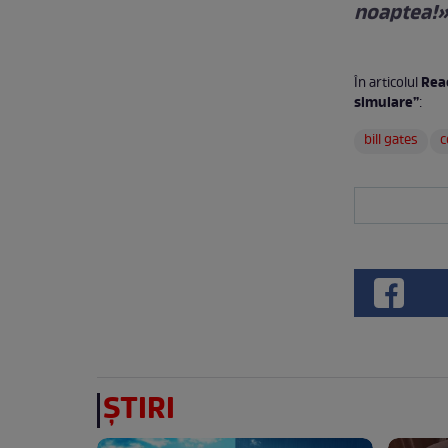
noaptea!»
Reac
În articolul
simulare”
:
bill gates
c
ȘTIRI