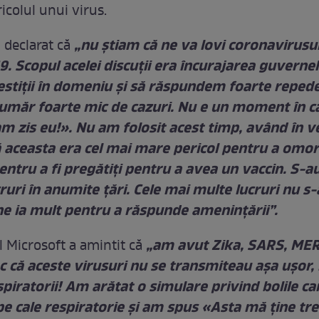
icolul unui virus.
„nu știam că ne va lovi coronavirusul 
a declarat că
9. Scopul acelei discuții era încurajarea guverne
vestiții în domeniu și să răspundem foarte reped
umăr foarte mic de cazuri. Nu e un moment în c
m zis eu!». Nu am folosit acest timp, având în v
ă aceasta era cel mai mare pericol pentru a omor
ntru a fi pregătiți pentru a avea un vaccin. S-a
ruri în anumite țări. Cele mai multe lucruri nu s-
ne ia mult pentru a răspunde amenințării”.
„am avut Zika, SARS, MER
 Microsoft a amintit că
c că aceste virusuri nu se transmiteau așa ușor,
espiratorii! Am arătat o simulare privind bolile ca
e cale respiratorie și am spus «Asta mă ține tr