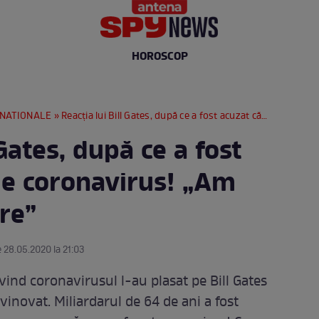
HOROSCOP
RNATIONALE
» Reacția lui Bill Gates, după ce a fost acuzat că știa de coronavirus! „Am arătat o simulare”
 Gates, după ce a fost
 de coronavirus! „Am
re”
e 28.05.2020 la 21:03
ivind coronavirusul l-au plasat pe Bill Gates
a vinovat. Miliardarul de 64 de ani a fost