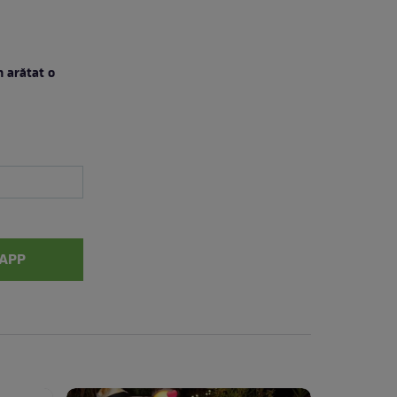
m arătat o
APP