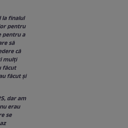
la finalul
lor pentru
e pentru a
are să
edere că
î mulți
u făcut
au făcut și
S, dar am
 nu erau
re se
eaz