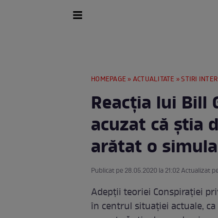
HOMEPAGE
»
ACTUALITATE
»
STIRI INTE
Reacția lui Bill
acuzat că știa
arătat o simula
Publicat pe 28.05.2020 la 21:02 Actualizat p
Adepții teoriei Conspirației pr
în centrul situației actuale, c