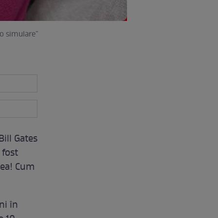
 o simulare”
Bill Gates
 fost
rea! Cum
ni în