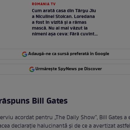
ROMANIA TV
Cum arată casa din Târgu Jiu
a Niculinei Stoican. Loredana
a fost în vizită și a rămas
mască. Nu ai mai văzut la
nimeni așa ceva: Fără cuvinte
/ VIDEO
Adaugă-ne ca sursă preferată în Google
Urmărește SpyNews pe Discover
răspuns Bill Gates
erviu acordat pentru „The Daily Show”, Bill Gates a 
acea declarație halucinantă și de ce a avertizat astf