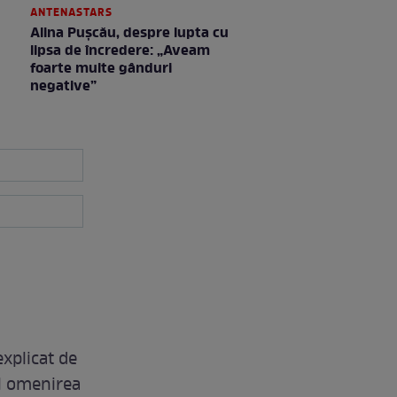
ANTENASTARS
Alina Pușcău, despre lupta cu
lipsa de încredere: „Aveam
foarte multe gânduri
negative”
explicat de
el omenirea