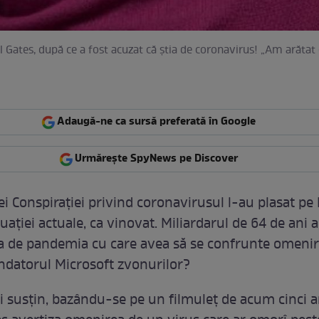
ill Gates, după ce a fost acuzat că știa de coronavirus! „Am arătat
Adaugă-ne ca sursă preferată în Google
Urmărește SpyNews pe Discover
ei Conspirației privind coronavirusul l-au plasat pe 
tuației actuale, ca vinovat. Miliardarul de 64 de ani a
ia de pandemia cu care avea să se confrunte omeni
ndatorul Microsoft zvonurilor?
 susțin, bazându-se pe un filmuleț de acum cinci a