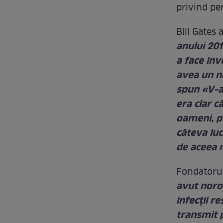
privind per
Bill Gates 
anului 201
a face in
avea un n
spun «V-a
era clar c
oameni, pe
câteva luc
de aceea 
Fondatorul
avut noro
infecții r
transmit p