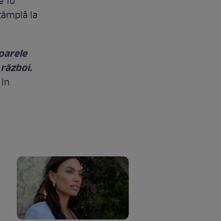
e 10
tâmplă la
oarele
 război.
 în