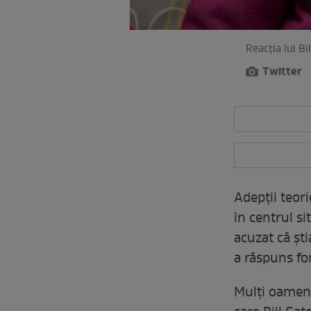
Reacția lui B
Twitter
Adepții teori
în centrul si
acuzat că șt
a răspuns fo
Mulți oameni