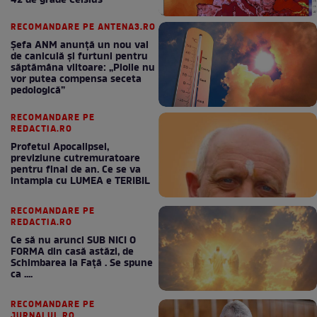
42 de grade Celsius
RECOMANDARE PE ANTENA3.RO
Șefa ANM anunță un nou val
de caniculă și furtuni pentru
săptămâna viitoare: „Ploile nu
vor putea compensa seceta
pedologică”
RECOMANDARE PE
REDACTIA.RO
Profetul Apocalipsei,
previziune cutremuratoare
pentru final de an. Ce se va
intampla cu LUMEA e TERIBIL
RECOMANDARE PE
REDACTIA.RO
Ce să nu arunci SUB NICI O
FORMA din casă astăzi, de
Schimbarea la Față . Se spune
ca ....
RECOMANDARE PE
JURNALUL.RO