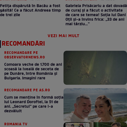
Fetița dispărută în Bacău a fost
Gabriela Prisăcariu a dat dovadă
găsită! Ce a făcut Andreea timp
de curaj și a făcut o activitate
de trei zile
de care se temea! Soția lui Dani
Oțil și-a învins frica: „33 de ani
mai târziu…”
VEZI MAI MULT
RECOMANDĂRI
RECOMANDARE PE
OBSERVATORNEWS.RO
Comoara veche de 1.700 de ani
scoasă la iveală de seceta de
pe Dunăre, între România şi
Bulgaria. Imagini rare
RECOMANDARE PE AS.RO
Cum se menţine în formă soţia
lui Leonard Doroftei, la 51 de
ani. „Secretul” pe care l-a
dezvăluit
ROMANIA TV