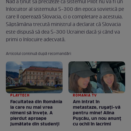
Nad a ținut să precizeze că sistemul Pilot nu va fi un
înlocuitor al sistemului S-300 din epoca sovietică pe
care îl operează Slovacia, ci o completare a acestuia.
Săptămâna trecută ministrul a declarat că Slovacia
este dispusă să dea S-300 Ucrainei dacă şi când va
primi o înlocuire adecvată.
Articolul continuă după recomandări
PLAYTECH
ROMANIA TV
Facultatea din România
Am intrat în
la care nu mai vrea
metastaze, rugaţi-vă
nimeni să înveţe. A
pentru mine! Alina
pierdut aproape
Puşcău, un nou anunţ
jumătate din studenţi
cu ochii în lacrimi