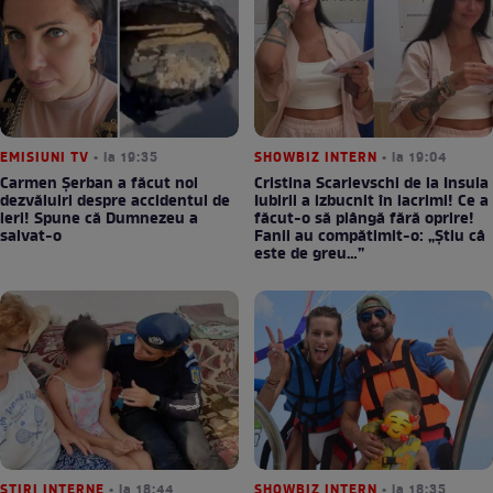
EMISIUNI TV
• la 19:35
SHOWBIZ INTERN
• la 19:04
Carmen Șerban a făcut noi
Cristina Scarlevschi de la Insula
dezvăluiri despre accidentul de
Iubirii a izbucnit în lacrimi! Ce a
ieri! Spune că Dumnezeu a
făcut-o să plângă fără oprire!
salvat-o
Fanii au compătimit-o: „Știu câ
este de greu…”
STIRI INTERNE
• la 18:44
SHOWBIZ INTERN
• la 18:35