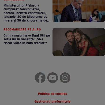
Ministerul lui Pîslaru a
cumpărat tensiometre,
bocanci pentru construcții,
jaluzele, 30 de kilograme de
miere și 50 de kilograme de
cafea
RECOMANDARE PE A1.RO
Cum a surprins-o Dani Oțil pe
soția lui în vacanță: „Și-a
riscat viața în baia fetelor”:
Politica de cookies
Gestionați preferințele