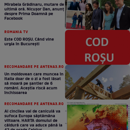
Mirabela Grădinaru, mutare de
ultimă oră. Nicuşor Dan, anunţ
despre Prima Doamnă pe
Facebook
ROMANIA TV
Este COD ROŞU. Când vine
urgia în Bucureşti
RECOMANDARE PE ANTENA3.RO
Un moldovean care muncea în
Italia doar de o zi a fost lăsat
să moară pe şantier de 6
români. Aceștia riscă acum
închisoarea
RECOMANDARE PE ANTENA3.RO
Al cincilea val de caniculă va
sufoca Europa săptămâna
viitoare. HARTA domului de
căldură care va aduce până la