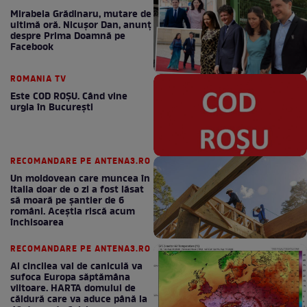
Mirabela Grădinaru, mutare de
ultimă oră. Nicuşor Dan, anunţ
despre Prima Doamnă pe
Facebook
ROMANIA TV
Este COD ROŞU. Când vine
urgia în Bucureşti
RECOMANDARE PE ANTENA3.RO
Un moldovean care muncea în
Italia doar de o zi a fost lăsat
să moară pe şantier de 6
români. Aceștia riscă acum
închisoarea
RECOMANDARE PE ANTENA3.RO
Al cincilea val de caniculă va
sufoca Europa săptămâna
viitoare. HARTA domului de
căldură care va aduce până la