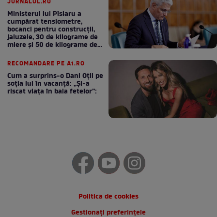
JURNALUL.RO
Ministerul lui Pîslaru a
cumpărat tensiometre,
bocanci pentru construcții,
jaluzele, 30 de kilograme de
miere și 50 de kilograme de
cafea
RECOMANDARE PE A1.RO
Cum a surprins-o Dani Oțil pe
soția lui în vacanță: „Și-a
riscat viața în baia fetelor”:
Politica de cookies
Gestionați preferințele