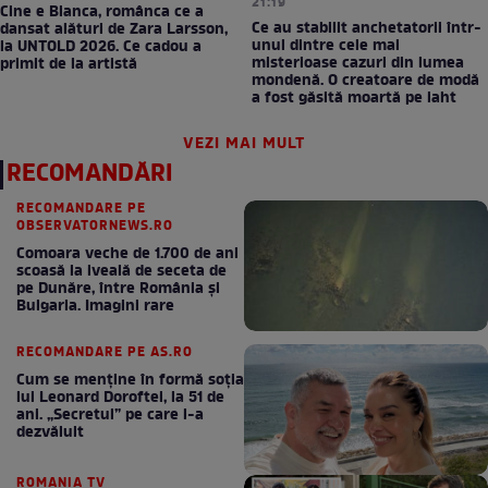
21:19
Cine e Bianca, românca ce a
Ce au stabilit anchetatorii într-
dansat alături de Zara Larsson,
unul dintre cele mai
la UNTOLD 2026. Ce cadou a
misterioase cazuri din lumea
primit de la artistă
mondenă. O creatoare de modă
a fost găsită moartă pe iaht
VEZI MAI MULT
RECOMANDĂRI
RECOMANDARE PE
OBSERVATORNEWS.RO
Comoara veche de 1.700 de ani
scoasă la iveală de seceta de
pe Dunăre, între România şi
Bulgaria. Imagini rare
RECOMANDARE PE AS.RO
Cum se menţine în formă soţia
lui Leonard Doroftei, la 51 de
ani. „Secretul” pe care l-a
dezvăluit
ROMANIA TV