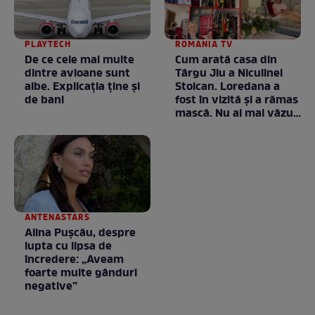
PLAYTECH
ROMANIA TV
De ce cele mai multe
Cum arată casa din
dintre avioane sunt
Târgu Jiu a Niculinei
albe. Explicația ține și
Stoican. Loredana a
de bani
fost în vizită și a rămas
mască. Nu ai mai văzut
la nimeni așa ceva:
Fără cuvinte / VIDEO
ANTENASTARS
Alina Pușcău, despre
lupta cu lipsa de
încredere: „Aveam
foarte multe gânduri
negative”