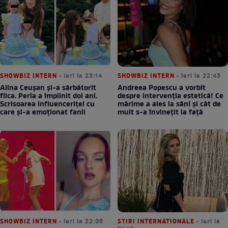
SHOWBIZ INTERN
• ieri la 23:14
SHOWBIZ INTERN
• ieri la 22:43
Alina Ceușan și-a sărbătorit
Andreea Popescu a vorbit
fiica. Perla a împlinit doi ani.
despre intervenția estetică! Ce
Scrisoarea influenceriței cu
mărime a ales la sâni și cât de
care și-a emoționat fanii
mult s-a învinețit la față
SHOWBIZ INTERN
• ieri la 22:06
STIRI INTERNATIONALE
• ieri la