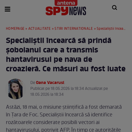
HOMEPAGE
»
ACTUALITATE
»
STIRI INTERNATIONALE
» Specialiștii încearcă să prindă șobolanul care a transmis hantavirusul pe nava de croazieră. Ce măsuri au fost luate
Specialiștii încearcă să prindă
șobolanul care a transmis
hantavirusul pe nava de
croazieră. Ce măsuri au fost luate
Oana Vacarusi
De
.
Publicat pe 18.05.2026 la 18:34 Actualizat pe
18.05.2026 la 18:34
Astăzi, 18 mai, o misiune științifică a fost demarată
în Țara de Foc. Specialiștii încearcă să identifice
rozătoarele considerate posibili vectori ai
hantavirusului, potrivit AFP. În timp ce autoritățile