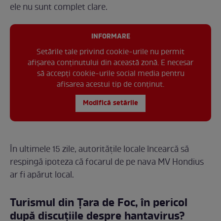
ele nu sunt complet clare.
INFORMARE
Setările tale privind cookie-urile nu permit
afișarea conținutului din această zonă. E necesar
să accepți cookie-urile social media pentru
afisarea acestui tip de conținut.
Modifică setările
În ultimele 15 zile, autoritățile locale încearcă să
respingă ipoteza că focarul de pe nava MV Hondius
ar fi apărut local.
Turismul din Țara de Foc, în pericol
după discuțiile despre hantavirus?