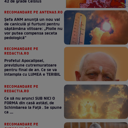
42 de grade Celsius
RECOMANDARE PE ANTENA3.RO
Șefa ANM anunță un nou val
de caniculă și furtuni pentru
săptămâna viitoare: „Ploile nu
vor putea compensa seceta
pedologică”
RECOMANDARE PE
REDACTIA.RO
Profetul Apocalipsei,
previziune cutremuratoare
pentru final de an. Ce se va
intampla cu LUMEA e TERIBIL
RECOMANDARE PE
REDACTIA.RO
Ce să nu arunci SUB NICI O
FORMA din casă astăzi, de
Schimbarea la Față . Se spune
ca ....
RECOMANDARE PE