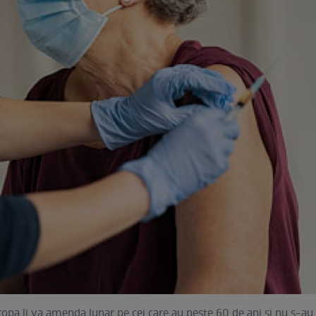
ropa îi va amenda lunar pe cei care au peste 60 de ani și nu s-au