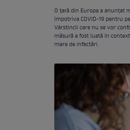
O țară din Europa a anunțat m
împotriva COVID-19 pentru per
Vârstincii care nu se vor con
măsură a fost luată în contex
mare de infectări.