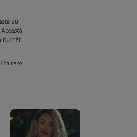
este 60
. Această
un număr
l în care