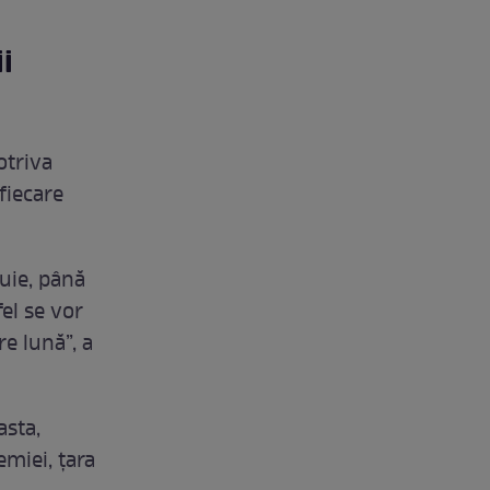
i
otriva
fiecare
buie, până
el se vor
e lună”, a
asta,
miei, țara