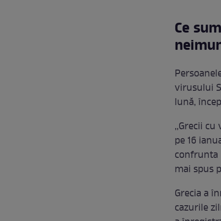
Ce sum
neimun
Persoanele
virusului 
lună, încep
,,Grecii cu
pe 16 ianu
confrunta 
mai spus p
Grecia a în
cazurile z