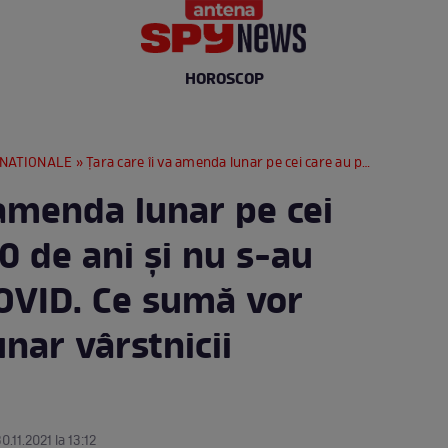
HOROSCOP
RNATIONALE
» Țara care îi va amenda lunar pe cei care au peste 60 de ani și nu s-au vaccinat anti-COVID. Ce sumă vor scoate din buzunar vârstnicii neimunizați
 amenda lunar pe cei
0 de ani și nu s-au
COVID. Ce sumă vor
nar vârstnicii
0.11.2021 la 13:12