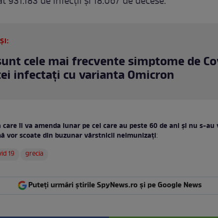
at 931.183 de infecții și 18.067 de decese.
ȘI:
sunt cele mai frecvente simptome de Co
 cei infectați cu varianta Omicron
 care îi va amenda lunar pe cei care au peste 60 de ani și nu s-au 
ă vor scoate din buzunar vârstnicii neimunizați
:
vid 19
grecia
Puteți urmări știrile SpyNews.ro și pe Google News