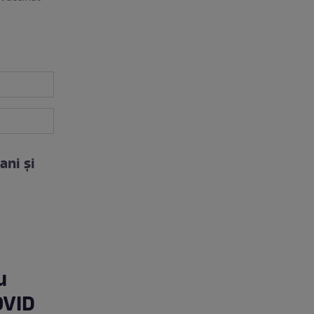
ani și
u
OVID