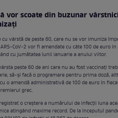
ă vor scoate din buzunar vârstnici
izați
 cu vârstă de peste 60, care nu se vor imuniza împ
SARS-CoV-2 vor fi amendate cu câte 100 de euro în 
ând cu jumătatea lunii ianuarie a anului viitor.
 vârsta peste 60 de ani care nu au fost vaccinați tre
arie, să-și facă o programare pentru prima doză, altf
cu o amendă administrativă de 100 de euro în fiecar
remierul grec.
registrat o creștere a numărului de infecții luna ace
ilnice atingând maxime record. De la începutul pande