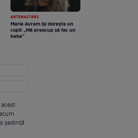
ANTENASTARS
Maria Avram își dorește un
copil: „Mă preocup să fac un
bebe”
 acest
e acum
 o ședință