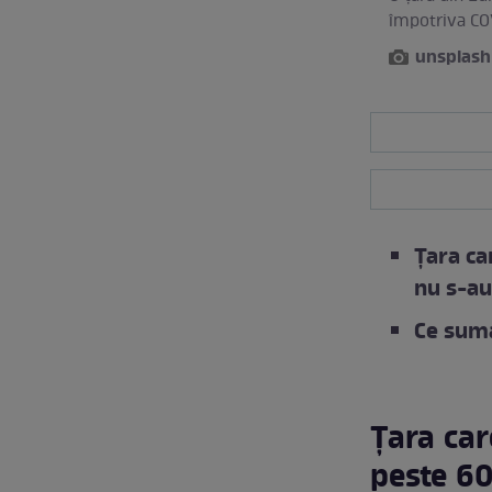
împotriva CO
unsplash
Țara ca
nu s-au
Ce sumă
Țara car
peste 60