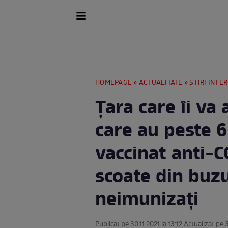
HOMEPAGE
»
ACTUALITATE
»
STIRI INTE
Țara care îi va
care au peste 6
vaccinat anti-
scoate din buzu
neimunizați
Publicat pe 30.11.2021 la 13:12 Actualizat pe 3