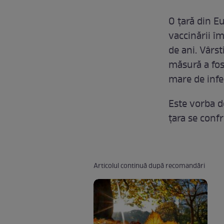
O țară din E
vaccinării î
de ani. Vârs
măsură a fos
mare de infec
Este vorba 
țara se conf
Articolul continuă după recomandări