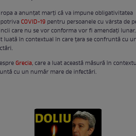
uropa a anunțat marți că va impune obligativitatea
mpotriva
COVID-19
pentru persoanele cu vârsta de p
tincii care nu se vor conforma vor fi amendați lunar
t luată în contextual în care țara se confruntă cu 
tări.
despre
Grecia
, care a luat această măsură în contextu
runtă cu un număr mare de infectări.