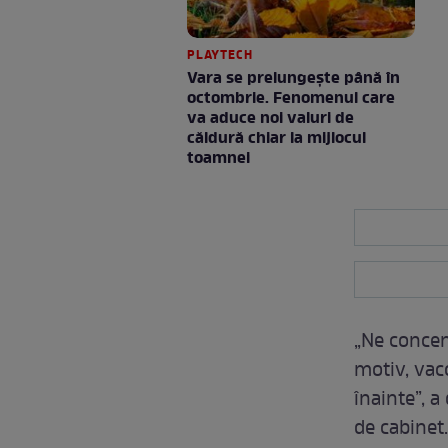
PLAYTECH
Vara se prelungeşte până în
octombrie. Fenomenul care
va aduce noi valuri de
căldură chiar la mijlocul
toamnei
„Ne concen
motiv, vac
înainte”, a
de cabinet.