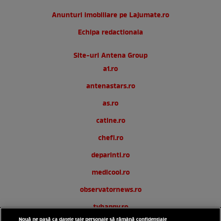
Anunturi imobiliare pe Lajumate.ro
Echipa redactionala
Site-uri Antena Group
a1.ro
antenastars.ro
as.ro
catine.ro
chefi.ro
deparinti.ro
medicool.ro
observatornews.ro
tvhappy.ro
Nouă ne pasă ca datele tale personale să rămână confidențiale