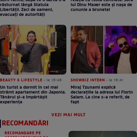
sunt rănite, după ce o barcă s-a
relația cu fosta cumnată. Sora
răsturnat lângă Statuia
lui Dinu Maxer este și nașa de
Libertății. Zeci de oameni,
cununie a brunetei
evacuați de autorități
BEAUTY & LIFESTYLE
• la 16:48
SHOWBIZ INTERN
• la 16:41
Un turist a dormit în cel mai
Miraj Tzunami explică
strâmt apartament din Japonia.
declarațiile la adresa lui Florin
Tânărul și-a împărtășit
Salam. La cine s-a referit, de
experiența
fapt
VEZI MAI MULT
RECOMANDĂRI
RECOMANDARE PE