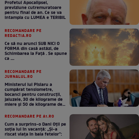
Profetul Apocalipsei,
previziune cutremuratoare
pentru final de an. Ce se va
intampla cu LUMEA e TERIBIL
RECOMANDARE PE
REDACTIA.RO
Ce să nu arunci SUB NICI O
FORMA din casă astăzi, de
Schimbarea la Față . Se spune
ca ....
RECOMANDARE PE
JURNALUL.RO
Ministerul lui Pîslaru a
cumpărat tensiometre,
bocanci pentru construcții,
jaluzele, 30 de kilograme de
miere și 50 de kilograme de
cafea
RECOMANDARE PE A1.RO
Cum a surprins-o Dani Oțil pe
soția lui în vacanță: „Și-a
riscat viața în baia fetelor”: