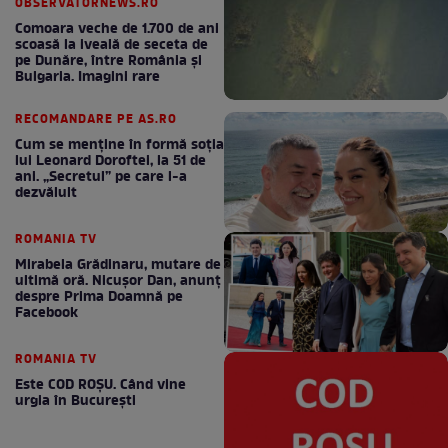
OBSERVATORNEWS.RO
Comoara veche de 1.700 de ani
scoasă la iveală de seceta de
pe Dunăre, între România şi
Bulgaria. Imagini rare
RECOMANDARE PE AS.RO
Cum se menţine în formă soţia
lui Leonard Doroftei, la 51 de
ani. „Secretul” pe care l-a
dezvăluit
ROMANIA TV
Mirabela Grădinaru, mutare de
ultimă oră. Nicuşor Dan, anunţ
despre Prima Doamnă pe
Facebook
ROMANIA TV
Este COD ROŞU. Când vine
urgia în Bucureşti