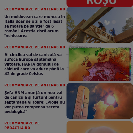
RECOMANDARE PE ANTENA3.RO
Un moldovean care muncea în
Italia doar de o zi a fost lăsat
să moară pe şantier de 6
români. Aceștia riscă acum
închisoarea
RECOMANDARE PE ANTENA3.RO
Al cincilea val de caniculă va
sufoca Europa săptămâna
viitoare. HARTA domului de
căldură care va aduce până la
42 de grade Celsius
RECOMANDARE PE ANTENA3.RO
Șefa ANM anunță un nou val
de caniculă și furtuni pentru
săptămâna viitoare: „Ploile nu
vor putea compensa seceta
pedologică”
RECOMANDARE PE
REDACTIA.RO