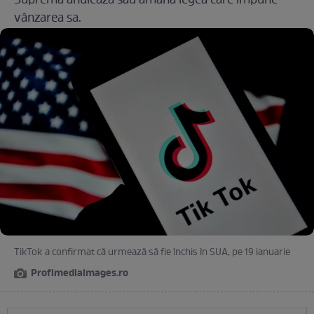
Supremă anulează sau amână legea care impune
vânzarea sa.
TikTok a confirmat că urmează să fie închis în SUA, pe 19 ianuarie
Profimediaimages.ro