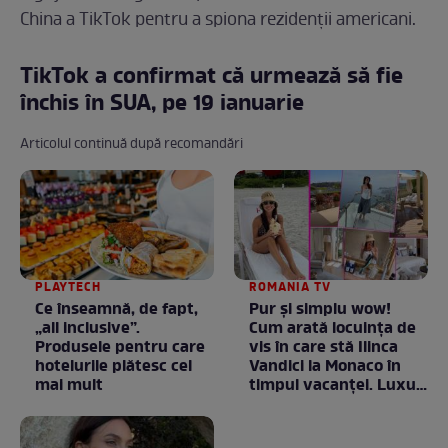
China a TikTok pentru a spiona rezidenții americani.
TikTok a confirmat că urmează să fie
închis în SUA, pe 19 ianuarie
Articolul continuă după recomandări
PLAYTECH
ROMANIA TV
Ce înseamnă, de fapt,
Pur și simplu wow!
„all inclusive”.
Cum arată locuința de
Produsele pentru care
vis în care stă Ilinca
hotelurile plătesc cel
Vandici la Monaco în
mai mult
timpul vacanței. Luxul
e în starea lui pură.
Totul arată ca în filme!
/ GALERIE FOTO