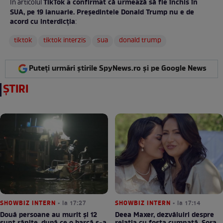
TikTok a confirmat că urmează să fie închis în
În articolul
SUA, pe 19 ianuarie. Președintele Donald Trump nu e de
acord cu interdicția
:
tiktok
tiktok interzis
sua
donald trump
Puteți urmări știrile SpyNews.ro și pe Google News
ȘTIRI
SHOWBIZ INTERN
• la 17:27
SHOWBIZ INTERN
• la 17:14
Două persoane au murit și 12
Deea Maxer, dezvăluiri despre