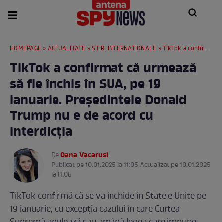
HOMEPAGE
»
ACTUALITATE
»
STIRI INTERNATIONALE
» TikTok a confirmat că urmează să fie închis în SUA, pe 19 ianuarie. Președintele Donald Trump nu e de acord cu interdicția
TikTok a confirmat că urmează
să fie închis în SUA, pe 19
ianuarie. Președintele Donald
Trump nu e de acord cu
interdicția
Oana Vacarusi
De
.
Publicat pe 10.01.2025 la 11:05 Actualizat pe 10.01.2025
la 11:05
TikTok confirmă că se va închide în Statele Unite pe
19 ianuarie, cu excepția cazului în care Curtea