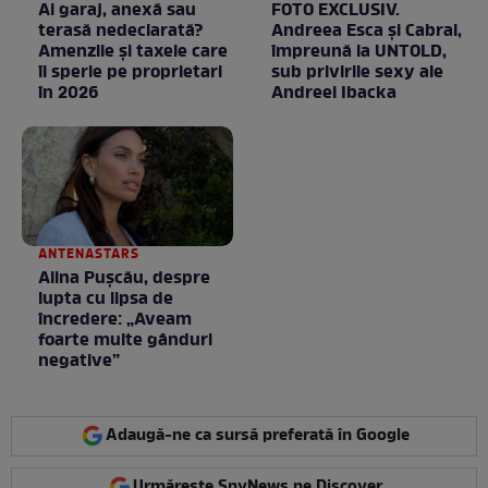
Ai garaj, anexă sau
FOTO EXCLUSIV.
terasă nedeclarată?
Andreea Esca şi Cabral,
Amenzile și taxele care
împreună la UNTOLD,
îi sperie pe proprietari
sub privirile sexy ale
în 2026
Andreei Ibacka
ANTENASTARS
Alina Pușcău, despre
lupta cu lipsa de
încredere: „Aveam
foarte multe gânduri
negative”
Adaugă-ne ca sursă preferată în Google
Urmărește SpyNews pe Discover