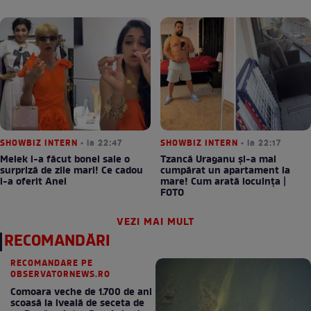
SHOWBIZ INTERN
• la 22:47
SHOWBIZ INTERN
• la 22:17
Melek i-a făcut bonei sale o
Tzancă Uraganu și-a mai
surpriză de zile mari! Ce cadou
cumpărat un apartament la
i-a oferit Anei
mare! Cum arată locuința |
FOTO
VEZI MAI MULT
RECOMANDĂRI
RECOMANDARE PE
OBSERVATORNEWS.RO
Comoara veche de 1.700 de ani
scoasă la iveală de seceta de