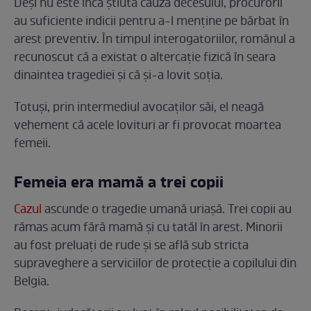
Deși nu este încă știută cauza decesului, procurorii
au suficiente indicii pentru a-l menține pe bărbat în
arest preventiv. În timpul interogatoriilor, românul a
recunoscut că a existat o altercație fizică în seara
dinaintea tragediei și că și-a lovit soția.
Totuși, prin intermediul avocaților săi, el neagă
vehement că acele lovituri ar fi provocat moartea
femeii.
Femeia era mamă a trei copii
Cazul
ascunde o tragedie umană uriașă. Trei copii au
rămas acum fără mamă și cu tatăl în arest. Minorii
au fost preluați de rude și se află sub stricta
supraveghere a serviciilor de protecție a copilului din
Belgia.