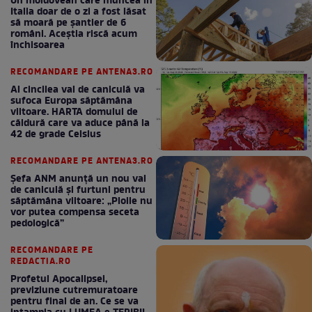
Un moldovean care muncea în
Italia doar de o zi a fost lăsat
să moară pe şantier de 6
români. Aceștia riscă acum
închisoarea
RECOMANDARE PE ANTENA3.RO
Al cincilea val de caniculă va
sufoca Europa săptămâna
viitoare. HARTA domului de
căldură care va aduce până la
42 de grade Celsius
RECOMANDARE PE ANTENA3.RO
Șefa ANM anunță un nou val
de caniculă și furtuni pentru
săptămâna viitoare: „Ploile nu
vor putea compensa seceta
pedologică”
RECOMANDARE PE
REDACTIA.RO
Profetul Apocalipsei,
previziune cutremuratoare
pentru final de an. Ce se va