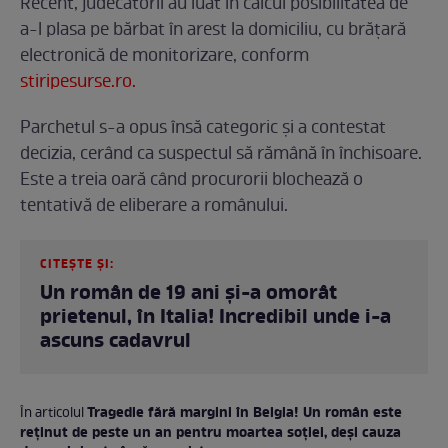
Recent, judecătorii au luat în calcul posibilitatea de
a-l plasa pe bărbat în arest la domiciliu, cu brățară
electronică de monitorizare, conform
stiripesurse.ro.
Parchetul s-a opus însă categoric și a contestat
decizia, cerând ca suspectul să rămână în închisoare.
Este a treia oară când procurorii blochează o
tentativă de eliberare a românului.
CITEȘTE ȘI:
Un român de 19 ani și-a omorât
prietenul, în Italia! Incredibil unde i-a
ascuns cadavrul
Tragedie fără margini în Belgia! Un român este
În articolul
reținut de peste un an pentru moartea soției, deși cauza