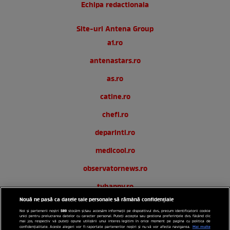
Echipa redactionala
Site-uri Antena Group
a1.ro
antenastars.ro
as.ro
catine.ro
chefi.ro
deparinti.ro
medicool.ro
observatornews.ro
tvhappy.ro
Nouă ne pasă ca datele tale personale să rămână confidențiale
useit.ro
589
Noi și partenerii noștri
stocăm și/sau accesăm informații pe dispozitivul dvs., precum identificatorii cookie
unici pentru prelucrarea datelor cu caracter personal. Puteți accepta sau gestiona preferințele dvs. făcând clic
zutv.ro
mai jos, respectiv vă puteți opune utilizării unui interes legitim în orice moment pe pagina cu politica de
Mai multe
confidențialitate. Aceste alegeri vor fi raportate partenerilor noștri și nu vă vor afecta navigarea.