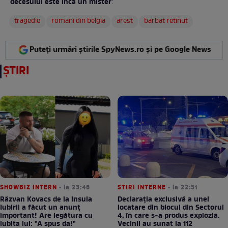
decesului este încă un mister
:
tragedie
romani din belgia
arest
barbat retinut
Puteți urmări știrile SpyNews.ro și pe Google News
ȘTIRI
SHOWBIZ INTERN
• la 23:46
STIRI INTERNE
• la 22:51
Răzvan Kovacs de la Insula
Declarația exclusivă a unei
Iubirii a făcut un anunț
locatare din blocul din Sectorul
important! Are legătura cu
4, în care s-a produs explozia.
iubita lui: "A spus da!"
Vecinii au sunat la 112