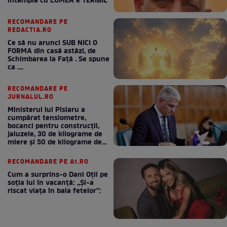
intampla cu LUMEA e TERIBIL
RECOMANDARE PE
REDACTIA.RO
Ce să nu arunci SUB NICI O
FORMA din casă astăzi, de
Schimbarea la Față . Se spune
ca ....
RECOMANDARE PE
JURNALUL.RO
Ministerul lui Pîslaru a
cumpărat tensiometre,
bocanci pentru construcții,
jaluzele, 30 de kilograme de
miere și 50 de kilograme de
cafea
RECOMANDARE PE A1.RO
Cum a surprins-o Dani Oțil pe
soția lui în vacanță: „Și-a
riscat viața în baia fetelor”: