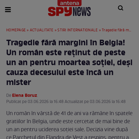
HOMEPAGE
»
ACTUALITATE
»
STIRI INTERNATIONALE
» Tragedie fără margini în Belgia! Un român este reținut de peste un an pentru moartea soției, deși cauza decesului este încă un mister
Tragedie fără margini în Belgia!
Un român este reținut de peste
un an pentru moartea soției, deși
cauza decesului este încă un
mister
Elena Boruz
De
.
Publicat pe 03.06.2026 la 16:48 Actualizat pe 03.06.2026 la 16:48
Un român în vârstă de 41 de ani va rămâne în spatele
gratiilor în Belgia, unde este cercetat de mai bine de
un an pentru uciderea soției sale. Decizia vine după
ce Parchetul din Flandra de Vest a respins, pentru a