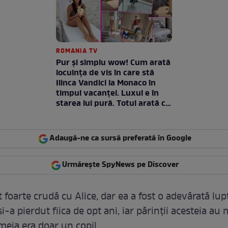
ROMANIA TV
Pur și simplu wow! Cum arată
locuința de vis în care stă
Ilinca Vandici la Monaco în
timpul vacanței. Luxul e în
starea lui pură. Totul arată ca
în filme! / GALERIE FOTO
Adaugă-ne ca sursă preferată în Google
Urmărește SpyNews pe Discover
t foarte crudă cu Alice, dar ea a fost o adevărată lup
i-a pierdut fiica de opt ani, iar părinții acesteia au 
meia era doar un copil.