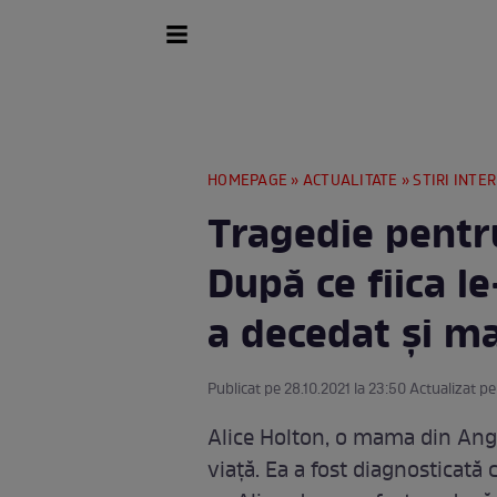
HOMEPAGE
»
ACTUALITATE
»
STIRI INTE
Tragedie pentru
După ce fiica le
a decedat și m
Publicat pe 28.10.2021 la 23:50 Actualizat pe
Alice Holton, o mama din Angli
viață. Ea a fost diagnosticată 