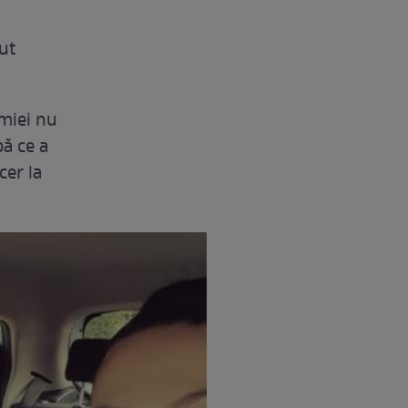
cut
miei nu
ă ce a
cer la