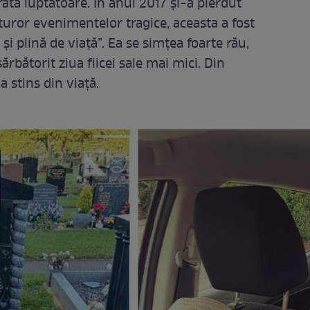
rată luptătoare. În anul 2017 și-a pierdut
tuturor evenimentelor tragice, aceasta a fost
 și plină de viață”. Ea se simțea foarte rău,
ărbătorit ziua fiicei sale mai mici. Din
a stins din viață.