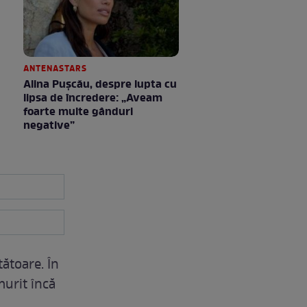
ANTENASTARS
Alina Pușcău, despre lupta cu
lipsa de încredere: „Aveam
foarte multe gânduri
negative”
tătoare. În
murit încă