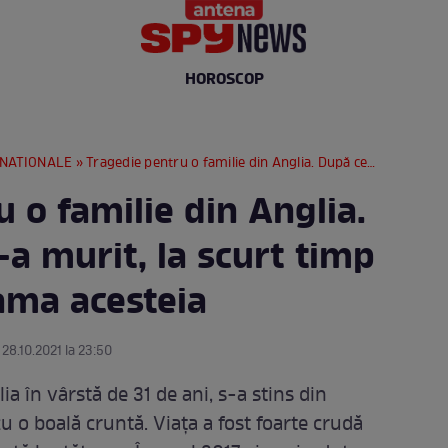
HOROSCOP
RNATIONALE
» Tragedie pentru o familie din Anglia. După ce fiica le-a murit, la scurt timp a decedat și mama acesteia
 o familie din Anglia.
-a murit, la scurt timp
ama acesteia
 28.10.2021 la 23:50
a în vârstă de 31 de ani, s-a stins din
cu o boală cruntă. Viața a fost foarte crudă