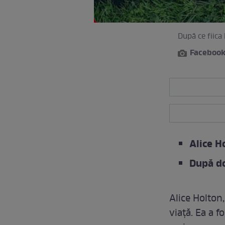
După ce fiica
Faceboo
Alice H
După do
Alice Holto
viață. Ea a f