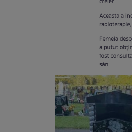
creier.
Aceasta a înc
radioterapie,
Femeia desco
a putut obți
fost consulta
sân.