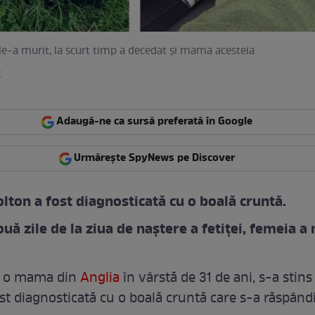
 le-a murit, la scurt timp a decedat și mama acesteia
k
Adaugă-ne ca sursă preferată în Google
Urmărește SpyNews pe Discover
olton a fost diagnosticată cu o boală cruntă.
uă zile de la ziua de naștere a fetiței, femeia a 
n, o mama din
Anglia
în vârstă de 31 de ani, s-a stins
ost diagnosticată cu o boală cruntă care s-a răspândi