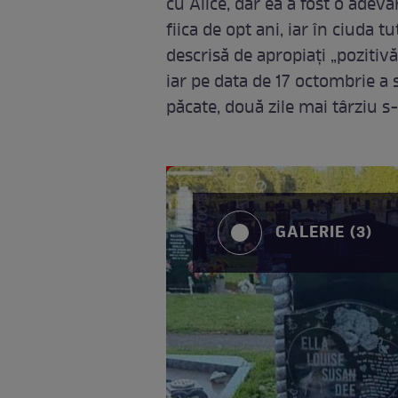
cu Alice, dar ea a fost o adevă
fiica de opt ani, iar în ciuda 
descrisă de apropiați „pozitivă
iar pe data de 17 octombrie a s
păcate, două zile mai târziu s-
GALERIE (3)