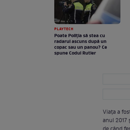
PLAYTECH
Poate Poliția să stea cu
radarul ascuns după un
copac sau un panou? Ce
spune Codul Rutier
Viața a fos
anul 2017 ș
de când fe