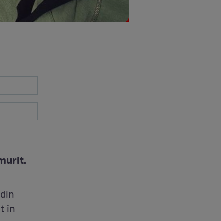
murit.
 din
t în