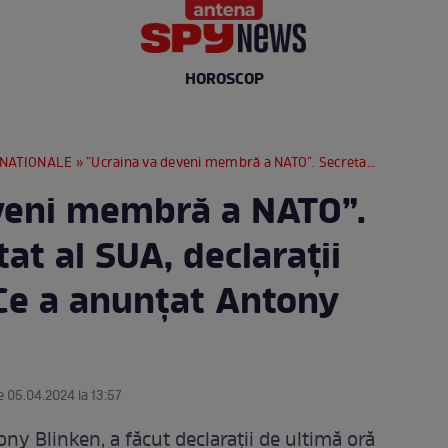
HOROSCOP
RNATIONALE
» ”Ucraina va deveni membră a NATO”. Secretarul de stat al SUA, declarații de ultimă oră! Ce a anunțat Antony Blinken
veni membră a NATO”.
at al SUA, declarații
 Ce a anunțat Antony
e 05.04.2024 la 13:57
ony Blinken, a făcut declarații de ultimă oră