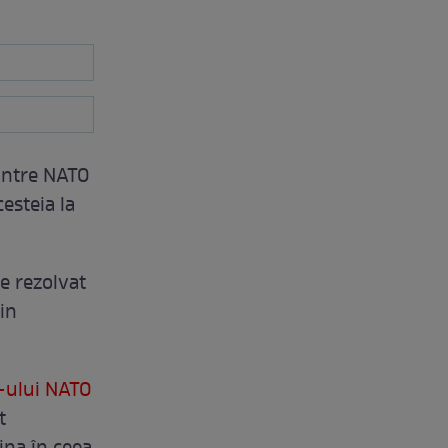
dintre NATO
cesteia la
e rezolvat
in
ului NATO
t