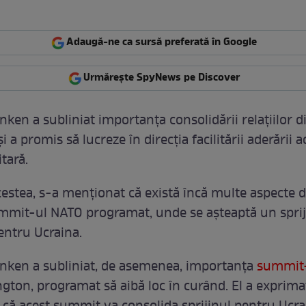
Adaugă-ne ca sursă preferată în Google
Urmărește SpyNews pe Discover
nken a subliniat importanța consolidării relațiilor 
și a promis să lucreze în direcția facilitării aderării a
itară.
cestea, s-a menționat că există încă multe aspecte d
mmit-ul NATO programat, unde se așteaptă un sprij
entru Ucraina.
nken a subliniat, de asemenea, importanța
summit-
gton, programat să aibă loc în curând. El a exprima