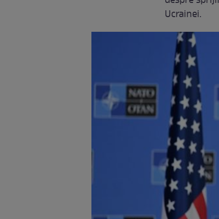
despre sprij
Ucrainei.