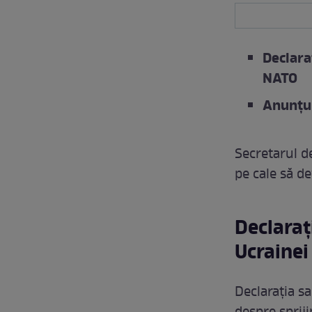
Declara
NATO
Anunțul
Secretarul d
pe cale să d
Declaraț
Ucrainei
Declarația sa