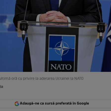
 ultimă oră cu privire la aderarea Ucrainei la NATO
ia
Adaugă-ne ca sursă preferată în Google