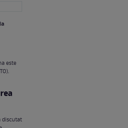
la
na este
TO).
area
a discutat