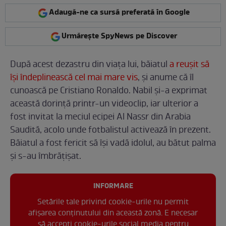
Adaugă-ne ca sursă preferată în Google
Urmărește SpyNews pe Discover
După acest dezastru din viața lui, băiatul
a reușit să
își îndeplinească cel mai mare vis
, și anume că îl
cunoască pe Cristiano Ronaldo. Nabil și-a exprimat
această dorință printr-un videoclip, iar ulterior a
fost invitat la meciul ecipei Al Nassr din Arabia
Saudită, acolo unde fotbalistul activează în prezent.
Băiatul a fost fericit să își vadă idolul, au bătut palma
și s-au îmbrățișat.
INFORMARE
Setările tale privind cookie-urile nu permit
afișarea conținutului din această zonă. E necesar
să accepți cookie-urile social media pentru