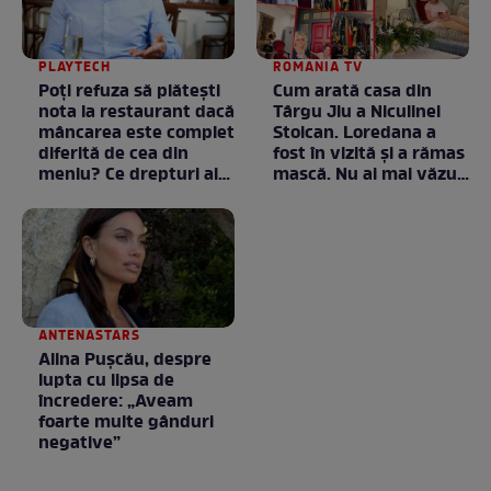
PLAYTECH
ROMANIA TV
Poți refuza să plătești
Cum arată casa din
nota la restaurant dacă
Târgu Jiu a Niculinei
mâncarea este complet
Stoican. Loredana a
diferită de cea din
fost în vizită și a rămas
meniu? Ce drepturi ai
mască. Nu ai mai văzut
ca client
la nimeni așa ceva:
Fără cuvinte / VIDEO
ANTENASTARS
Alina Pușcău, despre
lupta cu lipsa de
încredere: „Aveam
foarte multe gânduri
negative”