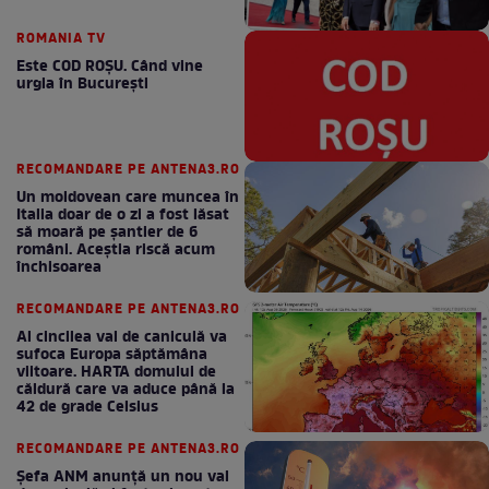
ROMANIA TV
Este COD ROŞU. Când vine
urgia în Bucureşti
RECOMANDARE PE ANTENA3.RO
Un moldovean care muncea în
Italia doar de o zi a fost lăsat
să moară pe şantier de 6
români. Aceștia riscă acum
închisoarea
RECOMANDARE PE ANTENA3.RO
Al cincilea val de caniculă va
sufoca Europa săptămâna
viitoare. HARTA domului de
căldură care va aduce până la
42 de grade Celsius
RECOMANDARE PE ANTENA3.RO
Șefa ANM anunță un nou val