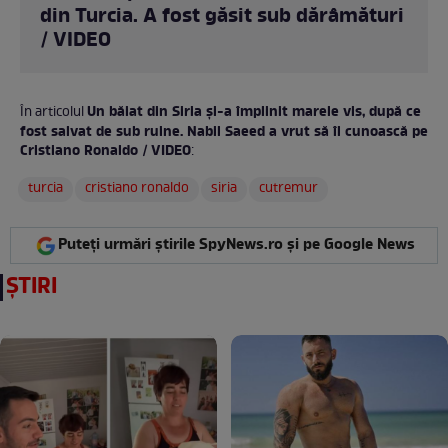
din Turcia. A fost găsit sub dărâmături
/ VIDEO
Un băiat din Siria și-a împlinit marele vis, după ce
În articolul
fost salvat de sub ruine. Nabil Saeed a vrut să îl cunoască pe
Cristiano Ronaldo / VIDEO
:
turcia
cristiano ronaldo
siria
cutremur
Puteți urmări știrile SpyNews.ro și pe Google News
ȘTIRI