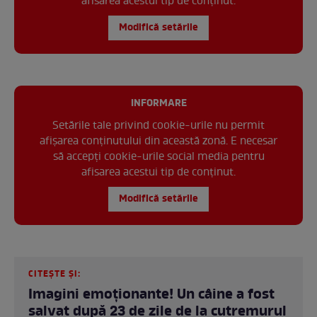
afisarea acestui tip de conținut.
Modifică setările
INFORMARE
Setările tale privind cookie-urile nu permit
afișarea conținutului din această zonă. E necesar
să accepți cookie-urile social media pentru
afisarea acestui tip de conținut.
Modifică setările
CITEȘTE ȘI:
Imagini emoționante! Un câine a fost
salvat după 23 de zile de la cutremurul