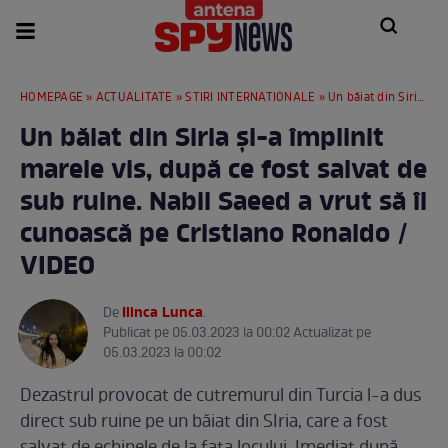
HOMEPAGE
»
ACTUALITATE
»
STIRI INTERNATIONALE
» Un băiat din Siria și-a împlinit marele vis, după ce fost salvat de sub ruine. Nabil Saeed a vrut să îl cunoască pe Cristiano Ronaldo / VIDEO
Un băiat din Siria și-a împlinit
marele vis, după ce fost salvat de
sub ruine. Nabil Saeed a vrut să îl
cunoască pe Cristiano Ronaldo /
VIDEO
Ilinca Lunca
De
.
Publicat pe 05.03.2023 la 00:02 Actualizat pe
05.03.2023 la 00:02
Dezastrul provocat de cutremurul din Turcia l-a dus
direct sub ruine pe un băiat din SIria, care a fost