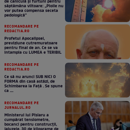
de caniculă și furtuni pentru
săptămâna viitoare: „Ploile nu
vor putea compensa seceta
pedologică”
RECOMANDARE PE
REDACTIA.RO
Profetul Apocalipsei,
previziune cutremuratoare
pentru final de an. Ce se va
intampla cu LUMEA e TERIBIL
RECOMANDARE PE
REDACTIA.RO
Ce să nu arunci SUB NICI O
FORMA din casă astăzi, de
Schimbarea la Față . Se spune
ca ....
RECOMANDARE PE
JURNALUL.RO
Ministerul lui Pîslaru a
cumpărat tensiometre,
bocanci pentru construcții,
jaluzele, 30 de kilograme de