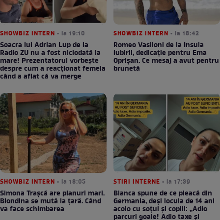
SHOWBIZ INTERN
• la 19:10
SHOWBIZ INTERN
• la 18:42
Soacra lui Adrian Lup de la
Romeo Vasiloni de la Insula
Radio ZU nu a fost niciodată la
iubirii, dedicație pentru Ema
mare! Prezentatorul vorbește
Oprișan. Ce mesaj a avut pentru
despre cum a reacționat femeia
brunetă
când a aflat că va merge
SHOWBIZ INTERN
• la 18:05
STIRI INTERNE
• la 17:39
Simona Trașcă are planuri mari.
Bianca spune de ce pleacă din
Blondina se mută la țară. Când
Germania, deși locuia de 14 ani
va face schimbarea
acolo cu soțul și copiii: „Adio
parcuri goale! Adio taxe și