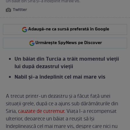
Un băiat din Siria și-a îndeplinit marele vis.
Twitter
Adaugă-ne ca sursă preferată în Google
Urmărește SpyNews pe Discover
Un băiat din Turcia a trăit momentul vieții
lui după dezastrul vieții
Nabil și-a îndeplinit cel mai mare vis
A trecut printr-un dezastru și a făcut față unei
situații grele, după ce a ajuns sub dărâmăturile din
Siria,
cauzate de cutremur.
Viața l-a recompensat
ulterior, deoarece un băiat a reușit să își
îndeplinească cel mai mare vis, despre care nici nu