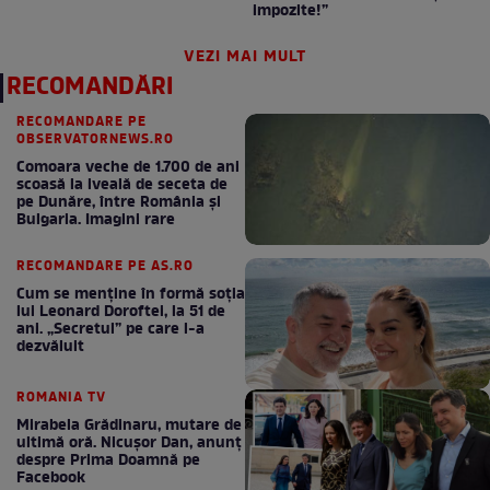
impozite!”
VEZI MAI MULT
RECOMANDĂRI
RECOMANDARE PE
OBSERVATORNEWS.RO
Comoara veche de 1.700 de ani
scoasă la iveală de seceta de
pe Dunăre, între România şi
Bulgaria. Imagini rare
RECOMANDARE PE AS.RO
Cum se menţine în formă soţia
lui Leonard Doroftei, la 51 de
ani. „Secretul” pe care l-a
dezvăluit
ROMANIA TV
Mirabela Grădinaru, mutare de
ultimă oră. Nicuşor Dan, anunţ
despre Prima Doamnă pe
Facebook