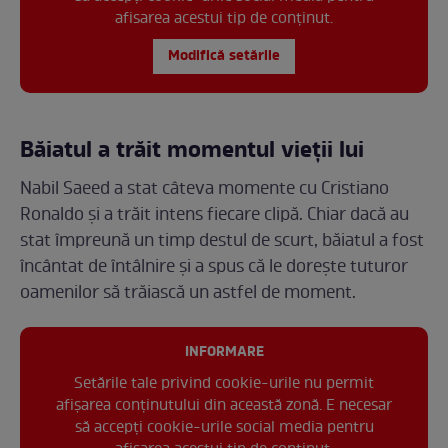
afisarea acestui tip de conținut.
Modifică setările
Băiatul a trăit momentul vieții lui
Nabil Saeed a stat câteva momente cu Cristiano
Ronaldo și a trăit intens fiecare clipă. Chiar dacă au
stat împreună un timp destul de scurt, băiatul a fost
încântat de întâlnire și a spus că le dorește tuturor
oamenilor să trăiască un astfel de moment.
INFORMARE
Setările tale privind cookie-urile nu permit
afișarea conținutului din această zonă. E necesar
să accepți cookie-urile social media pentru