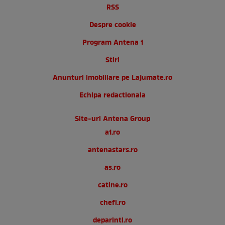
RSS
Despre cookie
Program Antena 1
Stiri
Anunturi imobiliare pe Lajumate.ro
Echipa redactionala
Site-uri Antena Group
a1.ro
antenastars.ro
as.ro
catine.ro
chefi.ro
deparinti.ro