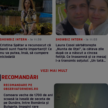
SHOWBIZ INTERN
• la 11:39
SHOWBIZ INTERN
• la 11:03
Cristina Spătar a recunoscut că
Laura Cosoi sărbătorește
banii sunt foarte importanți! Ce
„Nunta de Oțel”, la câteva zile
nu va putea, însă, să cumpere
după ce a născut a cincea
niciodată
fetiță. Ce înseamnă și ce mesaj
i-a transmis soțului: „Un tată
prezent schimbă totul”
VEZI MAI MULT
RECOMANDĂRI
RECOMANDARE PE
OBSERVATORNEWS.RO
Comoara veche de 1.700 de ani
scoasă la iveală de seceta de
pe Dunăre, între România şi
Bulgaria. Imagini rare