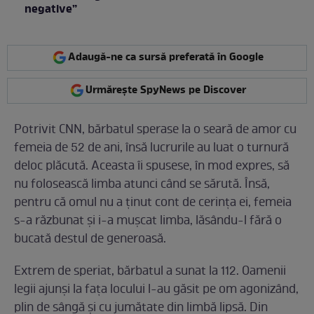
negative”
Adaugă-ne ca sursă preferată în Google
Urmărește SpyNews pe Discover
Potrivit CNN, bărbatul sperase la o seară de amor cu
femeia de 52 de ani, însă lucrurile au luat o turnură
deloc plăcută. Aceasta îi spusese, în mod expres, să
nu folosească limba atunci când se sărută. Însă,
pentru că omul nu a ținut cont de cerința ei, femeia
s-a răzbunat și i-a mușcat limba, lăsându-l fără o
bucată destul de generoasă.
Extrem de speriat, bărbatul a sunat la 112. Oamenii
legii ajunși la fața locului l-au găsit pe om agonizând,
plin de sângă și cu jumătate din limbă lipsă. Din