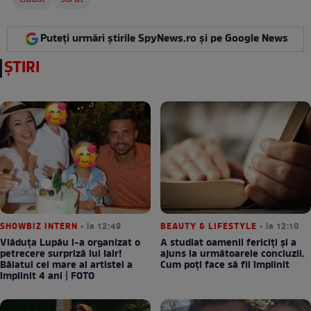
Puteți urmări știrile SpyNews.ro și pe Google News
ȘTIRI
SHOWBIZ INTERN
• la 12:49
BEAUTY & LIFESTYLE
• la 12:10
Vlăduța Lupău i-a organizat o
A studiat oamenii fericiți și a
petrecere surpriză lui Iair!
ajuns la următoarele concluzii.
Băiatul cel mare al artistei a
Cum poți face să fii împlinit
împlinit 4 ani | FOTO