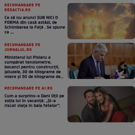
RECOMANDARE PE
REDACTIA.RO
Ce să nu arunci SUB NICI O
FORMA din casă astăzi, de
Schimbarea la Față . Se spune
ca ....
RECOMANDARE PE
JURNALUL.RO
Ministerul lui Pîslaru a
cumpărat tensiometre,
bocanci pentru construcții,
jaluzele, 30 de kilograme de
miere și 50 de kilograme de
cafea
RECOMANDARE PE A1.RO
Cum a surprins-o Dani Oțil pe
soția lui în vacanță: „Și-a
riscat viața în baia fetelor”: