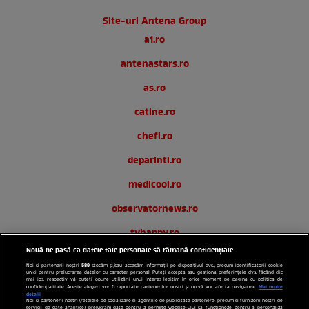
Site-uri Antena Group
a1.ro
antenastars.ro
as.ro
catine.ro
chefi.ro
deparinti.ro
medicool.ro
observatornews.ro
tvhappy.ro
Nouă ne pasă ca datele tale personale să rămână confidențiale
useit.ro
589
Noi și partenerii noștri
stocăm și/sau accesăm informații pe dispozitivul dvs., precum identificatorii cookie
unici pentru prelucrarea datelor cu caracter personal. Puteți accepta sau gestiona preferințele dvs. făcând clic
zutv.ro
mai jos, respectiv vă puteți opune utilizării unui interes legitim în orice moment pe pagina cu politica de
Mai multe
confidențialitate. Aceste alegeri vor fi raportate partenerilor noștri și nu vă vor afecta navigarea.
detalii
Noi si partenerii nostri (retelele de socializare si agentiile de publicitate partenere, precum si furnizorii nostri de
Trends AntenaPLAY
servicii de date analitice) prelucram date pentru a permite website-ului sa functioneze, pentru a personaliza