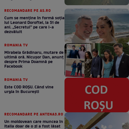
RECOMANDARE PE AS.RO
Cum se menţine în formă soţia
lui Leonard Doroftei, la 51 de
ani. „Secretul” pe care l-a
dezvăluit
ROMANIA TV
Mirabela Grădinaru, mutare de
ultimă oră. Nicuşor Dan, anunţ
despre Prima Doamnă pe
Facebook
ROMANIA TV
Este COD ROŞU. Când vine
urgia în Bucureşti
RECOMANDARE PE ANTENA3.RO
Un moldovean care muncea în
Italia doar de o zi a fost lăsat