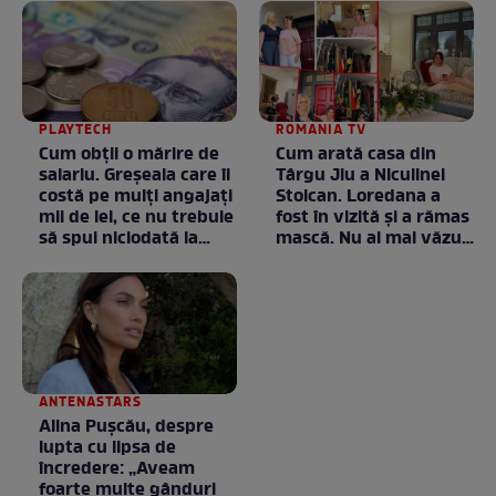
PLAYTECH
ROMANIA TV
Cum obții o mărire de
Cum arată casa din
salariu. Greșeala care îi
Târgu Jiu a Niculinei
costă pe mulți angajați
Stoican. Loredana a
mii de lei, ce nu trebuie
fost în vizită și a rămas
să spui niciodată la
mască. Nu ai mai văzut
negociere
la nimeni așa ceva:
Fără cuvinte / VIDEO
ANTENASTARS
Alina Pușcău, despre
lupta cu lipsa de
încredere: „Aveam
foarte multe gânduri