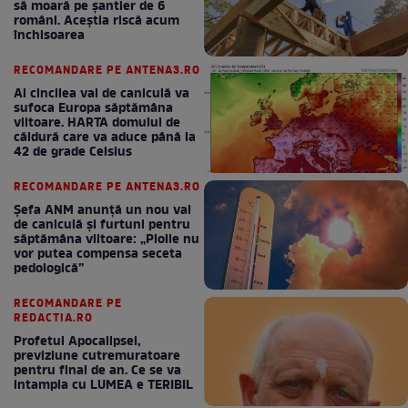
să moară pe şantier de 6
români. Aceștia riscă acum
închisoarea
RECOMANDARE PE ANTENA3.RO
Al cincilea val de caniculă va
sufoca Europa săptămâna
viitoare. HARTA domului de
căldură care va aduce până la
42 de grade Celsius
RECOMANDARE PE ANTENA3.RO
Șefa ANM anunță un nou val
de caniculă și furtuni pentru
săptămâna viitoare: „Ploile nu
vor putea compensa seceta
pedologică”
RECOMANDARE PE
REDACTIA.RO
Profetul Apocalipsei,
previziune cutremuratoare
pentru final de an. Ce se va
intampla cu LUMEA e TERIBIL