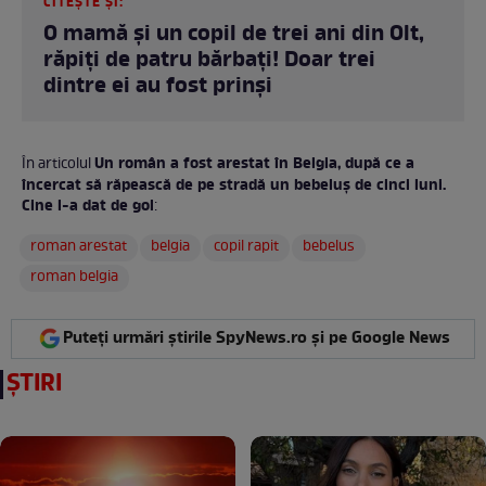
CITEȘTE ȘI:
O mamă și un copil de trei ani din Olt,
răpiți de patru bărbați! Doar trei
dintre ei au fost prinși
Un român a fost arestat în Belgia, după ce a
În articolul
încercat să răpească de pe stradă un bebeluș de cinci luni.
Cine l-a dat de gol
:
roman arestat
belgia
copil rapit
bebelus
roman belgia
Puteți urmări știrile SpyNews.ro și pe Google News
ȘTIRI