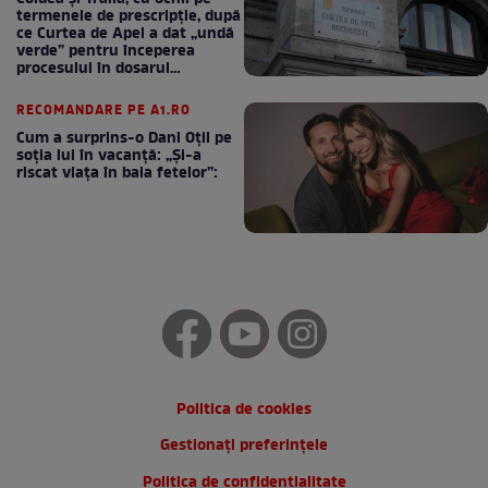
termenele de prescripție, după
ce Curtea de Apel a dat „undă
verde” pentru începerea
procesului în dosarul
„Generalilor”
RECOMANDARE PE A1.RO
Cum a surprins-o Dani Oțil pe
soția lui în vacanță: „Și-a
riscat viața în baia fetelor”:
Politica de cookies
Gestionați preferințele
Politica de confidentialitate