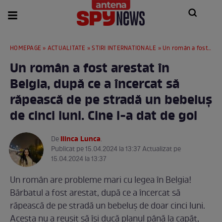
HOMEPAGE
»
ACTUALITATE
»
STIRI INTERNATIONALE
» Un român a fost arestat în Belgia, după ce a încercat să răpească de pe stradă un bebeluș de cinci luni. Cine l-a dat de gol
Un român a fost arestat în
Belgia, după ce a încercat să
răpească de pe stradă un bebeluș
de cinci luni. Cine l-a dat de gol
Ilinca Lunca
De
.
Publicat pe 15.04.2024 la 13:37 Actualizat pe
15.04.2024 la 13:37
Un român are probleme mari cu legea în Belgia!
Bărbatul a fost arestat, după ce a încercat să
răpească de pe stradă un bebeluș de doar cinci luni.
Acesta nu a reușit să își ducă planul până la capăt,