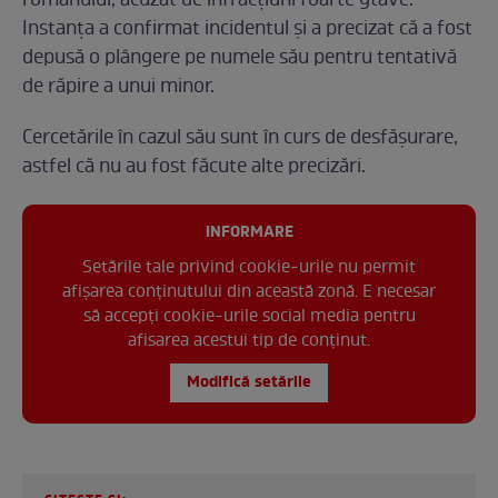
românului, acuzat de infracțiuni foarte gtave.
Instanța a confirmat incidentul și a precizat că a fost
depusă o plângere pe numele său pentru tentativă
de răpire a unui minor.
Cercetările în cazul său sunt în curs de desfășurare,
astfel că nu au fost făcute alte precizări.
INFORMARE
Setările tale privind cookie-urile nu permit
afișarea conținutului din această zonă. E necesar
să accepți cookie-urile social media pentru
afisarea acestui tip de conținut.
Modifică setările