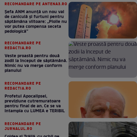
RECOMANDARE PE ANTENA3.RO
Șefa ANM anunță un nou val
de caniculă și furtuni pentru
săptămâna viitoare: „Ploile nu
vor putea compensa seceta
pedologică”
RECOMANDARE PE
REDACTIA.RO
Veste proastă pentru două
zodii la început de săptămână.
Nimic nu va merge conform
planului
RECOMANDARE PE
REDACTIA.RO
Profetul Apocalipsei,
previziune cutremuratoare
pentru final de an. Ce se va
intampla cu LUMEA e TERIBIL
RECOMANDARE PE
JURNALUL.RO
Coldea și Trăilă, cu ochii pe