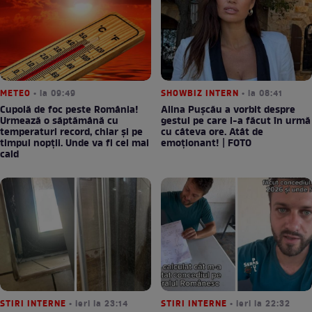
METEO
• la 09:49
SHOWBIZ INTERN
• la 08:41
Cupolă de foc peste România!
Alina Pușcău a vorbit despre
Urmează o săptămână cu
gestul pe care l-a făcut în urmă
temperaturi record, chiar și pe
cu câteva ore. Atât de
timpul nopții. Unde va fi cel mai
emoționant! | FOTO
cald
STIRI INTERNE
• ieri la 23:14
STIRI INTERNE
• ieri la 22:32