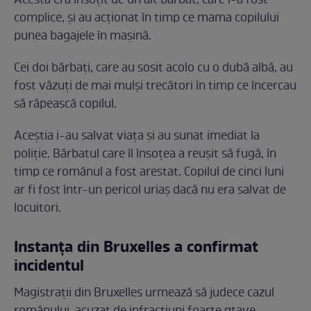
Acesta era însoțit de un alt bărbat, care i-a fost
complice, și au acționat în timp ce mama copilului
punea bagajele în mașină.
Cei doi bărbați, care au sosit acolo cu o dubă albă, au
fost văzuți de mai mulși trecători în timp ce încercau
să răpească copilul.
Aceștia i-au salvat viața și au sunat imediat la
poliție. Bărbatul care îl însoțea a reușit să fugă, în
timp ce românul a fost arestat. Copilul de cinci luni
ar fi fost într-un pericol uriaș dacă nu era salvat de
locuitori.
Instanța din Bruxelles a confirmat
incidentul
Magistrații din Bruxelles urmează să judece cazul