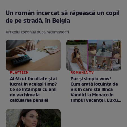
Un român încercat să răpească un copil
de pe stradă, în Belgia
Articolul continuă după recomandări
PLAYTECH
ROMANIA TV
Ai făcut facultate și ai
Pur și simplu wow!
lucrat în același timp?
Cum arată locuința de
Ce se întâmplă cu anii
vis în care stă Ilinca
de vechime la
Vandici la Monaco în
calcularea pensiei
timpul vacanței. Luxul
e în starea lui pură.
Totul arată ca în filme!
/ GALERIE FOTO