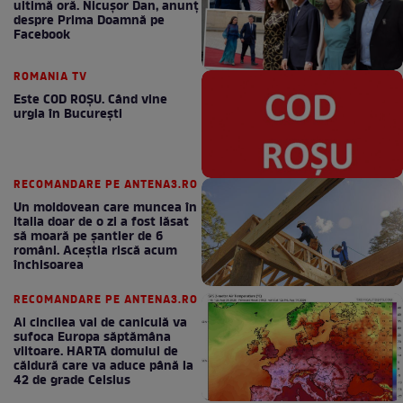
ultimă oră. Nicuşor Dan, anunţ
despre Prima Doamnă pe
Facebook
ROMANIA TV
Este COD ROŞU. Când vine
urgia în Bucureşti
RECOMANDARE PE ANTENA3.RO
Un moldovean care muncea în
Italia doar de o zi a fost lăsat
să moară pe şantier de 6
români. Aceștia riscă acum
închisoarea
RECOMANDARE PE ANTENA3.RO
Al cincilea val de caniculă va
sufoca Europa săptămâna
viitoare. HARTA domului de
căldură care va aduce până la
42 de grade Celsius