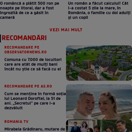
O româncă a plătit 500 ron pe
Un român a făcut calculul! Cât
noapte pe litoral, dar a fost
l-a costat 5 zile la mare, în
îngrozită de ce a găsit în
România, o familie cu doi adulți
cameră
și un copil
VEZI MAI MULT
RECOMANDĂRI
RECOMANDARE PE
OBSERVATORNEWS.RO
Comuna cu 7.000 de locuitori
care are atât de mulți bani
încât nu știe ce să facă cu ei
RECOMANDARE PE AS.RO
Cum se menţine în formă soţia
lui Leonard Doroftei, la 51 de
ani. „Secretul” pe care l-a
dezvăluit
ROMANIA TV
Mirabela Grădinaru, mutare de