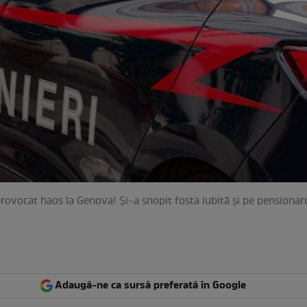
ovocat haos la Genova! Și-a snopit fosta iubită și pe pensionaru
Adaugă-ne ca sursă preferată în Google