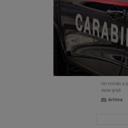
Un român a pr
avea grijă
Arhiva