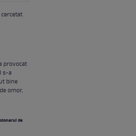
 cercetat
-a provocat
l s-a
ut bine
 de omor,
nsionarul de