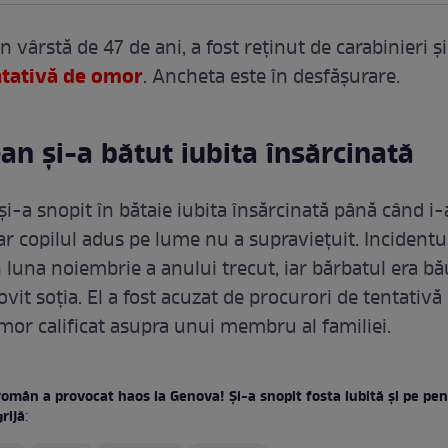
 vârstă de 47 de ani, a fost reținut de carabinieri și
ntativă de omor
. Ancheta este în desfășurare.
an și-a bătut iubita însărcinată
și-a snopit în bătaie iubita însărcinată până când i
ar copilul adus pe lume nu a supraviețuit. Incidentu
n luna noiembrie a anului trecut, iar bărbatul era bă
ovit soția. El a fost acuzat de procurori de tentativă
omor calificat asupra unui membru al familiei.
român a provocat haos la Genova! Și-a snopit fosta iubită și pe pe
rijă
: