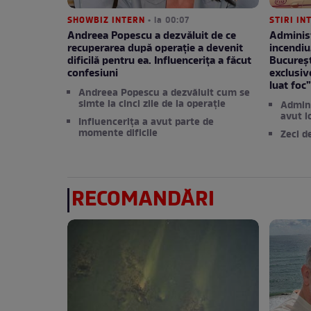
SHOWBIZ INTERN
• la 00:07
STIRI IN
Andreea Popescu a dezvăluit de ce
Administ
recuperarea după operație a devenit
incendiu
dificilă pentru ea. Influencerița a făcut
București
confesiuni
exclusiv
luat foc
Andreea Popescu a dezvăluit cum se
simte la cinci zile de la operație
Admini
avut l
Influencerița a avut parte de
momente dificile
Zeci d
RECOMANDĂRI