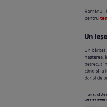
Românul, în
te
pentru
Un ieșe
Un bărbat 
nașterea, i
petrecut î
când și-a l
dar și de 
Un 
În articolul
care ea avea g