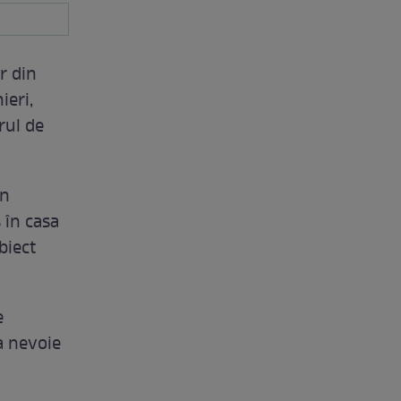
r din
ieri,
rul de
în
 în casa
biect
e
ea nevoie