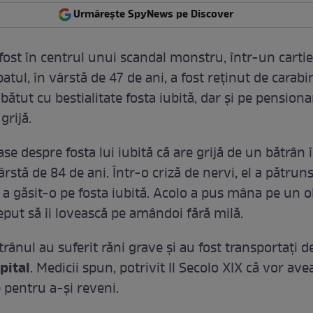
Urmărește SpyNews pe Discover
ost în centrul unui scandal monstru, într-un cartie
tul, în vârstă de 47 de ani, a fost reținut de carabin
bătut cu bestialitate fosta iubită, dar și pe pensiona
grijă.
e despre fosta lui iubită că are grijă de un bătrân 
rstă de 84 de ani. Într-o criză de nervi, el a pătruns
i a găsit-o pe fosta iubită. Acolo a pus mâna pe un o
eput să îi lovească pe amândoi fără milă.
rânul au suferit răni grave și au fost transportați d
pital
. Medicii spun, potrivit Il Secolo XIX că vor av
 pentru a-și reveni.