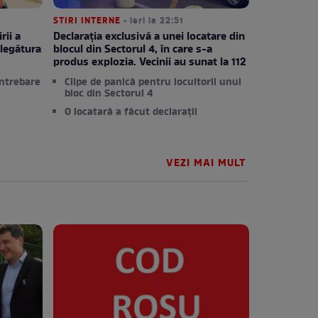
STIRI INTERNE
• ieri la 22:51
rii a
Declarația exclusivă a unei locatare din
legătura
blocul din Sectorul 4, în care s-a
produs explozia. Vecinii au sunat la 112
întrebare
Clipe de panică pentru locuitorii unui
bloc din Sectorul 4
O locatară a făcut declarații
VEZI MAI MULT