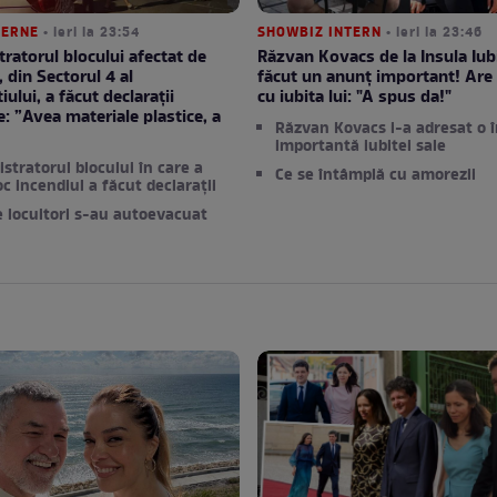
TERNE
• ieri la 23:54
SHOWBIZ INTERN
• ieri la 23:46
ratorul blocului afectat de
Răzvan Kovacs de la Insula Iubi
, din Sectorul 4 al
făcut un anunț important! Are 
ului, a făcut declarații
cu iubita lui: "A spus da!"
e: ”Avea materiale plastice, a
Răzvan Kovacs i-a adresat o 
”
importantă iubitei sale
stratorul blocului în care a
Ce se întâmplă cu amorezii
oc incendiul a făcut declarații
e locuitori s-au autoevacuat