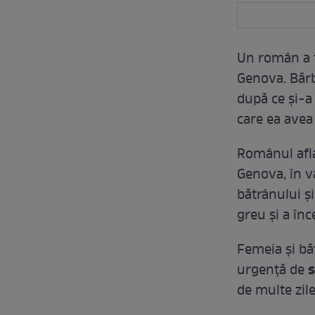
Un român a f
Genova. Bărba
după ce și-a 
care ea avea 
Românul aflas
Genova, în vâ
bătrânului ș
greu și a înc
Femeia și băt
s
urgență de
de multe zile