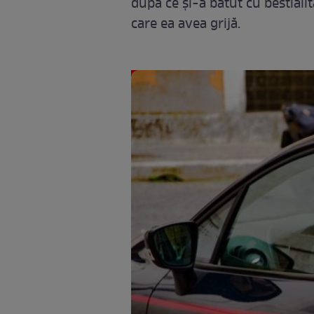
după ce și-a bătut cu bestialit
care ea avea grijă.