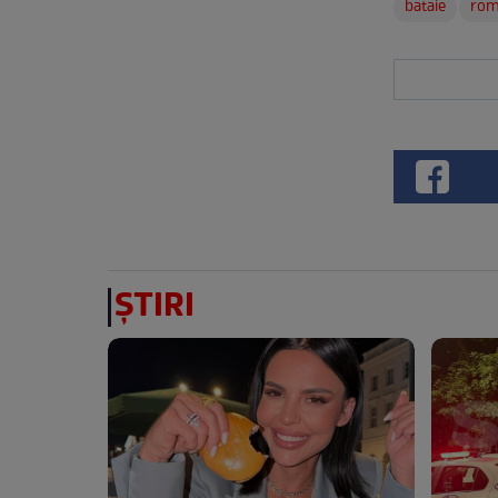
bataie
ro
ȘTIRI