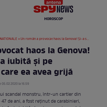
HOROSCOP
RNATIONALE
» Un român a provocat haos la Genova! Și-a snopit fosta iubită și pe pensionarul de care ea avea grijă
vocat haos la Genova!
a iubită și pe
care ea avea grijă
e 05.02.2020 la 16:59
ui scandal monstru, într-un cartier din
47 de ani, a fost reținut de carabinieri,