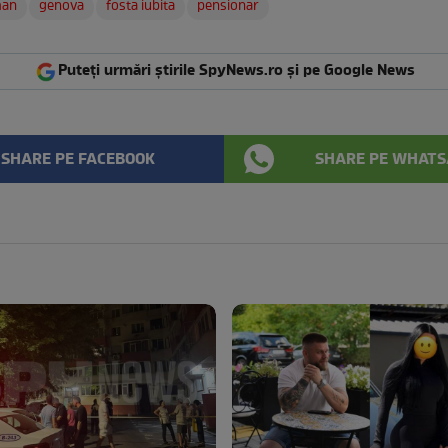
man
genova
fosta iubita
pensionar
Puteți urmări știrile SpyNews.ro și pe Google News
SHARE PE FACEBOOK
SHARE PE WHATS