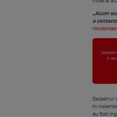
moarte atu
„Acum sun
a contacta
rondoniao
Setările
E nec
Dezastrul s
în noiembri
au fost îng