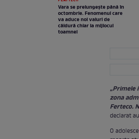
PLAYTECH
Vara se prelungeşte până în
octombrie. Fenomenul care
va aduce noi valuri de
căldură chiar la mijlocul
toamnei
„Primele i
zona admin
Ferteco. N
declarat au
O adolescen