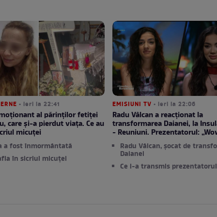
TERNE
• ieri la 22:41
EMISIUNI TV
• ieri la 22:06
moționant al părinților fetiței
Radu Vâlcan a reacționat la
u, care și-a pierdut viața. Ce au
transformarea Daianei, la Insula
criul micuței
- Reuniuni. Prezentatorul: „Wo
a a fost înmormântată
Radu Vâlcan, șocat de transf
Daianei
afla în sicriul micuței
Ce i-a transmis prezentatorul