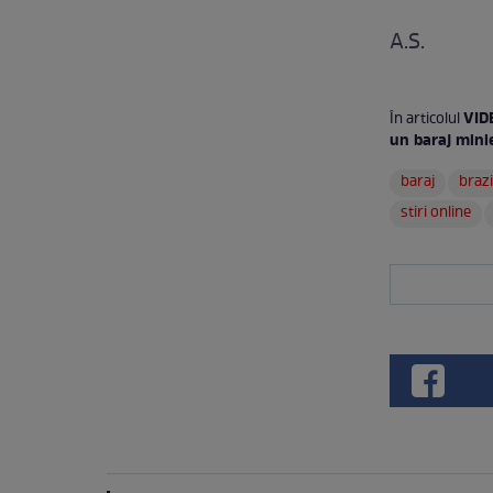
A.S.
VIDE
În articolul
un baraj mini
baraj
brazi
stiri online