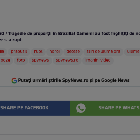
O / Tragedie de proporţii în Brazilia! Oamenii au fost înghiţiţi de n
er s-a rupt
:
lia
prabusit
rupt
noroi
decese
stiri de ultima ora
ultimel
poze
foto
spynews
spynews.ro
imagini video
Puteți urmări știrile SpyNews.ro și pe Google News
SHARE PE FACEBOOK
SHARE PE WHATS