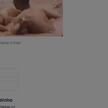
 baraj minier
dinho
 deşeuri