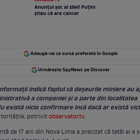
ROMANIA TV
Anunţul şoc al zilei! Puţini
ştiau că are cancer
Adaugă-ne ca sursă preferată în Google
Urmărește SpyNews pe Discover
nformații indică faptul că deșeurile miniere au a
istrativă a companiei și o parte din localitatea 
u există nicio confirmare încă dacă ar există vi
torităţile, potrivit
observator.tv
.
tă de 17 ani din Nova Lima a precizat că tatăl ei a 