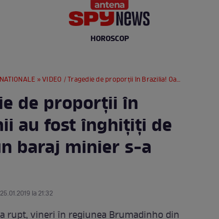
HOROSCOP
RNATIONALE
» VIDEO / Tragedie de proporţii în Brazilia! Oamenii au fost înghiţiţi de noroi după ce un baraj minier s-a rupt
e de proporţii în
i au fost înghiţiţi de
n baraj minier s-a
 25.01.2019 la 21:32
s-a rupt, vineri în regiunea Brumadinho din