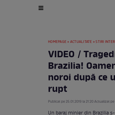
HOMEPAGE
»
ACTUALITATE
»
STIRI INTE
VIDEO / Tragedi
Brazilia! Oameni
noroi după ce u
rupt
Publicat pe 25.01.2019 la 21:20 Actualizat pe
Un baraj minier din Brazilia 