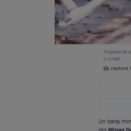
Tragedie de p
s-a rupt
captura 
Un baraj min
Minas G
din