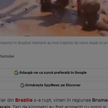
roporţii în Brazilia! Oamenii au fost înghiţiţi de noroi după ce un
Youtube
Adaugă-ne ca sursă preferată în Google
Urmărește SpyNews pe Discover
Brazilia
Bruma
ier din
s-a rupt, vineri în regiunea
erais
. Zeci de kilometri au fost acoperiţi cu noroi şi