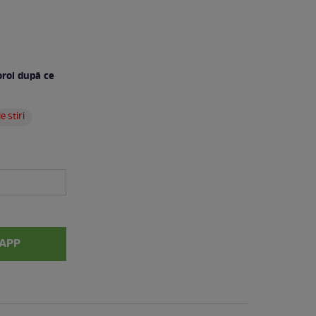
oroi după ce
e stiri
APP