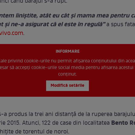
nci când barajul s-a rupt.
tem liniştite, atât eu cât şi mama mea pentru c
t şi ne-a asigurat că el este în regulă”
a spus fata,
vivo.com
.
INFORMARE
 tale privind cookie-urile nu permit afișarea conținutului din acea
esar să accepți cookie-urile social media pentru afisarea acestui 
conținut.
Modifică setările
-a produs la trei ani distanţă de la ruperea barajul
Bento R
e 2015. Atunci, 122 de case din localitatea
hițite de torentul de noroi.