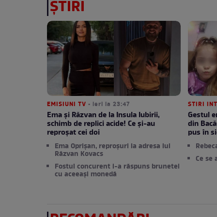
ȘTIRI
EMISIUNI TV
• ieri la 23:47
STIRI IN
Ema și Răzvan de la Insula Iubirii,
Gestul e
schimb de replici acide! Ce și-au
din Bacă
reproșat cei doi
pus în si
Ema Oprișan, reproșuri la adresa lui
Rebec
Răzvan Kovacs
Ce se 
Fostul concurent i-a răspuns brunetei
cu aceeași monedă