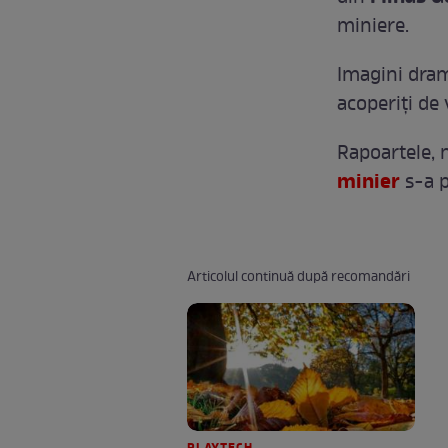
miniere.
Imagini dram
acoperiţi de 
Rapoartele, 
minier
s-a p
Articolul continuă după recomandări