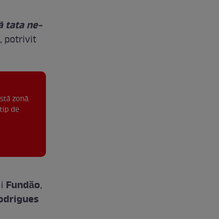
ă tata ne-
 potrivit
stă zonă.
tip de
Fundão
ui
,
odrigues