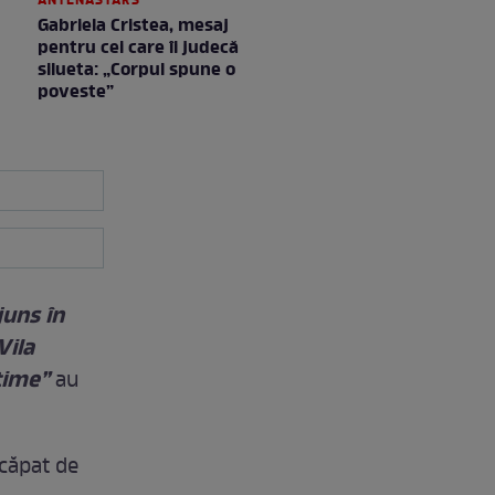
ANTENASTARS
Gabriela Cristea, mesaj
pentru cei care îi judecă
silueta: „Corpul spune o
poveste”
juns în
Vila
ctime”
au
scăpat de