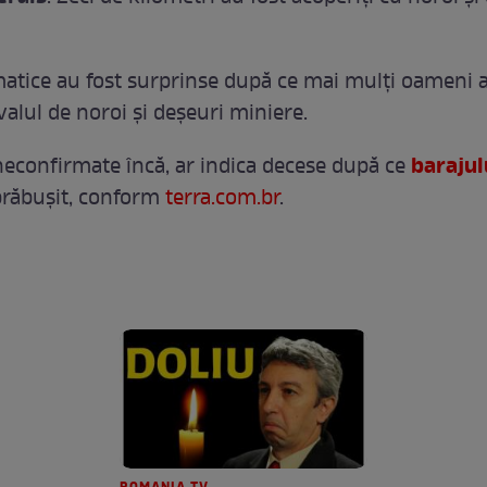
atice au fost surprinse după ce mai mulţi oameni a
valul de noroi şi deşeuri miniere.
barajul
neconfirmate încă, ar indica decese după ce
răbuşit, conform
terra.com.br
.