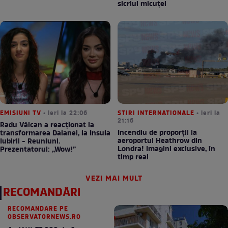
sicriul micuței
EMISIUNI TV
• ieri la 22:06
STIRI INTERNATIONALE
• ieri la
21:16
Radu Vâlcan a reacționat la
Incendiu de proporții la
transformarea Daianei, la Insula
aeroportul Heathrow din
Iubirii - Reuniuni.
Londra! Imagini exclusive, în
Prezentatorul: „Wow!”
timp real
VEZI MAI MULT
RECOMANDĂRI
RECOMANDARE PE
OBSERVATORNEWS.RO