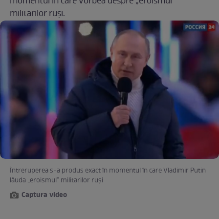
momentul în care vorbea despre „eroismul”
militarilor ruși.
Întreruperea s-a produs exact în momentul în care Vladimir Putin
lăuda „eroismul” militarilor ruși
Captura video