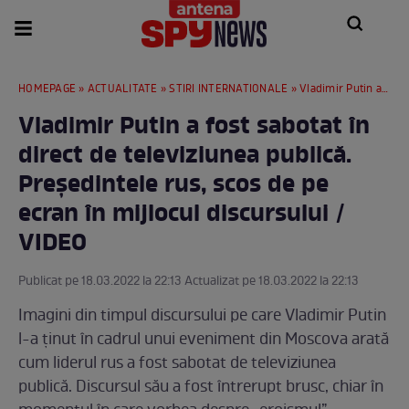
HOMEPAGE
»
ACTUALITATE
»
STIRI INTERNATIONALE
» Vladimir Putin a fost sabotat în direct de televiziunea publică. Președintele rus, scos de pe ecran în mijlocul discursului / VIDEO
Vladimir Putin a fost sabotat în
direct de televiziunea publică.
Președintele rus, scos de pe
ecran în mijlocul discursului /
VIDEO
Publicat pe 18.03.2022 la 22:13 Actualizat pe 18.03.2022 la 22:13
Imagini din timpul discursului pe care Vladimir Putin
l-a ținut în cadrul unui eveniment din Moscova arată
cum liderul rus a fost sabotat de televiziunea
publică. Discursul său a fost întrerupt brusc, chiar în