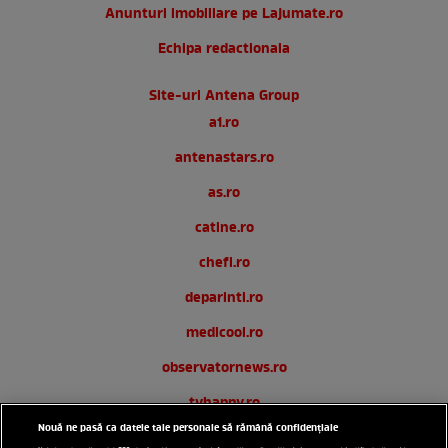
Anunturi imobiliare pe Lajumate.ro
Echipa redactionala
Site-uri Antena Group
a1.ro
antenastars.ro
as.ro
catine.ro
chefi.ro
deparinti.ro
medicool.ro
observatornews.ro
tvhappy.ro
Nouă ne pasă ca datele tale personale să rămână confidențiale
useit.ro