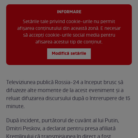
INFORMARE
Setările tale privind cookie-urile nu permit
afișarea conținutului din această zonă. E necesar
să accepți cookie-urile social media pentru
afisarea acestui tip de conținut.
Modifică setările
Televiziunea publică Rossia-24 a început brusc să
difuzeze alte momente de la acest eveniment și a
reluat difuzarea discursului după o întrerupere de 15
minute.
După incident, purtătorul de cuvânt al lui Putin,
Dmitri Peskov, a declarat pentru presa afiliată
Kremlinului că transmisiunea în direct a fost