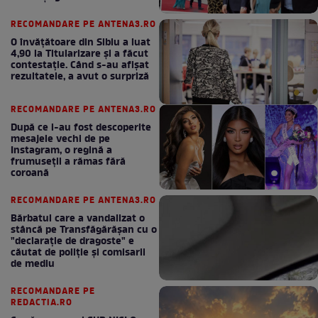
bun în fiecare lună!
RECOMANDARE PE ANTENA3.RO
O învățătoare din Sibiu a luat
4,90 la Titularizare și a făcut
contestație. Când s-au afișat
rezultatele, a avut o surpriză
RECOMANDARE PE ANTENA3.RO
După ce i-au fost descoperite
mesajele vechi de pe
Instagram, o regină a
frumuseții a rămas fără
coroană
RECOMANDARE PE ANTENA3.RO
Bărbatul care a vandalizat o
stâncă pe Transfăgărășan cu o
"declaraţie de dragoste" e
căutat de poliție și comisarii
de mediu
RECOMANDARE PE
REDACTIA.RO