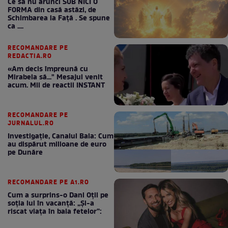
Ce să nu arunci SUB NICI O
FORMA din casă astăzi, de
Schimbarea la Față . Se spune
ca ....
RECOMANDARE PE
REDACTIA.RO
«Am decis împreună cu
Mirabela să..." Mesajul venit
acum. Mii de reactii INSTANT
RECOMANDARE PE
JURNALUL.RO
Investigație, Canalul Bala: Cum
au dispărut milioane de euro
pe Dunăre
RECOMANDARE PE A1.RO
Cum a surprins-o Dani Oțil pe
soția lui în vacanță: „Și-a
riscat viața în baia fetelor”: