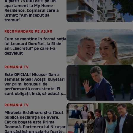
A plătit 75.000 de € pe un
apartament la My Home
Residence. Coşmarul care a
urmat: "Am început să
tremur"
RECOMANDARE PE AS.RO
Cum se menţine în formă soţia
lui Leonard Doroftei, la 51 de
ani. „Secretul” pe care l-a
dezvăluit
ROMANIA TV
Este OFICIAL! Nicușor Dan a
semnat legea! Acești bugetari
vor primi bonusuri de
performanță consistente. Ei
sunt obligați, însă, să aducă și
bani la bugetul de stat
ROMANIA TV
Mirabela Grădinaru și-a făcut
publică declarația de avere.
Cât de bogată este Prima
Doamnă. Partenera lui Nicușor
Dan câștigă un salariu foarte