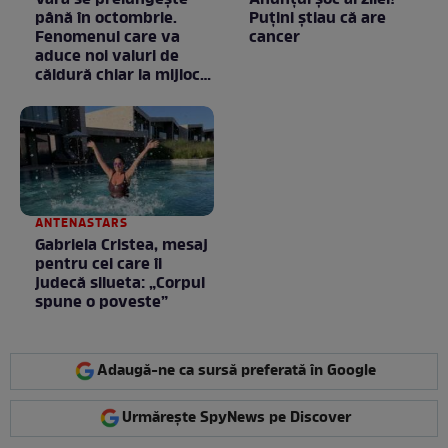
Vara se prelungeşte
Anunţul şoc al zilei!
până în octombrie.
Puţini ştiau că are
Fenomenul care va
cancer
aduce noi valuri de
căldură chiar la mijlocul
toamnei
ANTENASTARS
Gabriela Cristea, mesaj
pentru cei care îi
judecă silueta: „Corpul
spune o poveste”
Adaugă-ne ca sursă preferată în Google
Urmărește SpyNews pe Discover