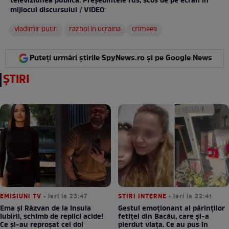
televiziunea publică. Președintele rus, scos de pe ecran în
mijlocul discursului / VIDEO
:
vladimir putin
razboi in ucraina
crimeea
Puteți urmări știrile SpyNews.ro și pe Google News
ȘTIRI
EMISIUNI TV
• ieri la 23:47
STIRI INTERNE
• ieri la 22:41
Ema și Răzvan de la Insula
Gestul emoționant al părinților
Iubirii, schimb de replici acide!
fetiței din Bacău, care și-a
Ce și-au reproșat cei doi
pierdut viața. Ce au pus în