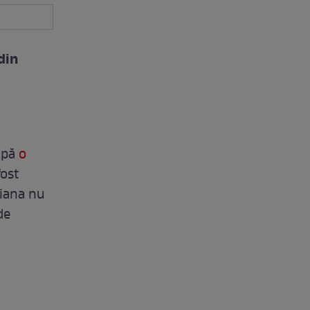
din
upă
o
fost
riana nu
de