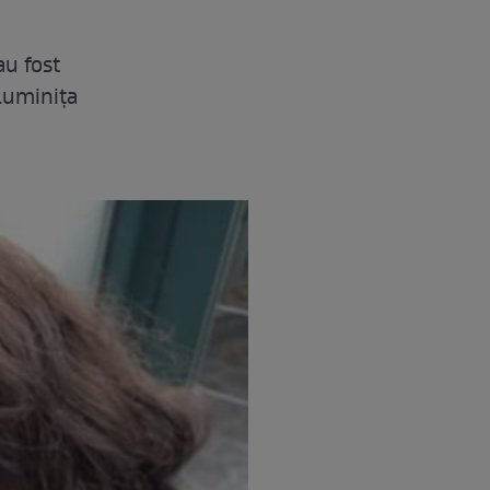
au fost
 Luminița