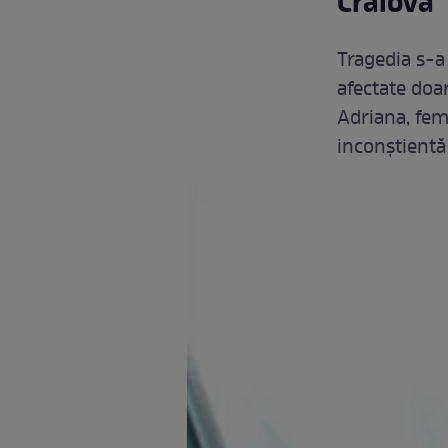
Craiova
Tragedia s-a
afectate doa
Adriana, feme
inconștientă