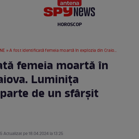
HOROSCOP
RNE
» A fost identificată femeia moartă în explozia din Craiova. Luminița Adriana a avut parte de un sfârșit tragic / FOTO
cată femeia moartă în
aiova. Luminița
parte de un sfârșit
25 Actualizat pe 18.04.2024 la 13:25