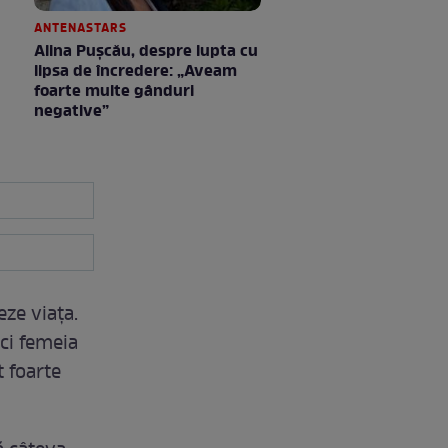
ANTENASTARS
Alina Pușcău, despre lupta cu
lipsa de încredere: „Aveam
foarte multe gânduri
negative”
eze viața.
ăci femeia
t foarte