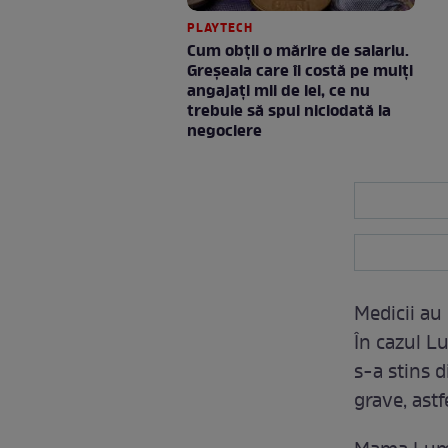
PLAYTECH
Cum obții o mărire de salariu.
Greșeala care îi costă pe mulți
angajați mii de lei, ce nu
trebuie să spui niciodată la
negociere
Medicii au 
În cazul Lu
s-a stins d
grave, astf