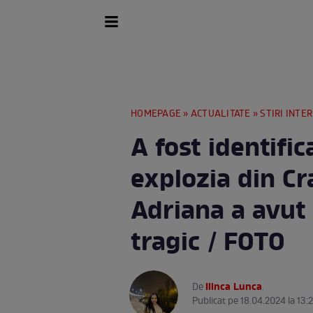
HOMEPAGE
»
ACTUALITATE
»
STIRI INTE
A fost identifi
explozia din Cr
Adriana a avut 
tragic / FOTO
Ilinca Lunca
De
.
Publicat pe 18.04.2024 la 13: