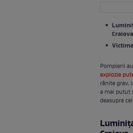
Luminiț
Craiov
Victima
Pompierii au
explozie put
rănite grav,
a mai putut 
deasupra cel
Luminița