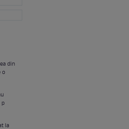
sea din
e o
au
 p
t la