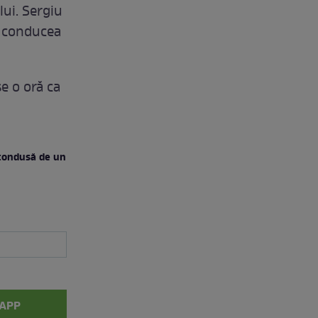
lui. Sergiu
o conducea
se o oră ca
 condusă de un
APP