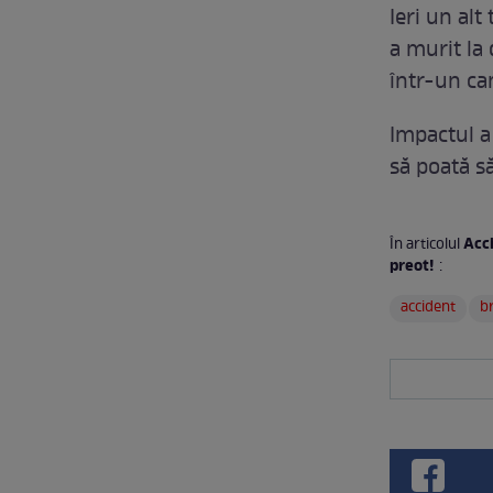
Ieri un alt
a murit la
într-un ca
Impactul a 
să poată s
Acc
În articolul
preot!
:
accident
br