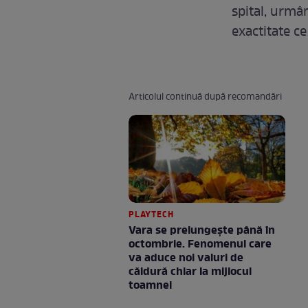
spital, urmân
exactitate ce
Articolul continuă după recomandări
PLAYTECH
Vara se prelungeşte până în
octombrie. Fenomenul care
va aduce noi valuri de
căldură chiar la mijlocul
toamnei