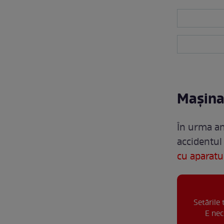
Mașina
În urma anc
accidentul
cu aparatul
Setările
E nec