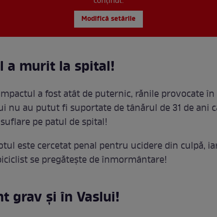
conținut.
Modifică setările
 a murit la spital!
impactul a fost atât de puternic, rănile provocate î
ui nu au putut fi suportate de tânărul de 31 de ani c
suflare pe patul de spital!
tul este cercetat penal pentru ucidere din culpă, ia
biciclist se pregătește de înmormântare!
t grav și în Vaslui!