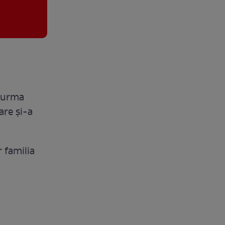
n urma
are și-a
r familia