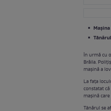
Mașina 
Tânărul
În urmă cu o
Brăila. Poliț
mașină a lovi
La fața locu
constatat că 
mașină care 
Tânărul se af