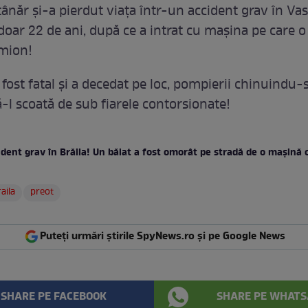
 tânăr și-a pierdut viața într-un accident grav în Vas
 doar 22 de ani, după ce a intrat cu mașina pe care 
mion!
fost fatal și a decedat pe loc, pompierii chinuindu-
ă-l scoată de sub fiarele contorsionate!
ident grav în Brăila! Un băiat a fost omorât pe stradă de o mașină
aila
preot
Puteți urmări știrile SpyNews.ro și pe Google News
SHARE PE FACEBOOK
SHARE PE WHATS