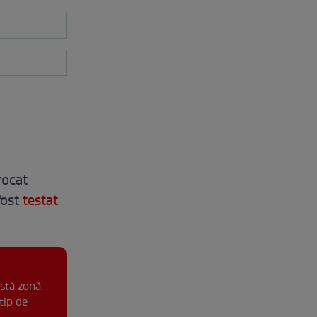
vocat
fost
testat
stă zonă.
tip de