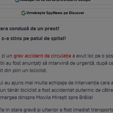
Urmărește SpyNews pe Discover
era condusă de un preot!
 s-a stins pe patul de spital!
 zi un
grav accident de circulație
a avut loc pe o șo
iștii au fost anunțați să intervină de urgență, după c
t din plin un biciclist.
lui au ajuns mai multe echipaje de intervenție care 
un tânăr biciclist a fost accidentat puternic de către
mergea dinspre Movila Mirești spre Brăila!
la în stare gravă și ulterior a fost imediat transporta