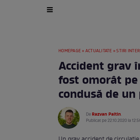
HOMEPAGE
»
ACTUALITATE
»
STIRI INTE
Accident grav î
fost omorât pe
condusă de un 
Razvan Paltin
De
.
Publicat pe 22.10.2020 la 12:5
Un grav accident de circulație