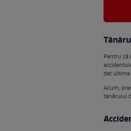
Tânărul
Pentru că 
accidentul
dat ultima 
Acum, preo
tânărului 
Acciden