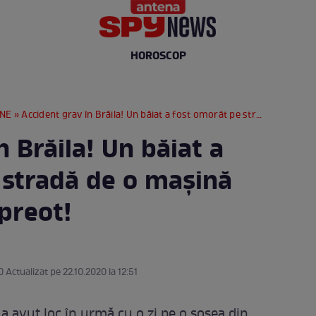
HOROSCOP
RNE
» Accident grav în Brăila! Un băiat a fost omorât pe stradă de o mașină condusă de un preot!
n Brăila! Un băiat a
 stradă de o mașină
preot!
0 Actualizat pe 22.10.2020 la 12:51
 a avut loc în urmă cu o zi pe o șosea din