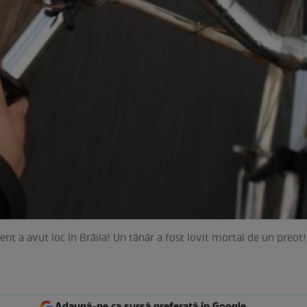
ent a avut loc în Brăila! Un tânăr a fost lovit mortal de un preot!
Adaugă-ne ca sursă preferată în Google