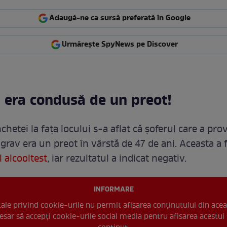
Adaugă-ne ca sursă preferată în Google
Urmărește SpyNews pe Discover
 era condusă de un preot!
hetei la fața locului s-a aflat că șoferul care a pro
 grav era un preot în vârstă de 47 de ani. Aceasta a 
 alcooltest
, iar rezultatul a indicat negativ.
INFORMARE
 tale privind cookie-urile nu permit afișarea conținutului din acea
esar să accepți cookie-urile social media pentru afisarea acestui 