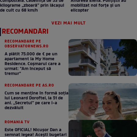
Compostela. Cădelnița de 53 de
Andreea Elena. Polițiștii au
kilograme „zboară” prin lăcașul
mobilizat noi forțe și un
de cult cu 68 km/h
elicopter
VEZI MAI MULT
RECOMANDĂRI
RECOMANDARE PE
OBSERVATORNEWS.RO
A plătit 75.000 de € pe un
apartament la My Home
Residence. Coşmarul care a
urmat: "Am început să
tremur"
RECOMANDARE PE AS.RO
Cum se menţine în formă soţia
lui Leonard Doroftei, la 51 de
ani. „Secretul” pe care l-a
dezvăluit
ROMANIA TV
Este OFICIAL! Nicușor Dan a
semnat legea! Acești bugetari