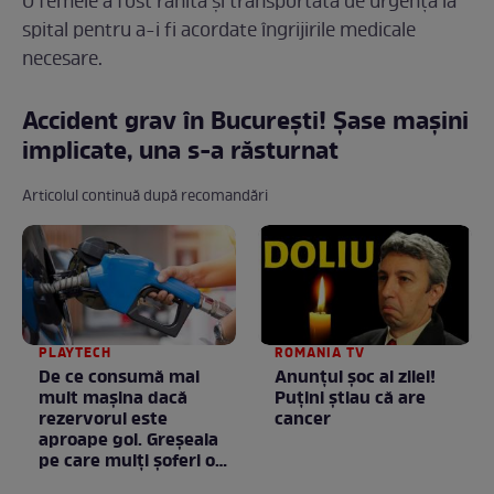
O femeie a fost rănită și transportată de urgență la
spital pentru a-i fi acordate îngrijirile medicale
necesare.
Accident grav în București! Șase mașini
implicate, una s-a răsturnat
Articolul continuă după recomandări
PLAYTECH
ROMANIA TV
De ce consumă mai
Anunţul şoc al zilei!
mult mașina dacă
Puţini ştiau că are
rezervorul este
cancer
aproape gol. Greșeala
pe care mulți șoferi o
fac fără să știe