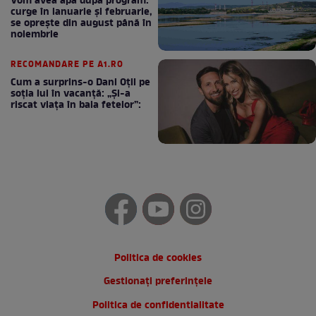
Vom avea apă după program:
curge în ianuarie și februarie,
se oprește din august până în
noiembrie
RECOMANDARE PE A1.RO
Cum a surprins-o Dani Oțil pe
soția lui în vacanță: „Și-a
riscat viața în baia fetelor”:
Politica de cookies
Gestionați preferințele
Politica de confidentialitate