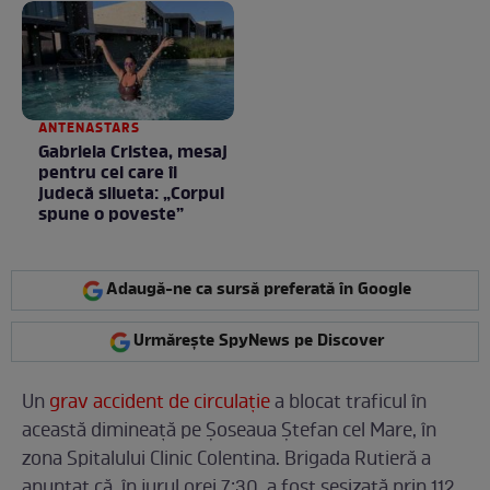
ANTENASTARS
Gabriela Cristea, mesaj
pentru cei care îi
judecă silueta: „Corpul
spune o poveste”
Adaugă-ne ca sursă preferată în Google
Urmărește SpyNews pe Discover
Un
grav accident de circulație
a blocat traficul în
această dimineață pe Șoseaua Ștefan cel Mare, în
zona Spitalului Clinic Colentina. Brigada Rutieră a
anunțat că, în jurul orei 7:30, a fost sesizată prin 112