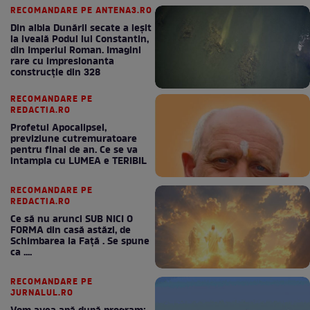
RECOMANDARE PE ANTENA3.RO
Din albia Dunării secate a ieșit
la iveală Podul lui Constantin,
din Imperiul Roman. Imagini
rare cu impresionanta
construcție din 328
RECOMANDARE PE
REDACTIA.RO
Profetul Apocalipsei,
previziune cutremuratoare
pentru final de an. Ce se va
intampla cu LUMEA e TERIBIL
RECOMANDARE PE
REDACTIA.RO
Ce să nu arunci SUB NICI O
FORMA din casă astăzi, de
Schimbarea la Față . Se spune
ca ....
RECOMANDARE PE
JURNALUL.RO