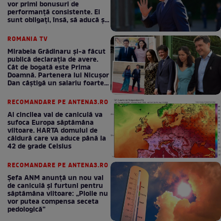
vor primi bonusuri de
performanță consistente. Ei
sunt obligați, însă, să aducă și
bani la bugetul de stat
ROMANIA TV
Mirabela Grădinaru și-a făcut
publică declarația de avere.
Cât de bogată este Prima
Doamnă. Partenera lui Nicușor
Dan câștigă un salariu foarte
bun în fiecare lună!
RECOMANDARE PE ANTENA3.RO
Al cincilea val de caniculă va
sufoca Europa săptămâna
viitoare. HARTA domului de
căldură care va aduce până la
42 de grade Celsius
RECOMANDARE PE ANTENA3.RO
Șefa ANM anunță un nou val
de caniculă și furtuni pentru
săptămâna viitoare: „Ploile nu
vor putea compensa seceta
pedologică”