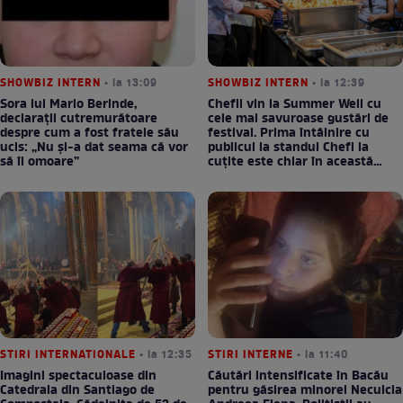
SHOWBIZ INTERN
• la 13:09
SHOWBIZ INTERN
• la 12:39
Sora lui Mario Berinde,
Chefii vin la Summer Well cu
declarații cutremurătoare
cele mai savuroase gustări de
despre cum a fost fratele său
festival. Prima întâlnire cu
ucis: „Nu și-a dat seama că vor
publicul la standul Chefi la
să îl omoare”
cuțite este chiar în această
seară!
STIRI INTERNATIONALE
• la 12:35
STIRI INTERNE
• la 11:40
Imagini spectaculoase din
Căutări intensificate în Bacău
Catedrala din Santiago de
pentru găsirea minorei Neculcia