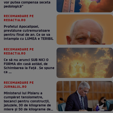
vor putea compensa seceta
pedologică”
RECOMANDARE PE
REDACTIA.RO
Profetul Apocalipsei,
previziune cutremuratoare
pentru final de an. Ce se va
intampla cu LUMEA e TERIBIL
RECOMANDARE PE
REDACTIA.RO
Ce să nu arunci SUB NICI O
FORMA din casă astăzi, de
Schimbarea la Față . Se spune
ca ....
RECOMANDARE PE
JURNALUL.RO
Ministerul lui Pîslaru a
cumpărat tensiometre,
bocanci pentru construcții,
jaluzele, 30 de kilograme de
miere și 50 de kilograme de