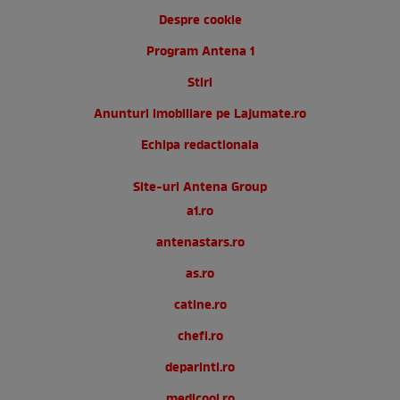
Despre cookie
Program Antena 1
Stiri
Anunturi imobiliare pe Lajumate.ro
Echipa redactionala
Site-uri Antena Group
a1.ro
antenastars.ro
as.ro
catine.ro
chefi.ro
deparinti.ro
medicool.ro