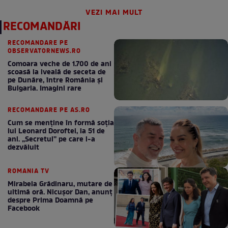
VEZI MAI MULT
RECOMANDĂRI
RECOMANDARE PE
OBSERVATORNEWS.RO
Comoara veche de 1.700 de ani
scoasă la iveală de seceta de
pe Dunăre, între România şi
Bulgaria. Imagini rare
RECOMANDARE PE AS.RO
Cum se menţine în formă soţia
lui Leonard Doroftei, la 51 de
ani. „Secretul” pe care l-a
dezvăluit
ROMANIA TV
Mirabela Grădinaru, mutare de
ultimă oră. Nicuşor Dan, anunţ
despre Prima Doamnă pe
Facebook