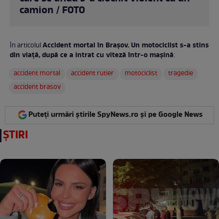
camion / FOTO
Accident mortal în Brașov. Un motociclist s-a stins
În articolul
din viață, după ce a intrat cu viteză într-o mașină
:
accident mortal
accident rutier
motociclist
tragedie
accident brasov
Puteți urmări știrile SpyNews.ro și pe Google News
ȘTIRI