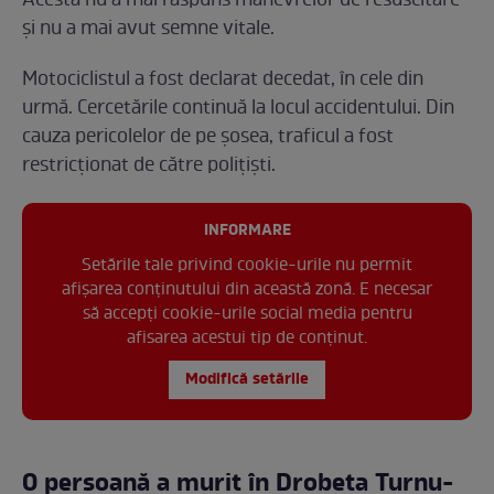
Acesta nu a mai răspuns manevrelor de resuscitare
și nu a mai avut semne vitale.
Motociclistul a fost declarat decedat, în cele din
urmă. Cercetările continuă la locul accidentului. Din
cauza pericolelor de pe șosea, traficul a fost
restricționat de către polițiști.
INFORMARE
Setările tale privind cookie-urile nu permit
afișarea conținutului din această zonă. E necesar
să accepți cookie-urile social media pentru
afisarea acestui tip de conținut.
Modifică setările
O persoană a murit în Drobeta Turnu-