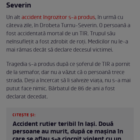
Severin
Un alt
accident îngrozitor s-a produs
, în urmă cu
câteva zile, în Drobeta Turnu-Severin. O persoană a
fost accidentată mortal de un TIR. Trupul său
neînsuflețit a fost zdrobit de roți. Medicilor nu le-a
mai rămas decât să declare decesul victimei.
Tragedia s-a produs după ce șoferul de TIR a pornit
de la semafor, dar nu a văzut că o persoană trece
strada. Deși a încercat să îi salveze viața, nu s-a mai
putut face nimic. Bărbatul de 86 de ani a fost
declarat decedat.
CITEȘTE ȘI:
Accident rutier teribil în Iași. Două
persoane au murit, după ce mașina în
care se aflau s-a ciocnit violent cu un