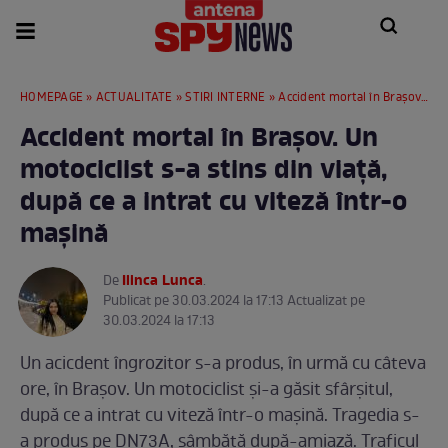
HOMEPAGE
»
ACTUALITATE
»
STIRI INTERNE
» Accident mortal în Brașov. Un motociclist s-a stins din viață, după ce a intrat cu viteză într-o mașină
Accident mortal în Brașov. Un
motociclist s-a stins din viață,
după ce a intrat cu viteză într-o
mașină
Ilinca Lunca
De
.
Publicat pe 30.03.2024 la 17:13 Actualizat pe
30.03.2024 la 17:13
Un acicdent îngrozitor s-a produs, în urmă cu câteva
ore, în Brașov. Un motociclist și-a găsit sfârșitul,
după ce a intrat cu viteză într-o mașină. Tragedia s-
a produs pe DN73A, sâmbătă după-amiază. Traficul