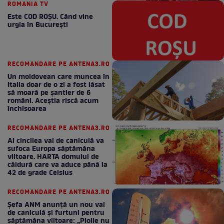
ROMANIA TV
Este COD ROŞU. Când vine
urgia în Bucureşti
RECOMANDARE PE ANTENA3.RO
Un moldovean care muncea în
Italia doar de o zi a fost lăsat
să moară pe şantier de 6
români. Aceștia riscă acum
închisoarea
RECOMANDARE PE ANTENA3.RO
Al cincilea val de caniculă va
sufoca Europa săptămâna
viitoare. HARTA domului de
căldură care va aduce până la
42 de grade Celsius
RECOMANDARE PE ANTENA3.RO
Șefa ANM anunță un nou val
de caniculă și furtuni pentru
săptămâna viitoare: „Ploile nu