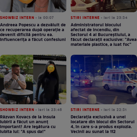
SHOWBIZ INTERN
• la 00:07
STIRI INTERNE
• ieri la 23:54
Andreea Popescu a dezvăluit de
Administratorul blocului
ce recuperarea după operație a
afectat de incendiu, din
devenit dificilă pentru ea.
Sectorul 4 al Bucureștiului, a
Influencerița a făcut confesiuni
făcut declarații exclusive: ”Avea
materiale plastice, a luat foc”
SHOWBIZ INTERN
• ieri la 23:46
STIRI INTERNE
• ieri la 22:51
Răzvan Kovacs de la Insula
Declarația exclusivă a unei
Iubirii a făcut un anunț
locatare din blocul din Sectorul
important! Are legătura cu
4, în care s-a produs explozia.
iubita lui: "A spus da!"
Vecinii au sunat la 112