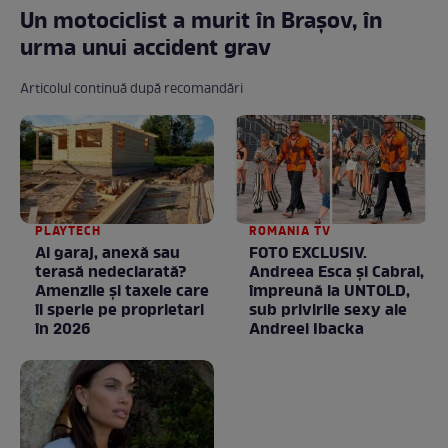
Un motociclist a murit în Brașov, în
urma unui accident grav
Articolul continuă după recomandări
PLAYTECH
ROMANIA TV
Ai garaj, anexă sau
FOTO EXCLUSIV.
terasă nedeclarată?
Andreea Esca şi Cabral,
Amenzile și taxele care
împreună la UNTOLD,
îi sperie pe proprietari
sub privirile sexy ale
în 2026
Andreei Ibacka