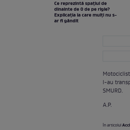
Ce reprezintă spaţiul de
dinainte de 0 de pe rigle?
Explicaţia la care mulţi nu s-
ar fi gândit
Motociclist
l-au transp
SMURD.
A.P.
Acci
În articolul