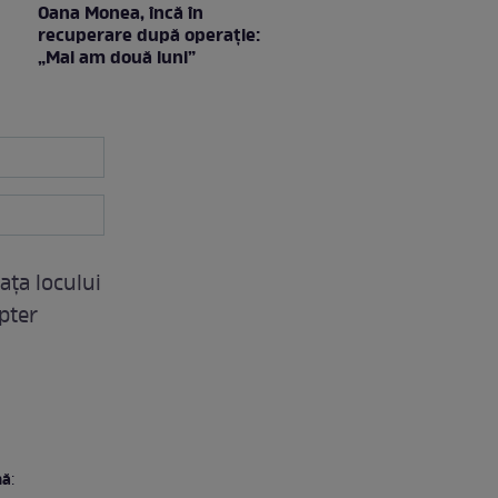
Oana Monea, încă în
recuperare după operație:
„Mai am două luni”
ața locului
opter
mă
: