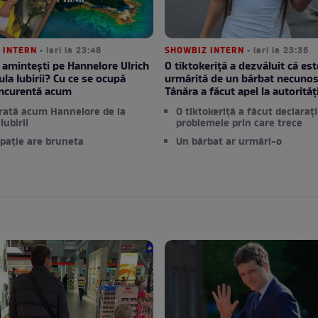
 INTERN
• ieri la 23:48
SHOWBIZ INTERN
• ieri la 23:36
 amintești pe Hannelore Ulrich
O tiktokeriță a dezvăluit că est
ula Iubirii? Cu ce se ocupă
urmărită de un bărbat necunos
oncurentă acum
Tânăra a făcut apel la autorităț
rată acum Hannelore de la
O tiktokeriță a făcut declarați
Iubirii
problemele prin care trece
pație are bruneta
Un bărbat ar urmări-o