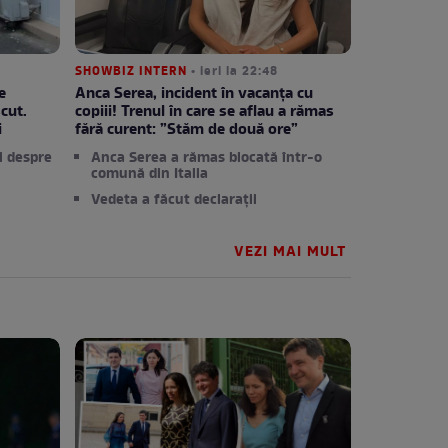
SHOWBIZ INTERN
• ieri la 22:48
e
Anca Serea, incident în vacanța cu
cut.
copiii! Trenul în care se aflau a rămas
i
fără curent: ”Stăm de două ore”
i despre
Anca Serea a rămas blocată într-o
comună din Italia
Vedeta a făcut declarații
VEZI MAI MULT