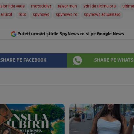
siorii de vede
motociclist
teleorman
stiri de ultima ora
ultimel
articol
foto
spynews
spynews.ro
spynews actualitate
Puteți urmări știrile SpyNews.ro și pe Google News
SHARE PE FACEBOOK
SHARE PE WHATS