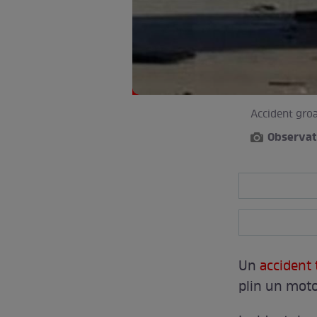
Accident groa
Observat
Un
accident t
plin un moto