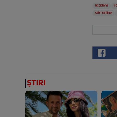
accident
ro
stiri online
ȘTIRI