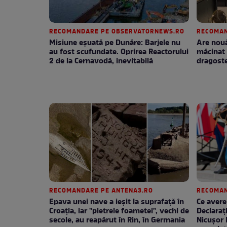
RECOMANDARE PE OBSERVATORNEWS.RO
RECOMAN
Misiune eșuată pe Dunăre: Barjele nu
Are nouă
au fost scufundate. Oprirea Reactorului
măcinat 
2 de la Cernavodă, inevitabilă
dragoste
RECOMANDARE PE ANTENA3.RO
RECOMAN
Epava unei nave a ieșit la suprafață în
Ce avere
Croația, iar "pietrele foametei", vechi de
Declaraț
secole, au reapărut în Rin, în Germania
Nicușor 