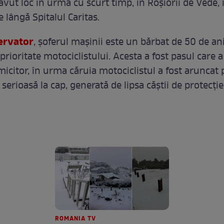
avut loc în urmă cu scurt timp, în Roșiorii de Vede, 
e lângă Spitalul Caritas.
ervator
, șoferul mașinii este un bărbat de 50 de an
 prioritate motociclistului. Acesta a fost pasul care a
icitor, în urma căruia motociclistul a fost aruncat p
 serioasă la cap, generată de lipsa căștii de protecție
ROMANIA TV