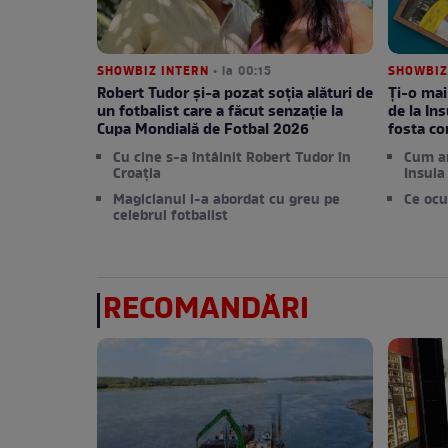
SHOWBIZ INTERN
• la 00:15
SHOWBIZ
Robert Tudor și-a pozat soția alături de
Ți-o mai
un fotbalist care a făcut senzație la
de la Ins
Cupa Mondială de Fotbal 2026
fosta c
Cu cine s-a întâlnit Robert Tudor în
Cum a
Croația
Insula 
Magicianul l-a abordat cu greu pe
Ce ocu
celebrul fotbalist
RECOMANDĂRI