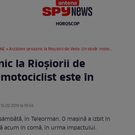
HOROSCOP
RNE
» Accident groaznic la Rioșiorii de Vede. Un tânăr motociclist este în comă
ic la Rioșiorii de
motociclist este în
 16.02.2019 la 18:56
, sâmbătă, în Teleorman. O mașină a izbit în
flă acum în comă, în urma impactului.