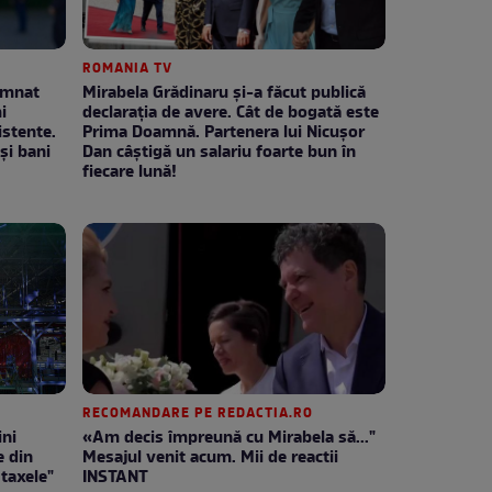
ROMANIA TV
emnat
Mirabela Grădinaru și-a făcut publică
i
declarația de avere. Cât de bogată este
stente.
Prima Doamnă. Partenera lui Nicușor
și bani
Dan câștigă un salariu foarte bun în
fiecare lună!
RECOMANDARE PE REDACTIA.RO
ini
«Am decis împreună cu Mirabela să..."
e din
Mesajul venit acum. Mii de reactii
 taxele"
INSTANT