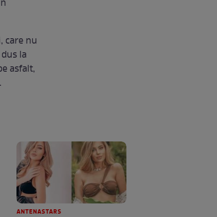
în
i, care nu
 dus la
e asfalt,
.
ANTENASTARS