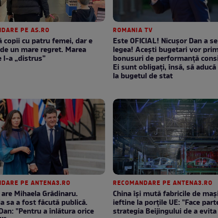
DARE PE AS.RO
ROMANIA TV
 copii cu patru femei, dar e
Este OFICIAL! Nicușor Dan a s
de un mare regret. Marea
legea! Acești bugetari vor prim
 l-a „distrus”
bonusuri de performanță consi
Ei sunt obligați, însă, să aducă 
la bugetul de stat
DARE PE ANTENA3.RO
RECOMANDARE PE ANTENA3.RO
 are Mihaela Grădinaru.
China își mută fabricile de maș
ia sa a fost făcută publică.
ieftine la porțile UE: "Face part
Dan: "Pentru a înlătura orice
strategia Beijingului de a evita