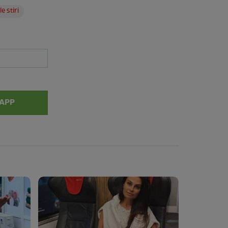
e stiri
APP