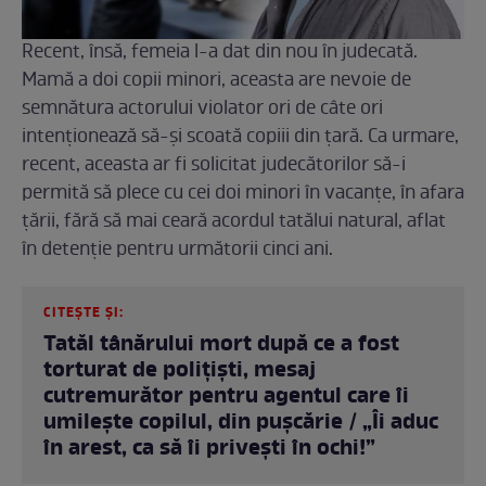
Recent, însă, femeia l-a dat din nou în judecată.
Mamă a doi copii minori, aceasta are nevoie de
semnătura actorului violator ori de câte ori
intenționează să-și scoată copiii din țară. Ca urmare,
recent, aceasta ar fi solicitat judecătorilor să-i
permită să plece cu cei doi minori în vacanțe, în afara
țării, fără să mai ceară acordul tatălui natural, aflat
în detenție pentru următorii cinci ani.
CITEȘTE ȘI:
Tatăl tânărului mort după ce a fost
torturat de polițiști, mesaj
cutremurător pentru agentul care îi
umilește copilul, din pușcărie / „Îi aduc
în arest, ca să îi privești în ochi!”