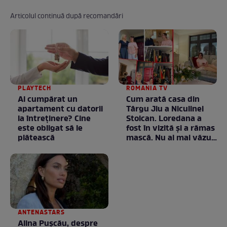
Articolul continuă după recomandări
PLAYTECH
ROMANIA TV
Ai cumpărat un
Cum arată casa din
apartament cu datorii
Târgu Jiu a Niculinei
la întreținere? Cine
Stoican. Loredana a
este obligat să le
fost în vizită și a rămas
plătească
mască. Nu ai mai văzut
la nimeni așa ceva:
Fără cuvinte / VIDEO
ANTENASTARS
Alina Pușcău, despre