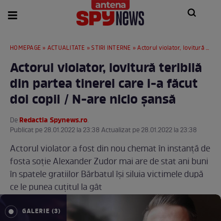
HOMEPAGE
»
ACTUALITATE
»
STIRI INTERNE
» Actorul violator, lovitură teribilă din partea tinerei care i-a făcut doi copii / N-are nicio șansă
Actorul violator, lovitură teribilă
din partea tinerei care i-a făcut
doi copii / N-are nicio șansă
Redactia Spynews.ro
De
.
Publicat pe 28.01.2022 la 23:38 Actualizat pe 28.01.2022 la 23:38
Actorul violator a fost din nou chemat în instanță de
fosta soție Alexander Zudor mai are de stat ani buni
în spatele gratiilor Bărbatul își siluia victimele după
ce le punea cuțitul la gât
GALERIE (3)