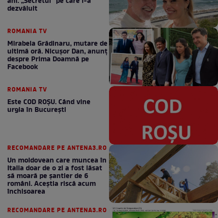
ani. „Secretul” pe care l-a
dezvăluit
ROMANIA TV
Mirabela Grădinaru, mutare de
ultimă oră. Nicuşor Dan, anunţ
despre Prima Doamnă pe
Facebook
ROMANIA TV
Este COD ROŞU. Când vine
urgia în Bucureşti
RECOMANDARE PE ANTENA3.RO
Un moldovean care muncea în
Italia doar de o zi a fost lăsat
să moară pe şantier de 6
români. Aceștia riscă acum
închisoarea
RECOMANDARE PE ANTENA3.RO