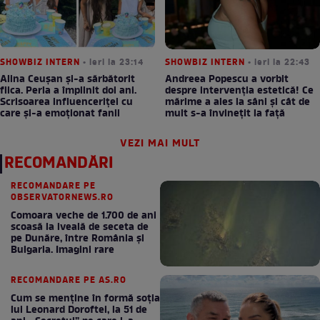
SHOWBIZ INTERN
• ieri la 23:14
SHOWBIZ INTERN
• ieri la 22:43
Alina Ceușan și-a sărbătorit
Andreea Popescu a vorbit
fiica. Perla a împlinit doi ani.
despre intervenția estetică! Ce
Scrisoarea influenceriței cu
mărime a ales la sâni și cât de
care și-a emoționat fanii
mult s-a învinețit la față
VEZI MAI MULT
RECOMANDĂRI
RECOMANDARE PE
OBSERVATORNEWS.RO
Comoara veche de 1.700 de ani
scoasă la iveală de seceta de
pe Dunăre, între România şi
Bulgaria. Imagini rare
RECOMANDARE PE AS.RO
Cum se menţine în formă soţia
lui Leonard Doroftei, la 51 de