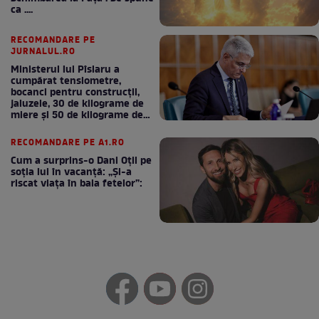
ca ....
RECOMANDARE PE
JURNALUL.RO
Ministerul lui Pîslaru a
cumpărat tensiometre,
bocanci pentru construcții,
jaluzele, 30 de kilograme de
miere și 50 de kilograme de
cafea
RECOMANDARE PE A1.RO
Cum a surprins-o Dani Oțil pe
soția lui în vacanță: „Și-a
riscat viața în baia fetelor”: