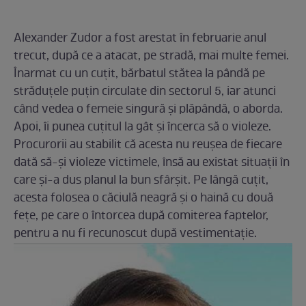
Alexander Zudor a fost arestat în februarie anul
trecut, după ce a atacat, pe stradă, mai multe femei.
Înarmat cu un cuțit, bărbatul stătea la pândă pe
străduțele puțin circulate din sectorul 5, iar atunci
când vedea o femeie singură și plăpândă, o aborda.
Apoi, îi punea cuțitul la gât și încerca să o violeze.
Procurorii au stabilit că acesta nu reușea de fiecare
dată să-și violeze victimele, însă au existat situații în
care și-a dus planul la bun sfârșit. Pe lângă cuțit,
acesta folosea o căciulă neagră și o haină cu două
fețe, pe care o întorcea după comiterea faptelor,
pentru a nu fi recunoscut după vestimentație.