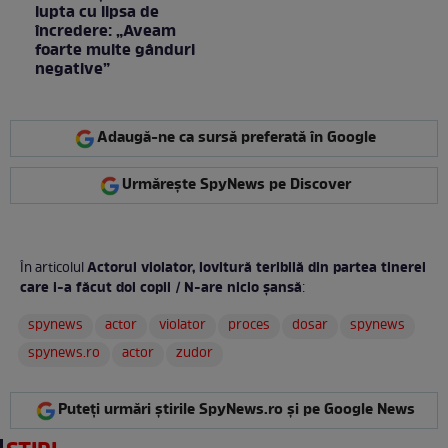
lupta cu lipsa de
încredere: „Aveam
foarte multe gânduri
negative”
Adaugă-ne ca sursă preferată în Google
Urmărește SpyNews pe Discover
Actorul violator, lovitură teribilă din partea tinerei
În articolul
care i-a făcut doi copii / N-are nicio șansă
:
spynews
actor
violator
proces
dosar
spynews
spynews.ro
actor
zudor
Puteți urmări știrile SpyNews.ro și pe Google News