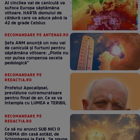
Al cincilea val de caniculă va
sufoca Europa săptămâna
viitoare. HARTA domului de
căldură care va aduce până la
42 de grade Celsius
RECOMANDARE PE ANTENA3.RO
Șefa ANM anunță un nou val
de caniculă și furtuni pentru
săptămâna viitoare: „Ploile nu
vor putea compensa seceta
pedologică”
RECOMANDARE PE
REDACTIA.RO
Profetul Apocalipsei,
previziune cutremuratoare
pentru final de an. Ce se va
intampla cu LUMEA e TERIBIL
RECOMANDARE PE
REDACTIA.RO
Ce să nu arunci SUB NICI O
FORMA din casă astăzi, de
Schimbarea la Față . Se spune