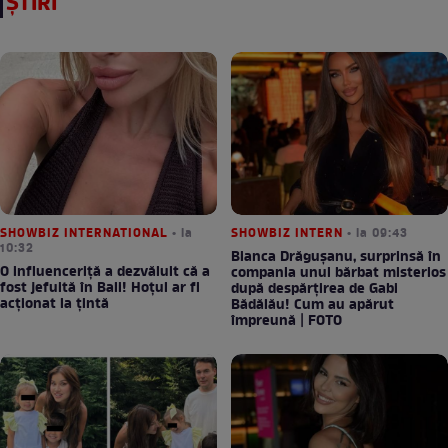
ȘTIRI
SHOWBIZ INTERNATIONAL
• la
SHOWBIZ INTERN
• la 09:43
10:32
Bianca Drăgușanu, surprinsă în
O influenceriță a dezvăluit că a
compania unui bărbat misterios
fost jefuită în Bali! Hoțul ar fi
după despărțirea de Gabi
acționat la țintă
Bădălău! Cum au apărut
împreună | FOTO